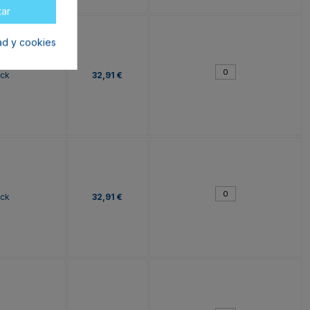
tar
dad y cookies
ock
32,91 €
ock
32,91 €