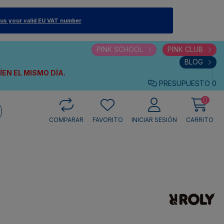
 us your valid EU VAT number
PINK SCHOOL
PINK CLUB
BLOG
VÍEN
EL MISMO DÍA.
PRESUPUESTO
0
0
COMPARAR
FAVORITO
INICIAR SESIÓN
CARRITO