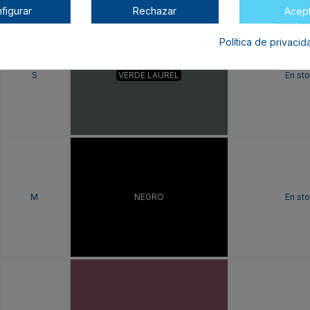
figurar
Rechazar
Acep
Política de privaci
S
VERDE LAUREL
En st
M
NEGRO
En st