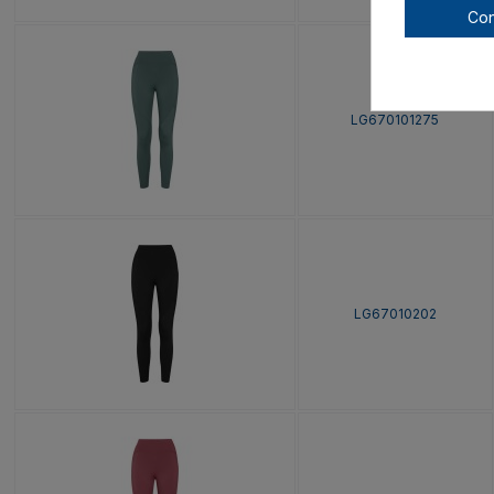
Con
LG670101275
LG67010202