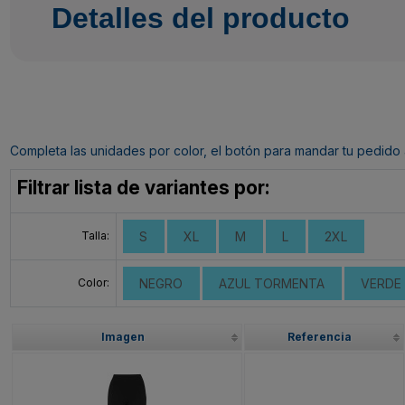
Detalles del producto
Completa las unidades por color, el botón para mandar tu pedido al c
Filtrar lista de variantes por:
Talla:
S
XL
M
L
2XL
Color:
NEGRO
AZUL TORMENTA
VERDE
Imagen
Referencia