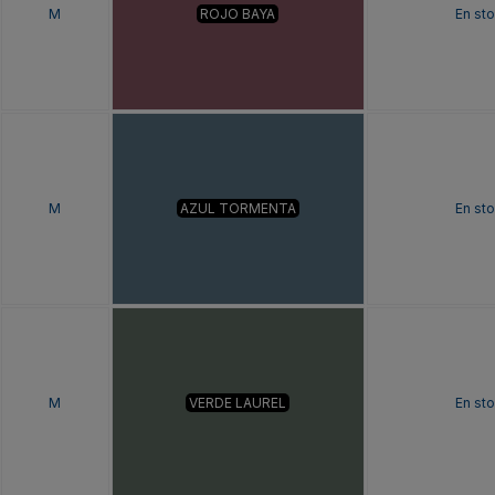
M
ROJO BAYA
En st
M
AZUL TORMENTA
En st
M
VERDE LAUREL
En st