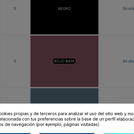
S
NEGRO
En st
S
ROJO BAYA
En st
ookies propias y de terceros para analizar el uso del sitio web y mo
S
AZUL TORMENTA
En st
elacionada con tus preferencias sobre la base de un perfil elaborad
os de navegación (por ejemplo, páginas visitadas).