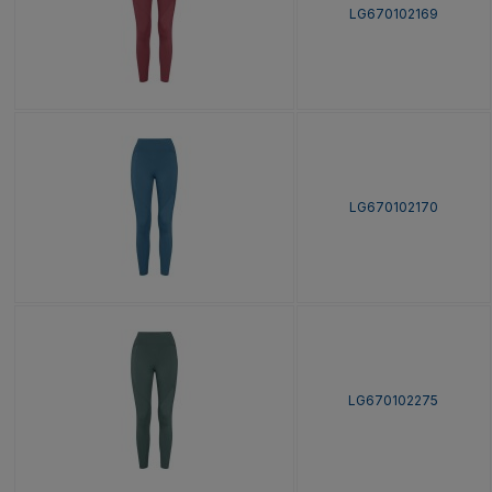
LG670102169
LG670102170
LG670102275