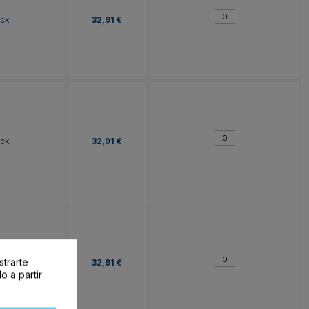
ock
32,91 €
ock
32,91 €
strarte
ock
32,91 €
o a partir