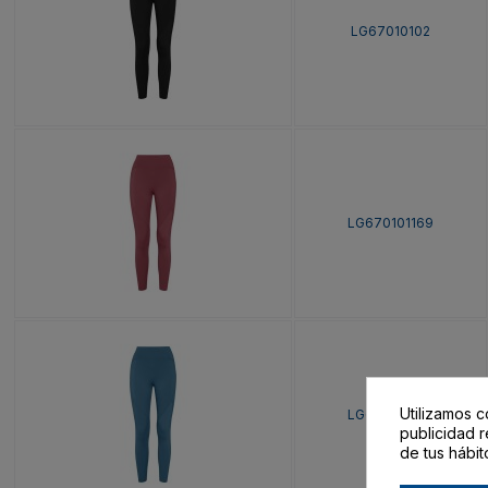
LG67010102
LG670101169
Utilizamos c
LG670101170
publicidad r
de tus hábit