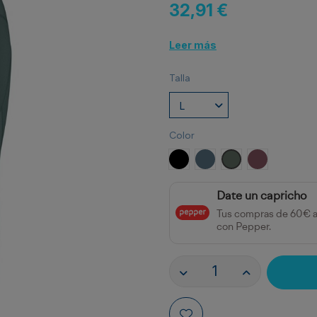
32,91 €
Leer más
Talla
Color
NEGRO
AZUL TORMENTA
VERDE LAUREL
ROJO BAYA
Date un capricho
Tus compras de 60€ 
con Pepper.