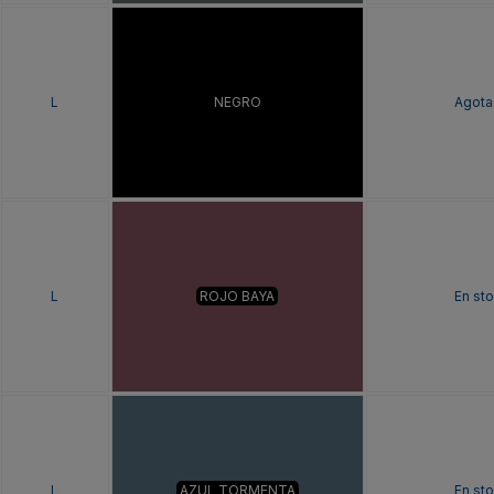
L
NEGRO
Agota
L
ROJO BAYA
En st
L
AZUL TORMENTA
En st