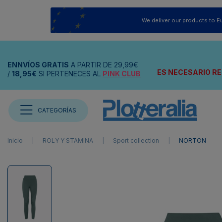
We deliver our products to E
ENNVÍOS
GRATIS
A PARTIR DE
29,99€
ES NECESARIO RE
/
18,95€
SI PERTENECES AL
PINK CLUB
CATEGORÍAS
Inicio
ROLY Y STAMINA
Sport collection
NORTON