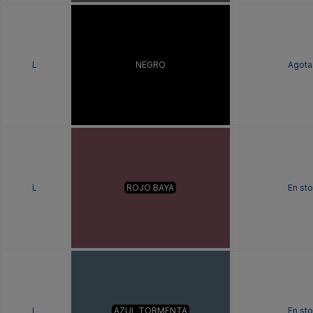
L
NEGRO
Agota
L
ROJO BAYA
En st
L
AZUL TORMENTA
En st