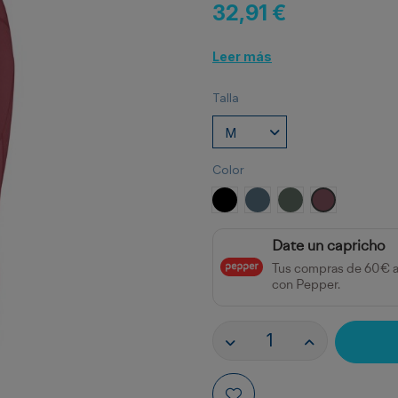
32,91 €
Leer más
Talla
Color
NEGRO
AZUL TORMENTA
VERDE LAUREL
ROJO BAYA
Date un capricho
Tus compras de 60€ 
con Pepper.