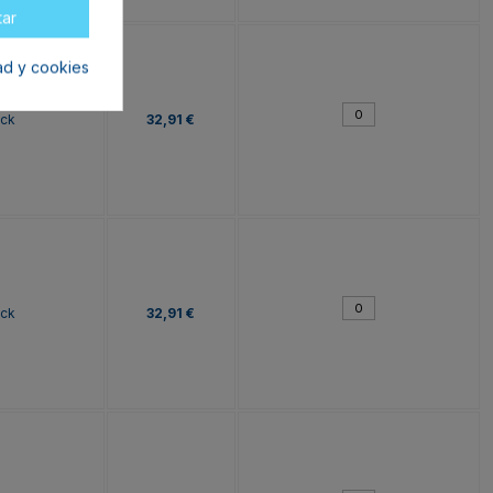
tar
dad y cookies
ock
32,91 €
ock
32,91 €