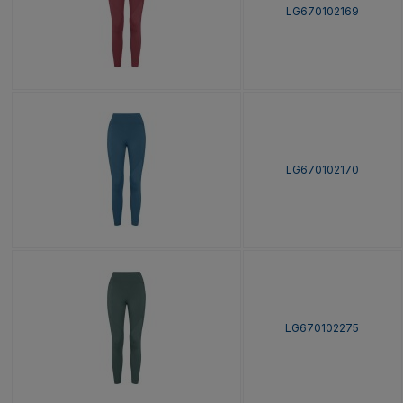
LG670102169
LG670102170
LG670102275