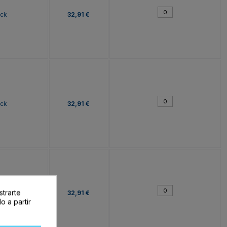
ock
32,91 €
ock
32,91 €
strarte
ock
32,91 €
o a partir