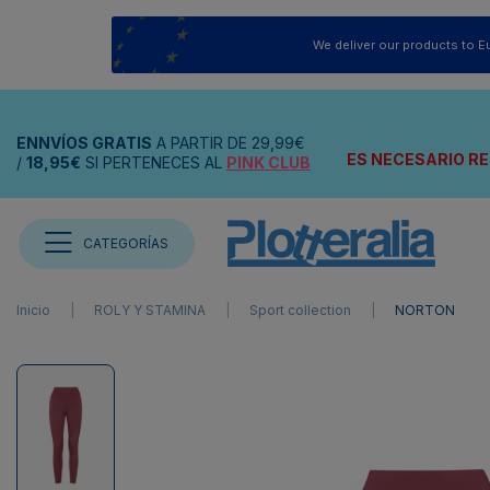
We deliver our products to E
ENNVÍOS
GRATIS
A PARTIR DE
29,99€
ES NECESARIO RE
/
18,95€
SI PERTENECES AL
PINK CLUB
CATEGORÍAS
Inicio
ROLY Y STAMINA
Sport collection
NORTON