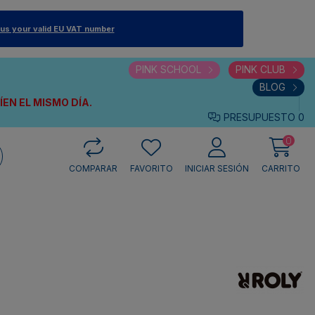
 us your valid EU VAT number
PINK SCHOOL
PINK CLUB
BLOG
VÍEN
EL MISMO DÍA.
PRESUPUESTO
0
0
COMPARAR
FAVORITO
INICIAR SESIÓN
CARRITO