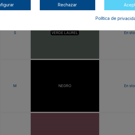
figurar
Rechazar
Acep
Política de privaci
S
VERDE LAUREL
En st
M
NEGRO
En st