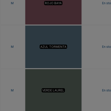
M
ROJO BAYA
En st
M
AZUL TORMENTA
En st
M
VERDE LAUREL
En st