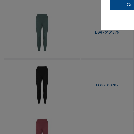
Con
LG670101275
LG67010202