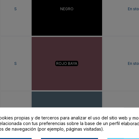
S
NEGRO
En st
S
ROJO BAYA
En st
ookies propias y de terceros para analizar el uso del sitio web y mo
S
AZUL TORMENTA
En st
elacionada con tus preferencias sobre la base de un perfil elaborad
os de navegación (por ejemplo, páginas visitadas).