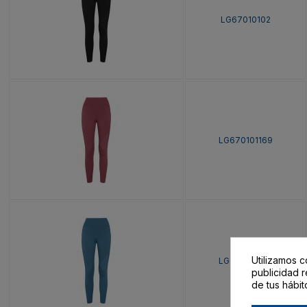
LG67010102
LG670101169
Utilizamos c
LG670101170
publicidad r
de tus hábit