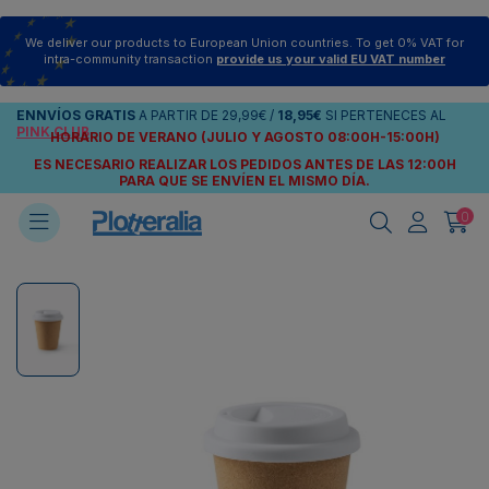
We deliver our products to European Union countries. To get 0% VAT for
intra-community transaction
provide us your valid EU VAT number
ENNVÍOS
GRATIS
A PARTIR DE
29,99€
/
18,95€
SI PERTENECES AL
PINK CLUB
HORARIO DE VERANO (JULIO Y AGOSTO 08:00H-15:00H)
ES NECESARIO REALIZAR LOS PEDIDOS ANTES DE LAS 12:00H
PARA QUE SE ENVÍEN
EL MISMO DÍA.
0