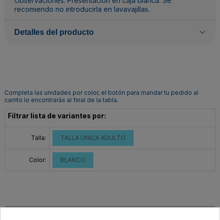
Observaciones: Presentación en caja blanca. Se
recomiendo no introducirla en lavavajillas.
Detalles del producto
Completa las unidades por color, el botón para mandar tu pedido al
carrito lo encontrarás al final de la tabla.
Filtrar lista de variantes por:
Talla:
TALLA ÚNICA ADULTO
Color:
BLANCO