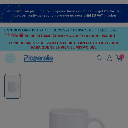
We deliver our products to European Union countries. To get 0% VAT for
intra-community transaction
provide us your valid EU VAT number
ENNVÍOS
GRATIS
A PARTIR DE
29,99€
/
18,95€
SI PERTENECES AL
PINK CLUB
HORARIO DE VERANO (JULIO Y AGOSTO 08:00H-15:00H)
ES NECESARIO REALIZAR LOS PEDIDOS ANTES DE LAS 12:00H
PARA QUE SE ENVÍEN
EL MISMO DÍA.
0