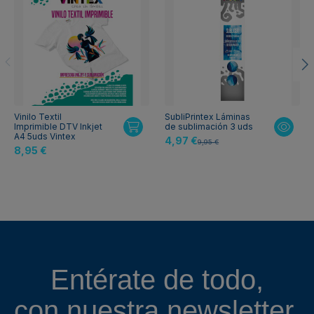
Vinilo Textil
SubliPrintex Láminas
Imprimible DTV Inkjet
de sublimación 3 uds
A4 5uds Vintex
4,97 €
9,95 €
8,95 €
Entérate de todo,
con nuestra
newsletter.