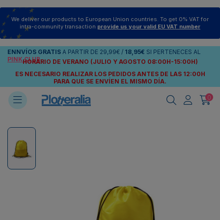
We deliver our products to European Union countries. To get 0% VAT for
intra-community transaction
provide us your valid EU VAT number
ENNVÍOS
GRATIS
A PARTIR DE
29,99€
/
18,95€
SI PERTENECES AL
PINK CLUB
HORARIO DE VERANO (JULIO Y AGOSTO 08:00H-15:00H)
ES NECESARIO REALIZAR LOS PEDIDOS ANTES DE LAS 12:00H
PARA QUE SE ENVÍEN
EL MISMO DÍA.
0