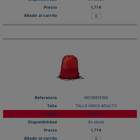
1,71 €
MO1681S160
TALLA ÚNICA ADULTO
ROJO
En stock
1,71 €