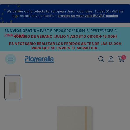
We deliver our products to European Union countries. To get 0% VAT for
intra-community transaction
provide us your valid EU VAT number
ENNVÍOS
GRATIS
A PARTIR DE
29,99€
/
18,95€
SI PERTENECES AL
PINK CLUB
HORARIO DE VERANO (JULIO Y AGOSTO 08:00H-15:00H)
ES NECESARIO REALIZAR LOS PEDIDOS ANTES DE LAS 12:00H
PARA QUE SE ENVÍEN
EL MISMO DÍA.
0