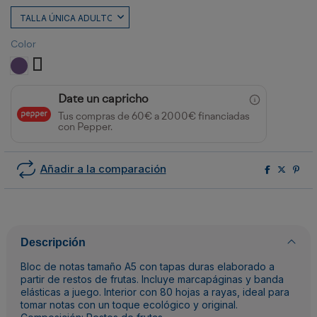
Color
OLIVA
CAFÉ
ALMENDRA
KIWI
CEREZA
CITRUS
UVA
Date un capricho
Tus compras de 60€ a 2000€ financiadas
con Pepper.
Añadir a la comparación
Descripción
Bloc de notas tamaño A5 con tapas duras elaborado a
partir de restos de frutas. Incluye marcapáginas y banda
elásticas a juego. Interior con 80 hojas a rayas, ideal para
tomar notas con un toque ecológico y original.