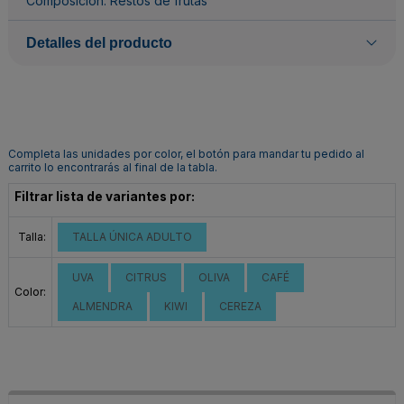
Composición: Restos de frutas
Detalles del producto
Completa las unidades por color, el botón para mandar tu pedido al
carrito lo encontrarás al final de la tabla.
Filtrar lista de variantes por:
Talla:
TALLA ÚNICA ADULTO
UVA
CITRUS
OLIVA
CAFÉ
Color:
ALMENDRA
KIWI
CEREZA