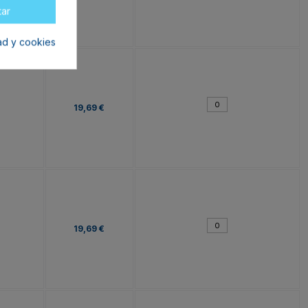
tar
dad y cookies
19,69 €
19,69 €