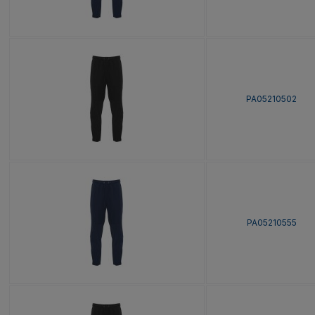
PA05210502
PA05210555