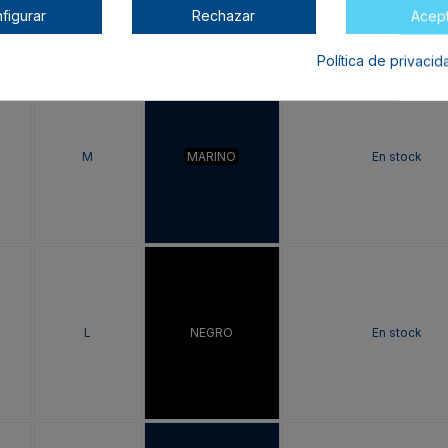
figurar
Rechazar
Acep
Política de privaci
M
MARINO
En stock
L
NEGRO
En stock