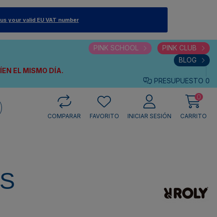
 us your valid EU VAT number
PINK SCHOOL
PINK CLUB
BLOG
VÍEN
EL MISMO DÍA.
PRESUPUESTO
0
0
COMPARAR
FAVORITO
INICIAR SESIÓN
CARRITO
IS