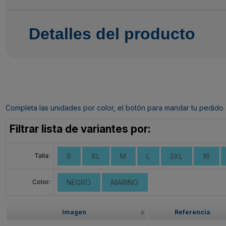
Detalles del producto
Completa las unidades por color, el botón para mandar tu pedido al c
Filtrar lista de variantes por:
Talla:
S
XL
M
L
2XL
16
Color:
NEGRO
MARINO
Imagen
Referencia