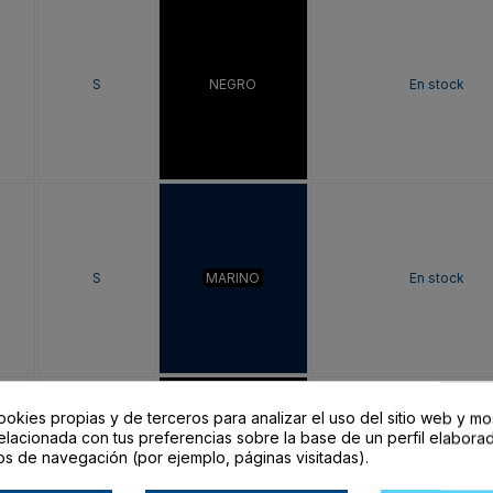
S
NEGRO
En stock
S
MARINO
En stock
ookies propias y de terceros para analizar el uso del sitio web y mo
elacionada con tus preferencias sobre la base de un perfil elaborad
os de navegación (por ejemplo, páginas visitadas).
M
NEGRO
En stock