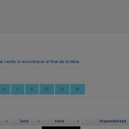
arrito lo encontrarás al final de la tabla.
4
6
8
10
12
14
Talla
Color
Disponibilidad