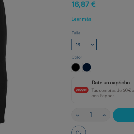
16,87 €
Leer más
Talla
Color
NEGRO
MARINO
Date un capricho
Tus compras de 60€ 
con Pepper.