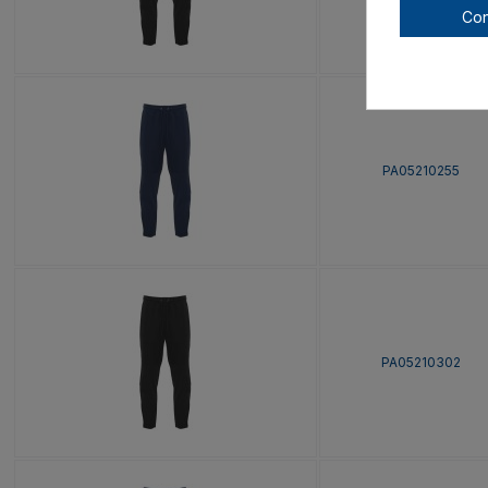
Con
PA05210255
PA05210302