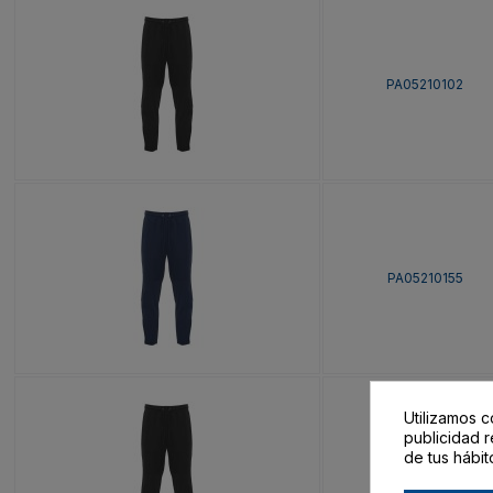
PA05210102
PA05210155
Utilizamos c
publicidad r
de tus hábit
PA05210202