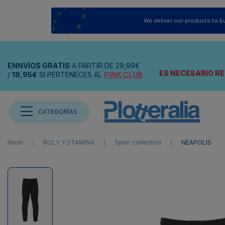
We deliver our products to E
ENNVÍOS
GRATIS
A PARTIR DE
29,99€
ES NECESARIO RE
/
18,95€
SI PERTENECES AL
PINK CLUB
CATEGORÍAS
Inicio
ROLY Y STAMINA
Sport collection
NEAPOLIS