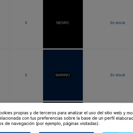
S
NEGRO
En stock
S
MARINO
En stock
ookies propias y de terceros para analizar el uso del sitio web y mo
elacionada con tus preferencias sobre la base de un perfil elaborad
os de navegación (por ejemplo, páginas visitadas).
M
NEGRO
En stock