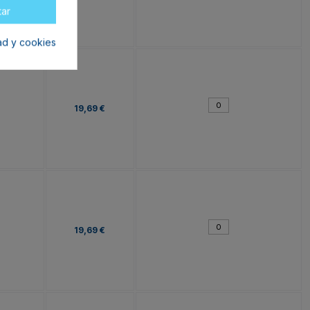
tar
dad y cookies
19,69 €
19,69 €