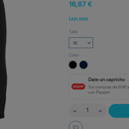
16,87 €
Leer más
Talla
Color
NEGRO
MARINO
Date un capricho
Tus compras de 60€ 
con Pepper.