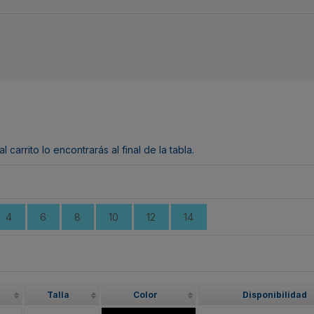
arrito lo encontrarás al final de la tabla.
4
6
8
10
12
14
Talla
Color
Disponibilidad