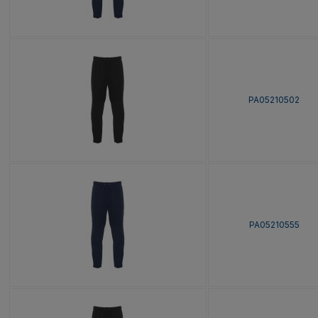
PA05210502
PA05210555