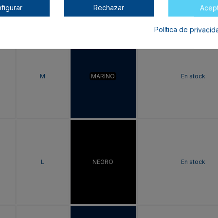
figurar
Rechazar
Acep
Política de privaci
M
MARINO
En stock
L
NEGRO
En stock