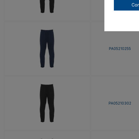
Con
PA05210255
PA05210302