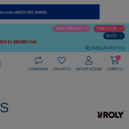
 us your valid EU VAT number
PINK SCHOOL
PINK CLUB
BLOG
VÍEN
EL MISMO DÍA.
PRESUPUESTO
0
0
COMPARAR
FAVORITO
INICIAR SESIÓN
CARRITO
IS