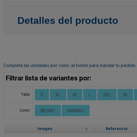
Detalles del producto
Completa las unidades por color, el botón para mandar tu pedido al c
Filtrar lista de variantes por:
Talla:
S
XL
M
L
2XL
16
Color:
NEGRO
MARINO
Imagen
Referencia