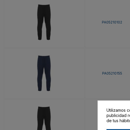
PA05210102
PA05210155
Utilizamos c
publicidad r
de tus hábit
PA05210202