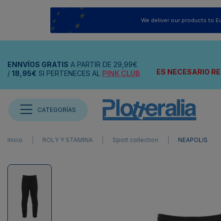
We deliver our products to E
ENNVÍOS
GRATIS
A PARTIR DE
29,99€
ES NECESARIO RE
/
18,95€
SI PERTENECES AL
PINK CLUB
CATEGORÍAS
Inicio
ROLY Y STAMINA
Sport collection
NEAPOLIS