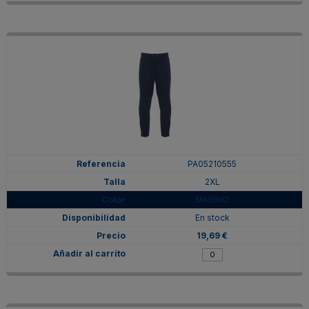
PA05210555
2XL
MARINO
En stock
19,69 €