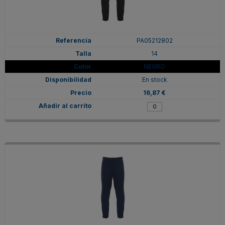
PA05212802
14
NEGRO
En stock
16,87 €