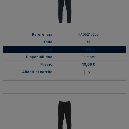
PA05210255
M
MARINO
En stock
19,69 €