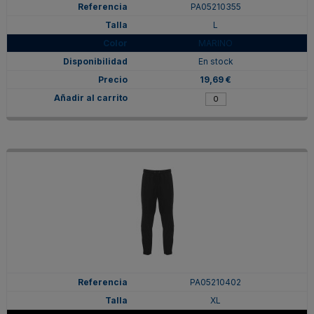
PA05210355
L
MARINO
En stock
19,69 €
PA05210402
XL