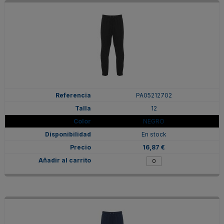
PA05212702
12
NEGRO
En stock
16,87 €