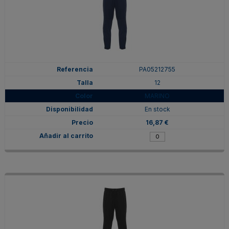
PA05212755
12
MARINO
En stock
16,87 €