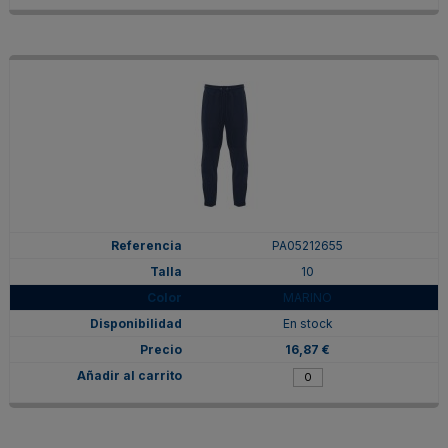
PA05212655
10
MARINO
En stock
16,87 €