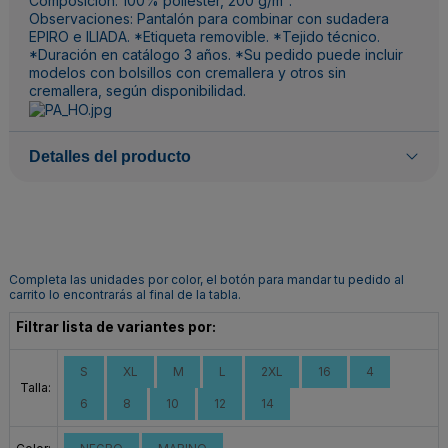
Composición: 100% poliéster, 200 g/m².
Observaciones: Pantalón para combinar con sudadera
EPIRO e ILIADA. *Etiqueta removible. *Tejido técnico.
*Duración en catálogo 3 años. *Su pedido puede incluir
modelos con bolsillos con cremallera y otros sin
cremallera, según disponibilidad.
Detalles del producto
Completa las unidades por color, el botón para mandar tu pedido al
carrito lo encontrarás al final de la tabla.
Filtrar lista de variantes por:
S
XL
M
L
2XL
16
4
Talla:
6
8
10
12
14