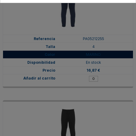
PA05212255
4
MARINO
En stock
16,87 €