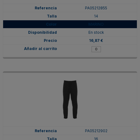
PA05212855
14
MARINO
En stock
16,87 €
PA05212902
16