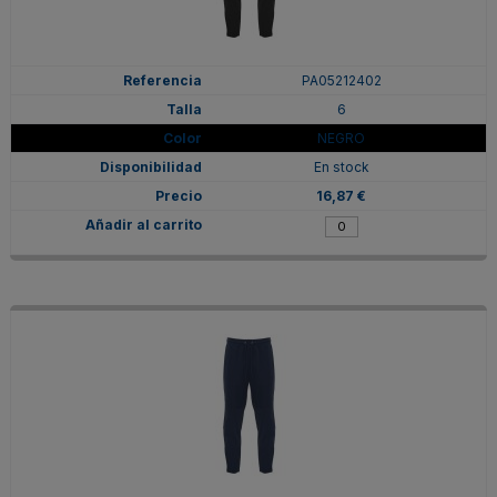
PA05212402
6
NEGRO
En stock
16,87 €