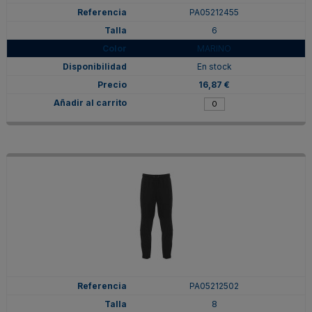
PA05212455
6
MARINO
En stock
16,87 €
PA05212502
8