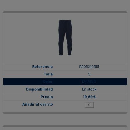
PA05210155
S
MARINO
En stock
19,69 €