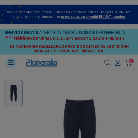
We deliver our products to European Union countries. To get 0% VAT for
intra-community transaction
provide us your valid EU VAT number
ENNVÍOS
GRATIS
A PARTIR DE
29,99€
/
18,95€
SI PERTENECES AL
PINK CLUB
HORARIO DE VERANO (JULIO Y AGOSTO 08:00H-15:00H)
ES NECESARIO REALIZAR LOS PEDIDOS ANTES DE LAS 12:00H
PARA QUE SE ENVÍEN
EL MISMO DÍA.
0