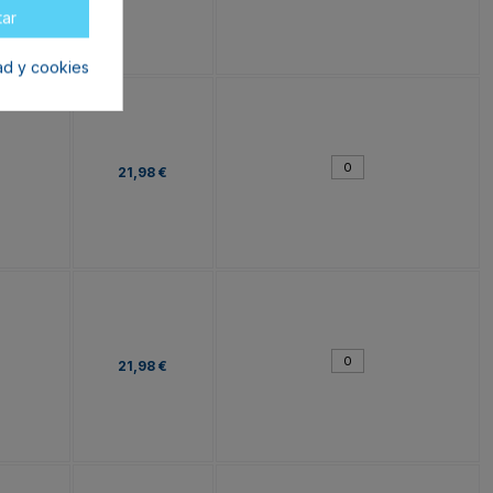
tar
dad y cookies
21,98 €
21,98 €