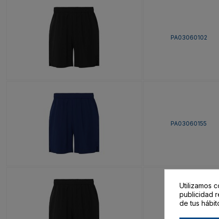
PA03060102
PA03060155
Utilizamos c
publicidad r
de tus hábit
PA03060202