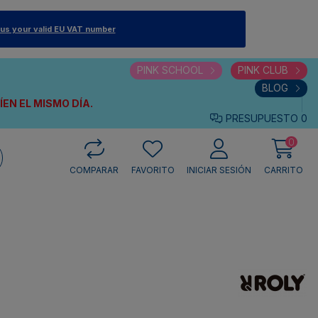
 us your valid EU VAT number
PINK SCHOOL
PINK CLUB
BLOG
VÍEN
EL MISMO DÍA.
PRESUPUESTO
0
0
COMPARAR
FAVORITO
INICIAR SESIÓN
CARRITO