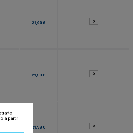
21,98 €
21,98 €
strarte
o a partir
21,98 €