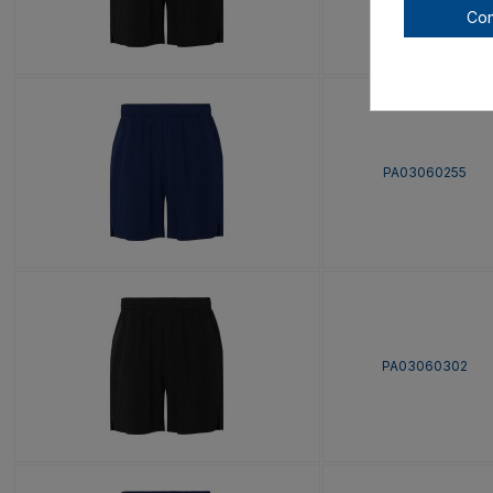
Con
PA03060255
PA03060302