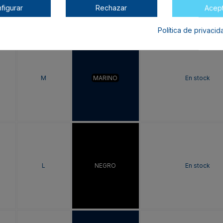
figurar
Rechazar
Acep
Política de privaci
M
MARINO
En stock
L
NEGRO
En stock