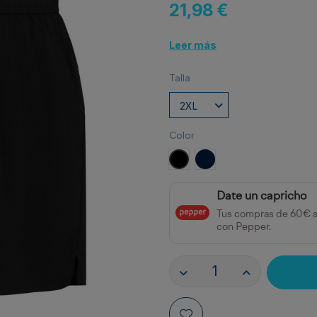
21,98 €
Leer más
Talla
Color
NEGRO
MARINO
Date un capricho
Tus compras de 60€ 
con Pepper.