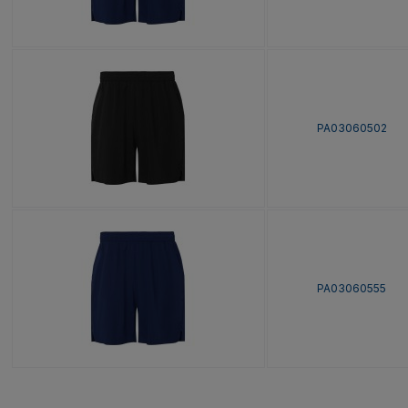
PA03060502
PA03060555