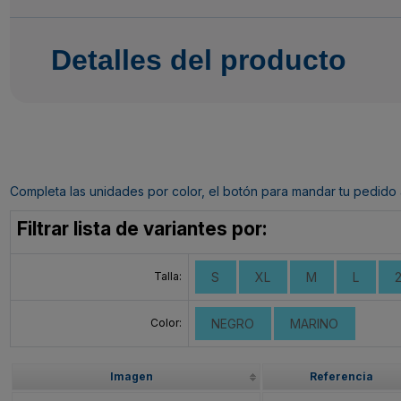
Detalles del producto
Completa las unidades por color, el botón para mandar tu pedido al c
Filtrar lista de variantes por:
Talla:
S
XL
M
L
Color:
NEGRO
MARINO
Imagen
Referencia