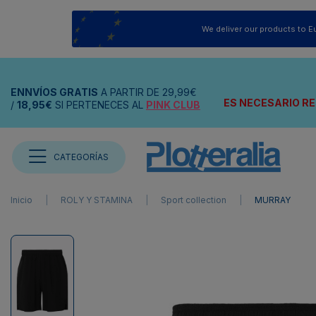
We deliver our products to E
ENNVÍOS
GRATIS
A PARTIR DE
29,99€
ES NECESARIO RE
/
18,95€
SI PERTENECES AL
PINK CLUB
CATEGORÍAS
Inicio
ROLY Y STAMINA
Sport collection
MURRAY