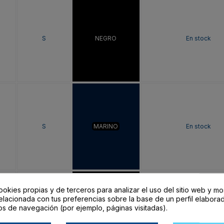
S
NEGRO
En stock
S
MARINO
En stock
ookies propias y de terceros para analizar el uso del sitio web y mo
elacionada con tus preferencias sobre la base de un perfil elaborad
os de navegación (por ejemplo, páginas visitadas).
M
NEGRO
En stock