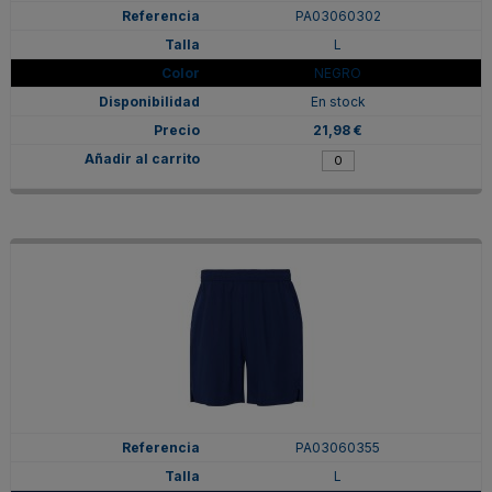
PA03060302
L
NEGRO
En stock
21,98 €
PA03060355
L