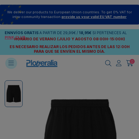
We deliver our products to European Union countries. To get 0% VAT for
intra-community transaction
provide us your valid EU VAT number
ENNVÍOS
GRATIS
A PARTIR DE
29,99€
/
18,95€
SI PERTENECES AL
PINK CLUB
HORARIO DE VERANO (JULIO Y AGOSTO 08:00H-15:00H)
ES NECESARIO REALIZAR LOS PEDIDOS ANTES DE LAS 12:00H
PARA QUE SE ENVÍEN
EL MISMO DÍA.
0