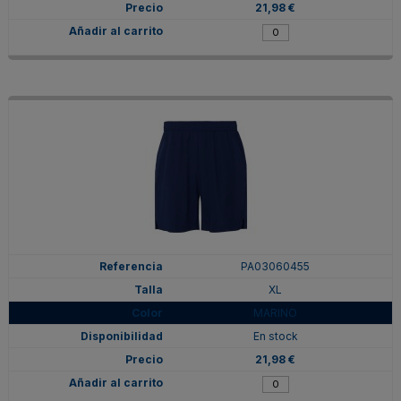
21,98 €
PA03060455
XL
MARINO
En stock
21,98 €