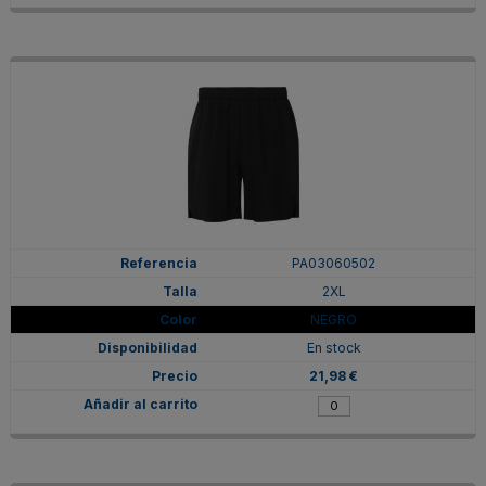
PA03060502
2XL
NEGRO
En stock
21,98 €