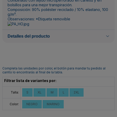
Combinado con tejido microperforado en canesú y en
bolsillos para una mejor transpiración.
Composición: 90% poliéster reciclado / 10% elastano, 100
g/m².
Observaciones: *Etiqueta removible
Detalles del producto
Completa las unidades por color, el botón para mandar tu pedido al
carrito lo encontrarás al final de la tabla.
Filtrar lista de variantes por:
Talla:
S
XL
M
L
2XL
Color:
NEGRO
MARINO