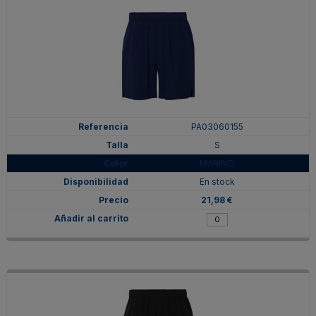
PA03060155
S
MARINO
En stock
21,98 €