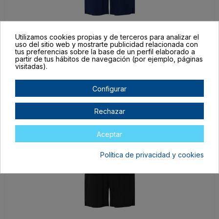
PA03060255
Utilizamos cookies propias y de terceros para analizar el
uso del sitio web y mostrarte publicidad relacionada con
M
tus preferencias sobre la base de un perfil elaborado a
partir de tus hábitos de navegación (por ejemplo, páginas
MARINO
visitadas).
En stock
21,98 €
Configurar
Rechazar
Aceptar
Política de privacidad y cookies