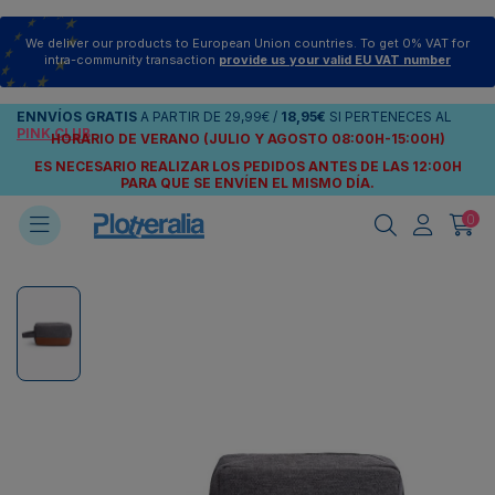
We deliver our products to European Union countries. To get 0% VAT for
intra-community transaction
provide us your valid EU VAT number
ENNVÍOS
GRATIS
A PARTIR DE
29,99€
/
18,95€
SI PERTENECES AL
PINK CLUB
HORARIO DE VERANO (JULIO Y AGOSTO 08:00H-15:00H)
ES NECESARIO REALIZAR LOS PEDIDOS ANTES DE LAS 12:00H
PARA QUE SE ENVÍEN
EL MISMO DÍA.
0