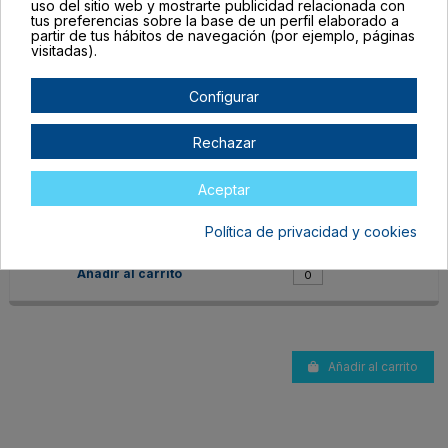
uso del sitio web y mostrarte publicidad relacionada con
tus preferencias sobre la base de un perfil elaborado a
partir de tus hábitos de navegación (por ejemplo, páginas
visitadas).
Configurar
Rechazar
NE1498S158
TALLA ÚNICA ADULTO
Aceptar
GRIS VIGORE
En stock
Política de privacidad y cookies
3,03 €
Añadir al carrito