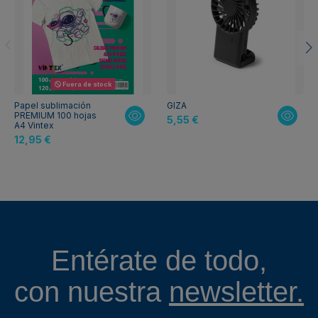
Fuera de stock
Papel sublimación
GIZA
PREMIUM 100 hojas
5,55 €
A4 Vintex
12,95 €
Entérate de todo,
con nuestra
newsletter.