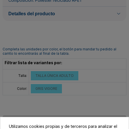
Composición: Poliéster reciclado RPET
Detalles del producto
Completa las unidades por color, el botón para mandar tu pedido al
carrito lo encontrarás al final de la tabla.
Filtrar lista de variantes por:
Talla:
TALLA ÚNICA ADULTO
Color:
GRIS VIGORE
Utilizamos cookies propias y de terceros para analizar el