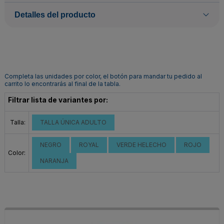
Detalles del producto
Completa las unidades por color, el botón para mandar tu pedido al
carrito lo encontrarás al final de la tabla.
Filtrar lista de variantes por:
Talla:
TALLA ÚNICA ADULTO
NEGRO
ROYAL
VERDE HELECHO
ROJO
Color:
NARANJA