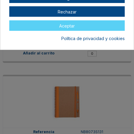
Rechazar
NB8073S1226
TALLA ÚNICA ADULTO
Aceptar
VERDE HELECHO
En stock
Política de privacidad y cookies
1,20 €
NB8073S131