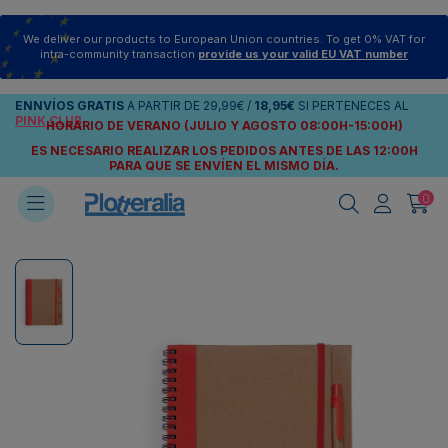
We deliver our products to European Union countries. To get 0% VAT for
intra-community transaction
provide us your valid EU VAT number
ENNVÍOS
GRATIS
A PARTIR DE
29,99€
/
18,95€
SI PERTENECES AL
PINK CLUB
HORARIO DE VERANO (JULIO Y AGOSTO 08:00H-15:00H)
ES NECESARIO REALIZAR LOS PEDIDOS ANTES DE LAS 12:00H
PARA QUE SE ENVÍEN
EL MISMO DÍA.
0