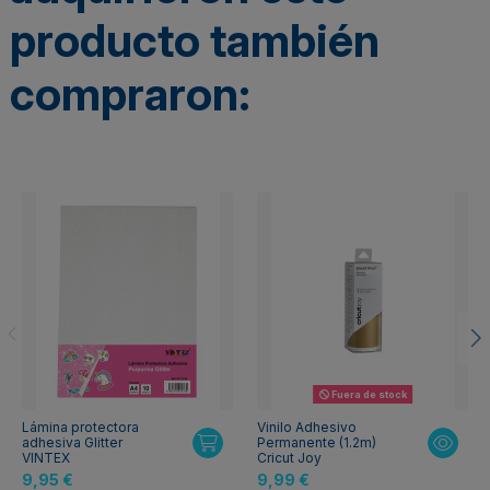
producto también
compraron:
Fuera de stock
Lámina protectora
Vinilo Adhesivo
adhesiva Glitter
Permanente (1.2m)
VINTEX
Cricut Joy
9,95 €
9,99 €