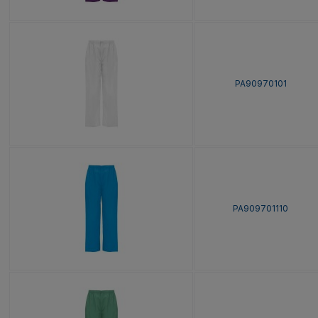
PA90970101
PA909701110