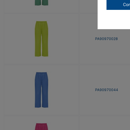
Con
PA90970028
PA90970044