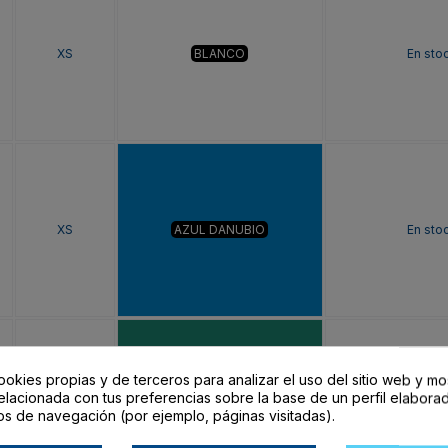
XS
BLANCO
En sto
XS
AZUL DANUBIO
En sto
ookies propias y de terceros para analizar el uso del sitio web y mo
elacionada con tus preferencias sobre la base de un perfil elaborad
XS
VERDE LAB
En sto
os de navegación (por ejemplo, páginas visitadas).