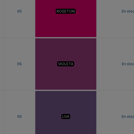
XS
ROSETON
En sto
XS
VIOLETA
En sto
XS
UVA
En sto