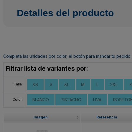
Detalles del producto
Completa las unidades por color, el botón para mandar tu pedido al c
Filtrar lista de variantes por:
Talla:
XS
S
XL
M
L
2XL
3
Color:
BLANCO
PISTACHO
UVA
ROSETO
Imagen
Referencia