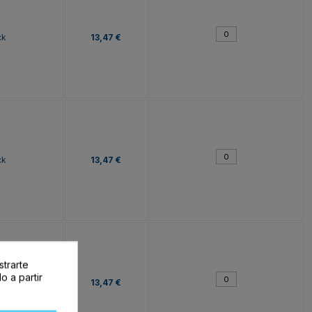
ck
13,47 €
ck
13,47 €
strarte
o a partir
ck
13,47 €