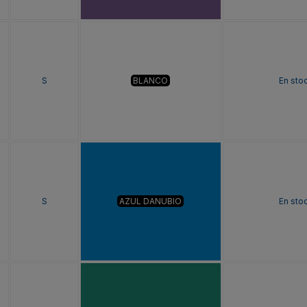
S
BLANCO
En sto
S
AZUL DANUBIO
En sto