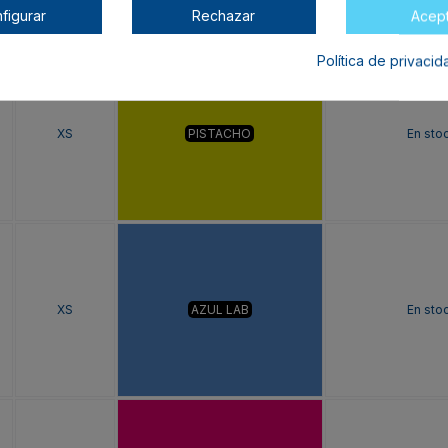
figurar
Rechazar
Acep
Política de privaci
XS
PISTACHO
En sto
XS
AZUL LAB
En sto