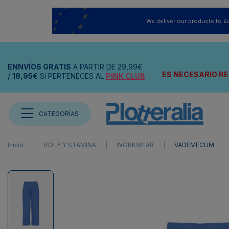
We deliver our products to E
ENNVÍOS
GRATIS
A PARTIR DE
29,99€
ES NECESARIO RE
/
18,95€
SI PERTENECES AL
PINK CLUB
CATEGORÍAS
Inicio
ROLY Y STAMINA
WORKWEAR
VADEMECUM