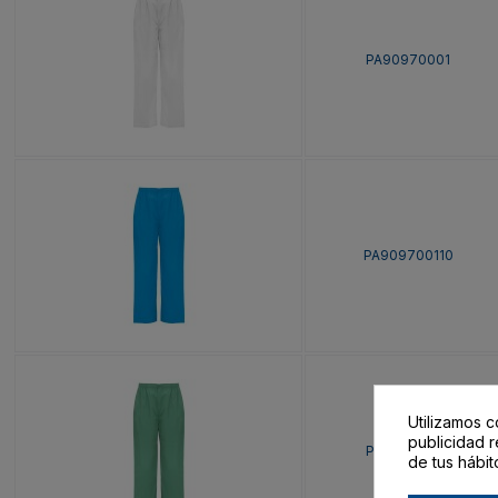
PA90970001
PA909700110
Utilizamos c
publicidad r
PA90970017
de tus hábit