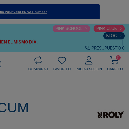
 us your valid EU VAT number
PINK SCHOOL
PINK CLUB
BLOG
VÍEN
EL MISMO DÍA.
PRESUPUESTO
0
0
COMPARAR
FAVORITO
INICIAR SESIÓN
CARRITO
CUM