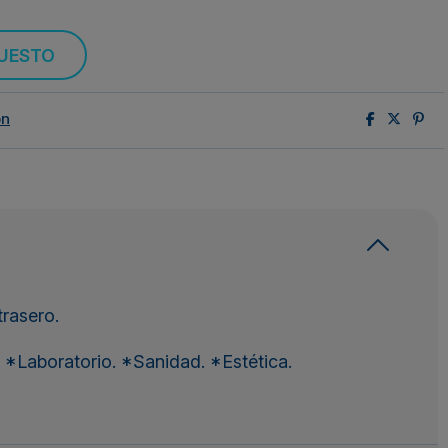
PUESTO
ón
trasero.
*Laboratorio. *Sanidad. *Estética.