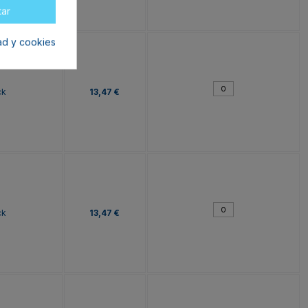
tar
dad y cookies
ck
13,47 €
ck
13,47 €