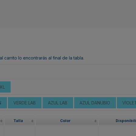
arrito lo encontrarás al final de la tabla.
XL
N
VERDE LAB
AZUL LAB
AZUL DANUBIO
VIOLE
Talla
Color
Disponibil