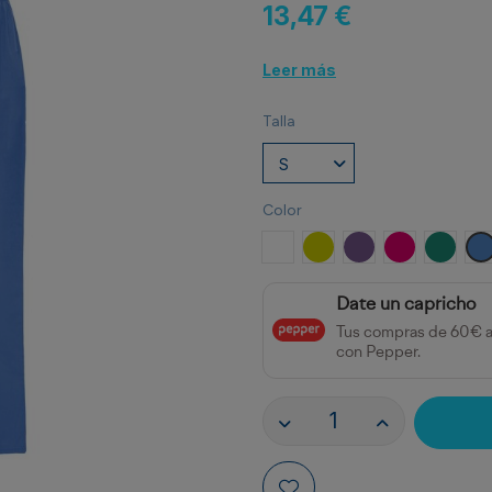
13,47 €
Leer más
Talla
Color
BLANCO
PISTACHO
UVA
ROSETON
VERDE
A
Date un capricho
Tus compras de 60€ 
con Pepper.