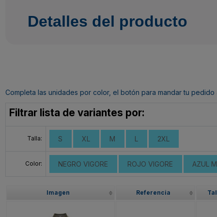
Detalles del producto
Completa las unidades por color, el botón para mandar tu pedido al c
Filtrar lista de variantes por:
Talla:
S
XL
M
L
2XL
Color:
NEGRO VIGORE
ROJO VIGORE
AZUL M
Imagen
Referencia
Tal