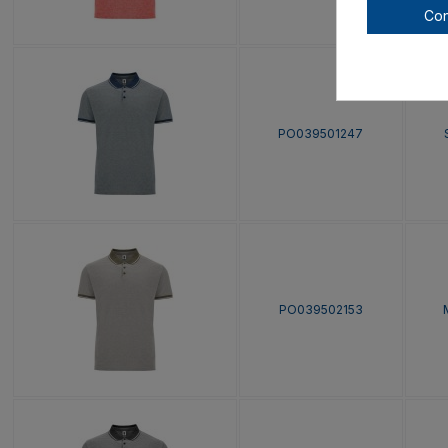
Con
PO039501247
PO039502153