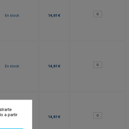
En stock
14,61 €
En stock
14,61 €
strarte
o a partir
En stock
14,61 €