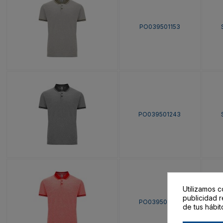
PO039501153
PO039501243
Utilizamos c
publicidad r
PO039501245
de tus hábit