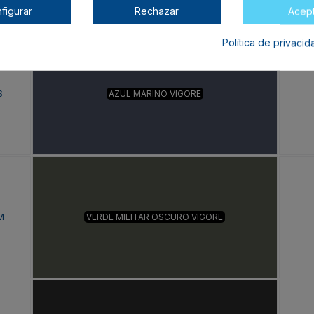
figurar
Rechazar
Acep
Política de privaci
S
AZUL MARINO VIGORE
M
VERDE MILITAR OSCURO VIGORE