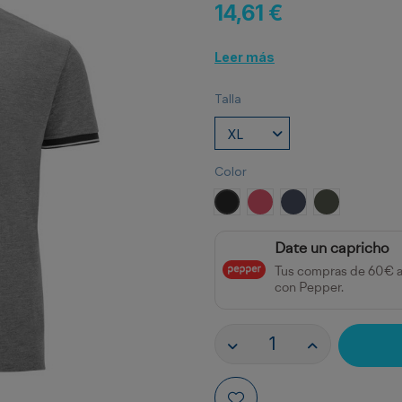
14,61 €
Leer más
Talla
Color
NEGRO VIGORE
ROJO VIGORE
AZUL MARINO VI
VERDE MILI
Date un capricho
Tus compras de 60€ 
con Pepper.