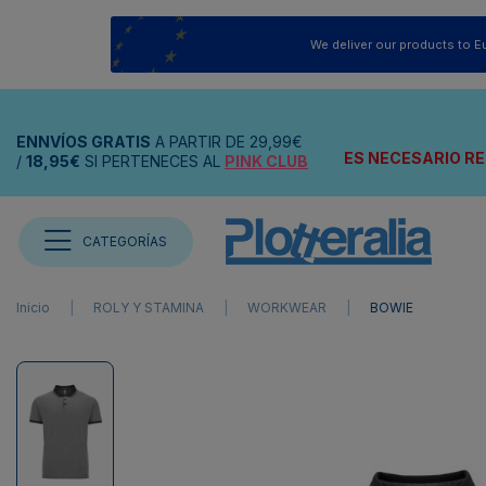
We deliver our products to E
ENNVÍOS
GRATIS
A PARTIR DE
29,99€
ES NECESARIO RE
/
18,95€
SI PERTENECES AL
PINK CLUB
CATEGORÍAS
Inicio
ROLY Y STAMINA
WORKWEAR
BOWIE