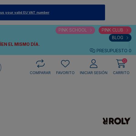
 us your valid EU VAT number
PINK SCHOOL
PINK CLUB
BLOG
VÍEN
EL MISMO DÍA.
PRESUPUESTO
0
0
COMPARAR
FAVORITO
INICIAR SESIÓN
CARRITO