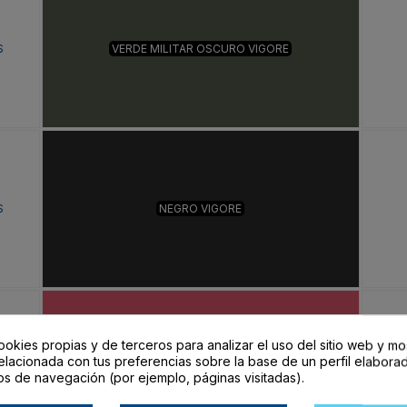
S
VERDE MILITAR OSCURO VIGORE
S
NEGRO VIGORE
ookies propias y de terceros para analizar el uso del sitio web y mo
elacionada con tus preferencias sobre la base de un perfil elaborad
S
ROJO VIGORE
os de navegación (por ejemplo, páginas visitadas).