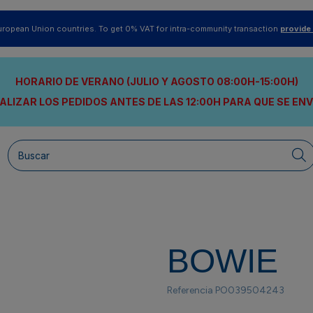
uropean Union countries. To get 0% VAT for intra-community transaction
provide
HORARIO DE VERANO (JULIO Y AGOSTO 08:00H-15:00H)
ALIZAR LOS PEDIDOS ANTES DE LAS 12:00H
PARA QUE SE EN
BOWIE
Referencia
PO039504243