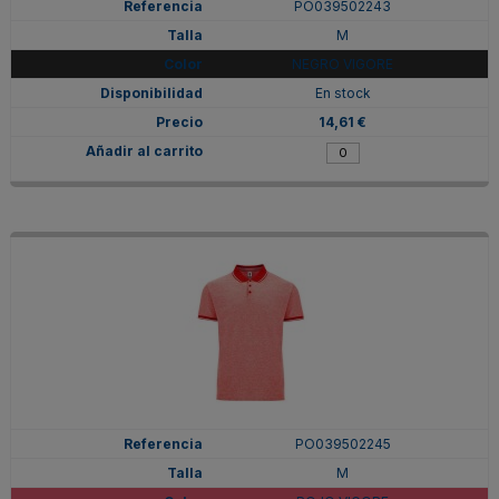
PO039502243
M
NEGRO VIGORE
En stock
14,61 €
PO039502245
M