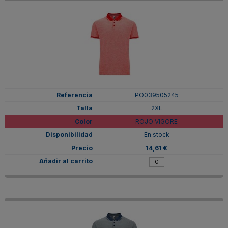
PO039505245
2XL
ROJO VIGORE
En stock
14,61 €