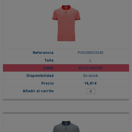
PO039503245
L
ROJO VIGORE
En stock
14,61 €