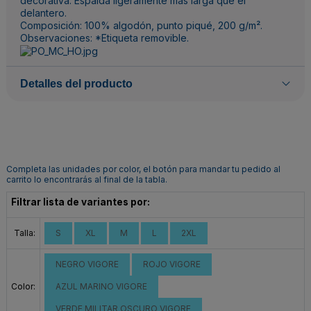
decorativa. Espalda ligeramente más larga que el
delantero.
Composición: 100% algodón, punto piqué, 200 g/m².
Observaciones: *Etiqueta removible.
Detalles del producto
Completa las unidades por color, el botón para mandar tu pedido al
carrito lo encontrarás al final de la tabla.
Filtrar lista de variantes por:
Talla:
S
XL
M
L
2XL
NEGRO VIGORE
ROJO VIGORE
Color:
AZUL MARINO VIGORE
VERDE MILITAR OSCURO VIGORE