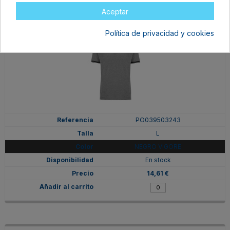
Aceptar
Política de privacidad y cookies
PO039503243
L
NEGRO VIGORE
En stock
14,61 €