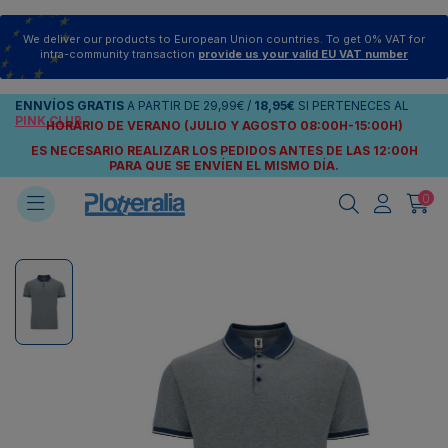
We deliver our products to European Union countries. To get 0% VAT for
intra-community transaction
provide us your valid EU VAT number
ENNVÍOS
GRATIS
A PARTIR DE
29,99€
/
18,95€
SI PERTENECES AL
PINK CLUB
HORARIO DE VERANO (JULIO Y AGOSTO 08:00H-15:00H)
ES NECESARIO REALIZAR LOS PEDIDOS ANTES DE LAS 12:00H
PARA QUE SE ENVÍEN
EL MISMO DÍA.
0