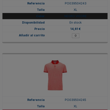
PO039504243
XL
NEGRO VIGORE
En stock
14,61 €
PO039504245
XL