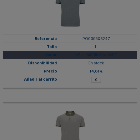
PO039503247
L
AZUL MARINO VIGORE
En stock
14,61 €