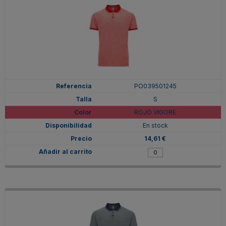
PO039501245
S
ROJO VIGORE
En stock
14,61 €