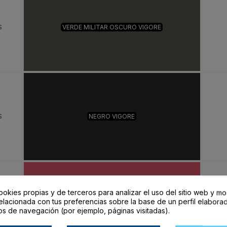
S
VERDE MILITAR OSCURO VIGORE
S
NEGRO VIGORE
ookies propias y de terceros para analizar el uso del sitio web y mo
elacionada con tus preferencias sobre la base de un perfil elaborad
S
ROJO VIGORE
os de navegación (por ejemplo, páginas visitadas).