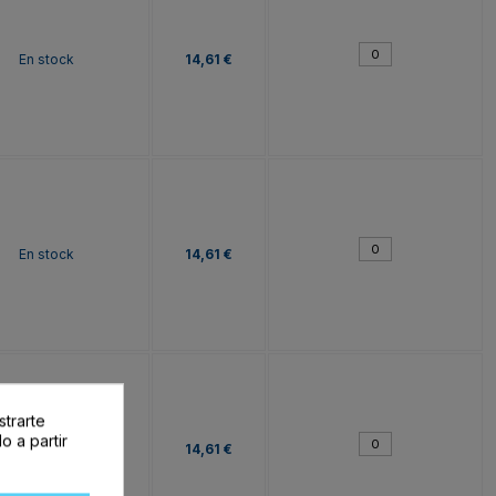
En stock
14,61 €
En stock
14,61 €
strarte
o a partir
En stock
14,61 €