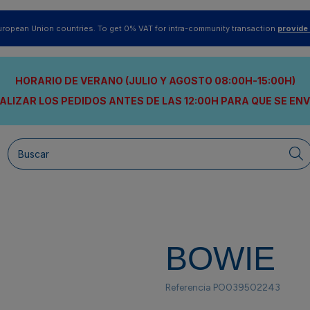
uropean Union countries. To get 0% VAT for intra-community transaction
provide
HORARIO DE VERANO (JULIO Y AGOSTO 08:00H-15:00H)
ALIZAR LOS PEDIDOS ANTES DE LAS 12:00H
PARA QUE SE EN
BOWIE
Referencia
PO039502243