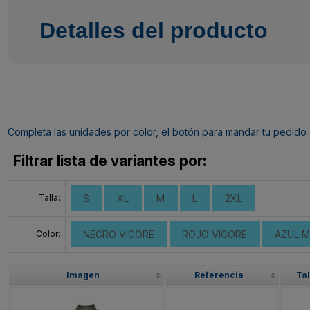
Detalles del producto
Completa las unidades por color, el botón para mandar tu pedido al c
Filtrar lista de variantes por:
Talla:
S
XL
M
L
2XL
Color:
NEGRO VIGORE
ROJO VIGORE
AZUL M
Imagen
Referencia
Tal