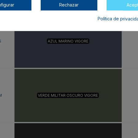
figurar
Rechazar
Acep
Política de privaci
S
AZUL MARINO VIGORE
M
VERDE MILITAR OSCURO VIGORE