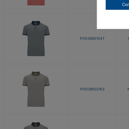
Con
PO039501247
PO039502153