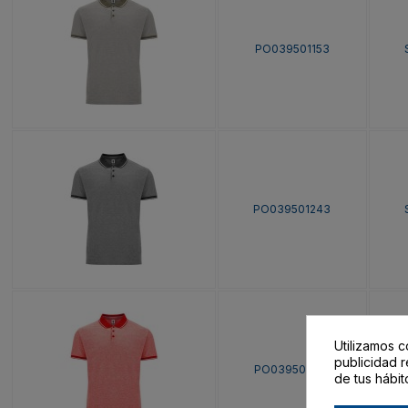
PO039501153
PO039501243
Utilizamos c
publicidad r
PO039501245
de tus hábit