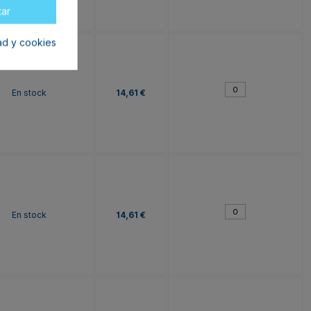
tar
dad y cookies
En stock
14,61 €
En stock
14,61 €