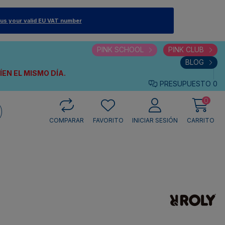
 us your valid EU VAT number
PINK SCHOOL
PINK CLUB
BLOG
VÍEN
EL MISMO DÍA.
PRESUPUESTO
0
0
COMPARAR
FAVORITO
INICIAR SESIÓN
CARRITO