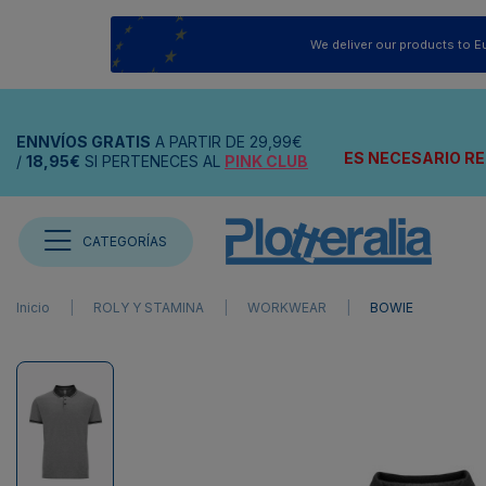
We deliver our products to E
ENNVÍOS
GRATIS
A PARTIR DE
29,99€
ES NECESARIO RE
/
18,95€
SI PERTENECES AL
PINK CLUB
CATEGORÍAS
Inicio
ROLY Y STAMINA
WORKWEAR
BOWIE