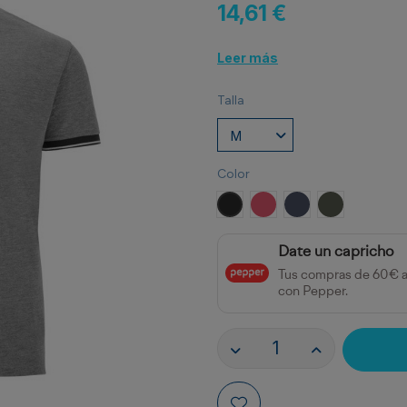
14,61 €
Leer más
Talla
Color
NEGRO VIGORE
ROJO VIGORE
AZUL MARINO VI
VERDE MILI
Date un capricho
Tus compras de 60€ 
con Pepper.