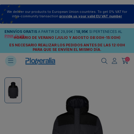
We deliver our products to European Union countries. To get 0% VAT for
intra-community transaction
provide us your valid EU VAT number
ENNVÍOS
GRATIS
A PARTIR DE
29,99€
/
18,95€
SI PERTENECES AL
PINK CLUB
HORARIO DE VERANO (JULIO Y AGOSTO 08:00H-15:00H)
ES NECESARIO REALIZAR LOS PEDIDOS ANTES DE LAS 12:00H
PARA QUE SE ENVÍEN
EL MISMO DÍA.
0