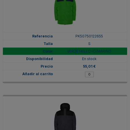
PK50750122655
S
VERDE HELECHO/MARINO
En stock
55,01 €