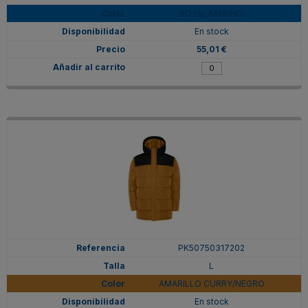
ROYAL/MARINO
En stock
55,01 €
PK50750317202
L
AMARILLO CURRY/NEGRO
En stock