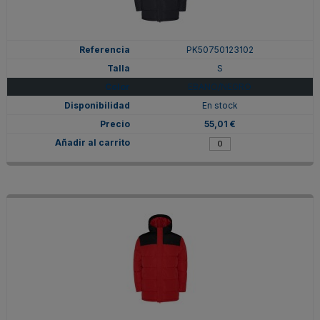
PK50750123102
S
EBANO/NEGRO
En stock
55,01 €