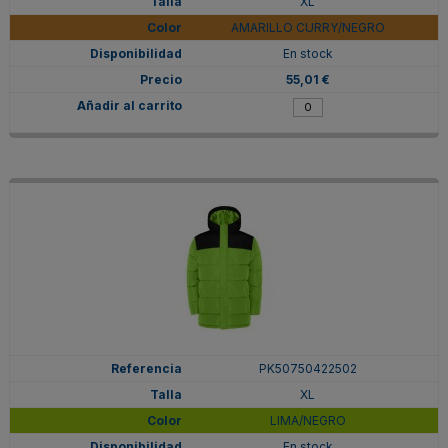
XL
AMARILLO CURRY/NEGRO
En stock
55,01 €
PK50750422502
XL
LIMA/NEGRO
En stock