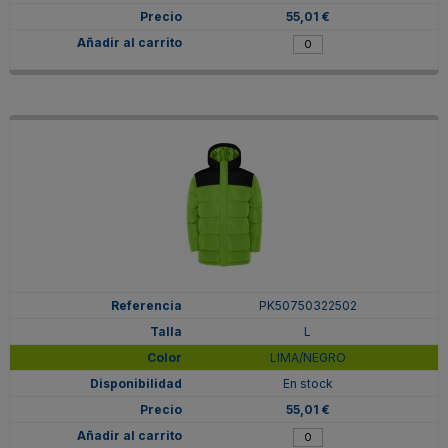
55,01 €
PK50750322502
L
LIMA/NEGRO
En stock
55,01 €