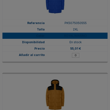
PK5075050555
2XL
ROYAL/MARINO
En stock
55,01 €