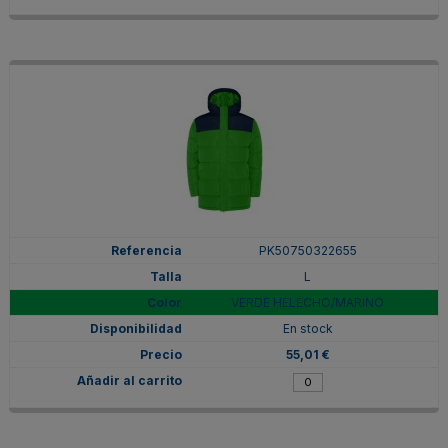
PK50750322655
L
VERDE HELECHO/MARINO
En stock
55,01 €