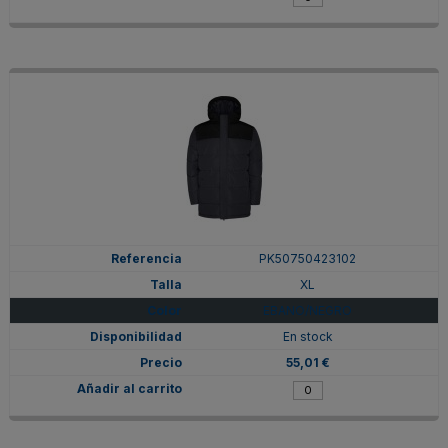
PK50750423102
XL
EBANO/NEGRO
En stock
55,01 €