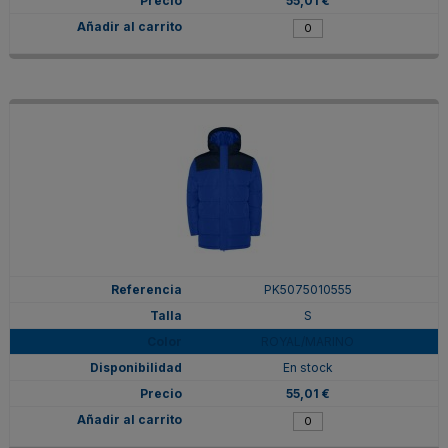
55,01 €
PK5075010555
S
ROYAL/MARINO
En stock
55,01 €