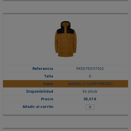
PK50750117202
S
AMARILLO CURRY/NEGRO
En stock
55,01 €