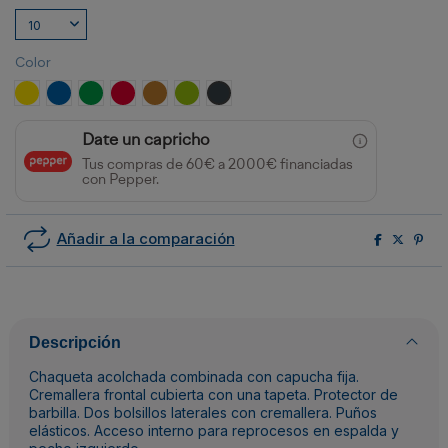
Color
AMARILLO/MARINO
ROYAL/MARINO
VERDE HELECHO/MARINO
ROJO/NEGRO
AMARILLO CURRY/NEGRO
LIMA/NEGRO
EBANO/NEGRO
Date un capricho
Tus compras de 60€ a 2000€ financiadas
con Pepper.
Añadir a la comparación
Descripción
Chaqueta acolchada combinada con capucha fija.
Cremallera frontal cubierta con una tapeta. Protector de
barbilla. Dos bolsillos laterales con cremallera. Puños
elásticos. Acceso interno para reprocesos en espalda y