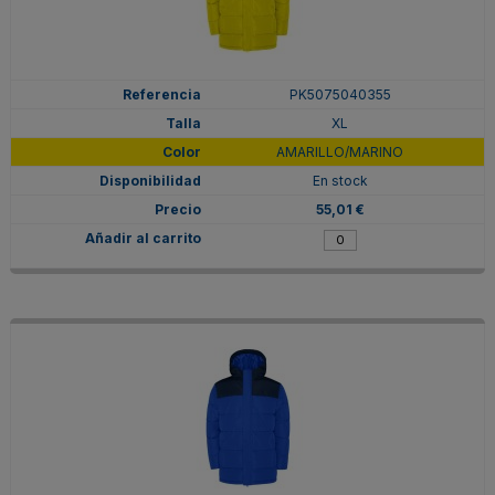
PK5075040355
XL
AMARILLO/MARINO
En stock
55,01 €