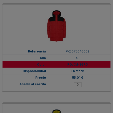
PK5075046002
XL
ROJO/NEGRO
En stock
55,01 €