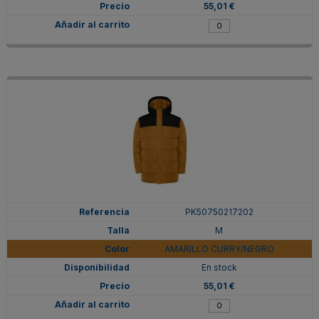
55,01 €
PK50750217202
M
AMARILLO CURRY/NEGRO
En stock
55,01 €