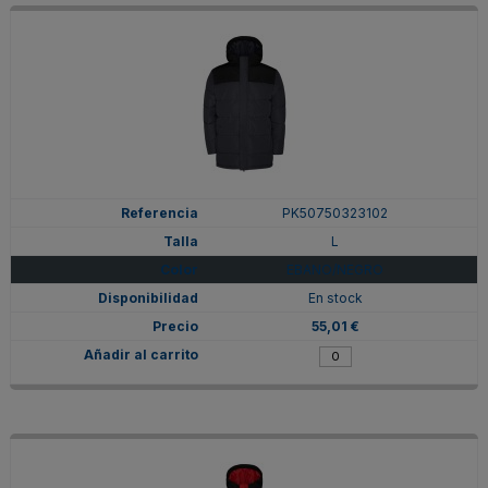
PK50750323102
L
EBANO/NEGRO
En stock
55,01 €