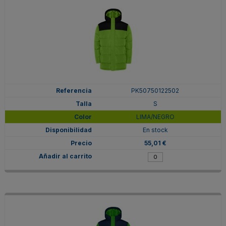
PK50750122502
S
LIMA/NEGRO
En stock
55,01 €