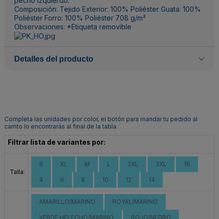
pecho izquierdo.
Composición: Tejido Exterior: 100% Poliéster Guata: 100%
Poliéster Forro: 100% Poliéster 708 g/m²
Observaciones: *Etiqueta removible
Detalles del producto
Completa las unidades por color, el botón para mandar tu pedido al
carrito lo encontrarás al final de la tabla.
Filtrar lista de variantes por:
S
XL
M
L
2XL
3XL
16
Talla:
4
6
8
10
12
14
AMARILLO/MARINO
ROYAL/MARINO
VERDE HELECHO/MARINO
ROJO/NEGRO