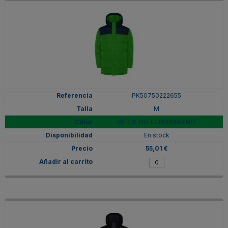
PK50750222655
M
VERDE HELECHO/MARINO
En stock
55,01 €