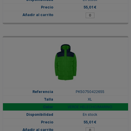
55,01 €
PK50750422655
XL
VERDE HELECHO/MARINO
En stock
55,01 €