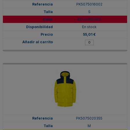
PK5075016002
S
ROJO/NEGRO
En stock
55,01 €
PK5075020355
M