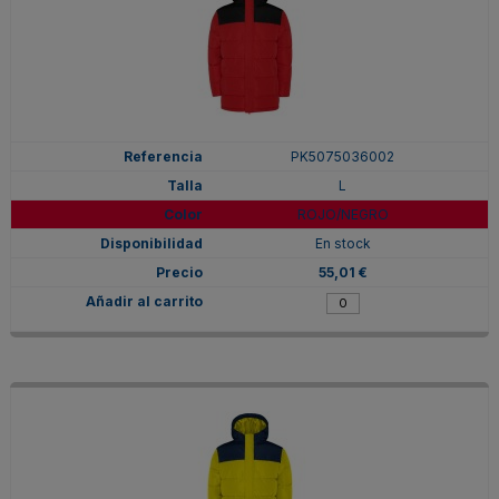
PK5075036002
L
ROJO/NEGRO
En stock
55,01 €