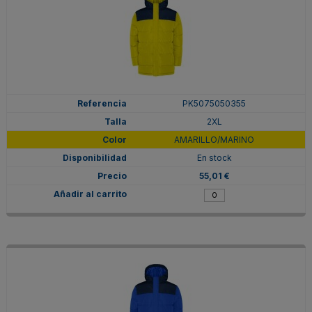
PK5075050355
2XL
AMARILLO/MARINO
En stock
55,01 €