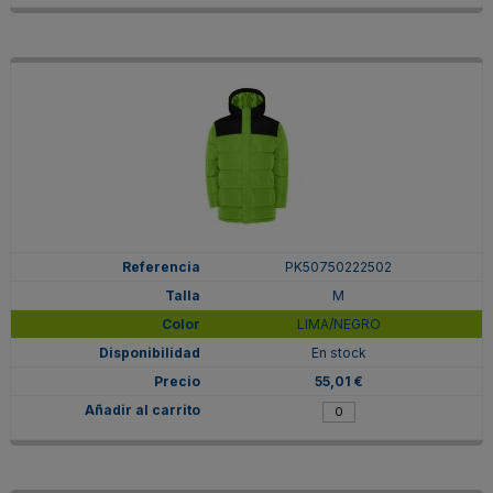
PK50750222502
M
LIMA/NEGRO
En stock
55,01 €