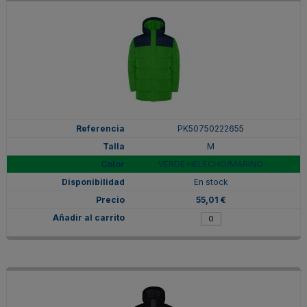
PK50750222655
M
VERDE HELECHO/MARINO
En stock
55,01 €