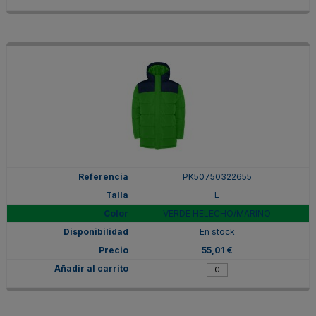
PK50750322655
L
VERDE HELECHO/MARINO
En stock
55,01 €