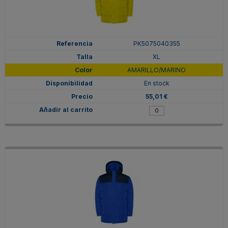
PK5075040355
XL
AMARILLO/MARINO
En stock
55,01 €