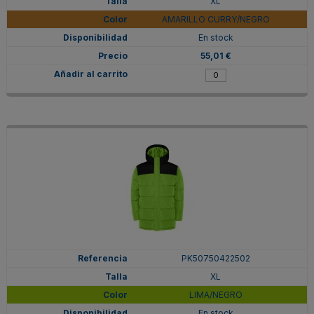
XL
AMARILLO CURRY/NEGRO
En stock
55,01 €
PK50750422502
XL
LIMA/NEGRO
En stock