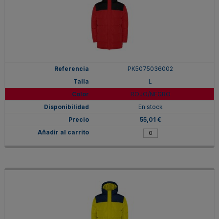
PK5075036002
L
ROJO/NEGRO
En stock
55,01 €