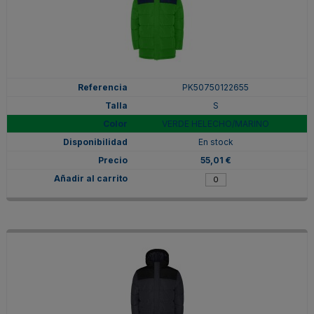
PK50750122655
S
VERDE HELECHO/MARINO
En stock
55,01 €