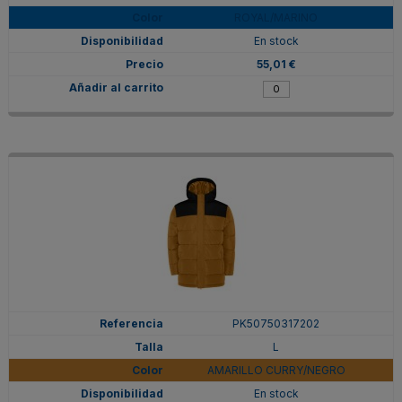
ROYAL/MARINO
En stock
55,01 €
PK50750317202
L
AMARILLO CURRY/NEGRO
En stock