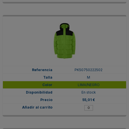
PK50750222502
M
LIMA/NEGRO
En stock
55,01 €