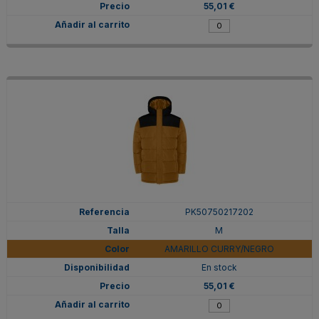
55,01 €
PK50750217202
M
AMARILLO CURRY/NEGRO
En stock
55,01 €