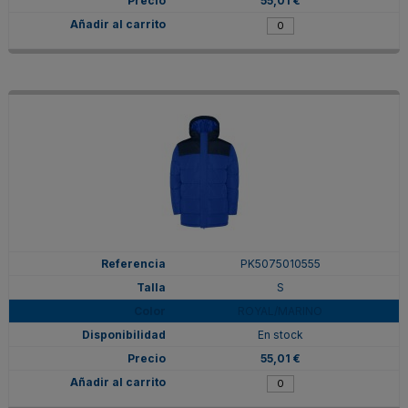
55,01 €
PK5075010555
S
ROYAL/MARINO
En stock
55,01 €