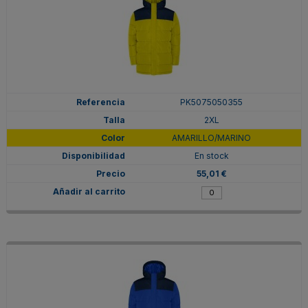
PK5075050355
2XL
AMARILLO/MARINO
En stock
55,01 €