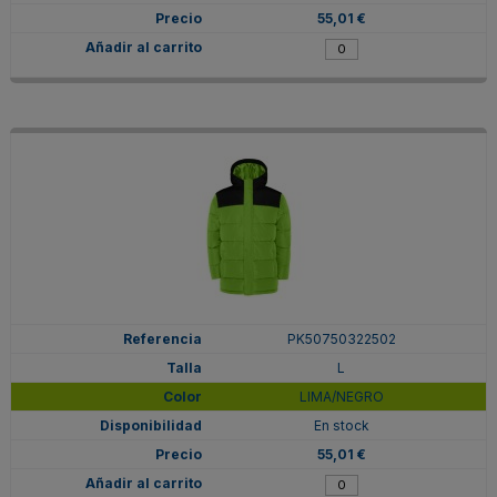
55,01 €
PK50750322502
L
LIMA/NEGRO
En stock
55,01 €