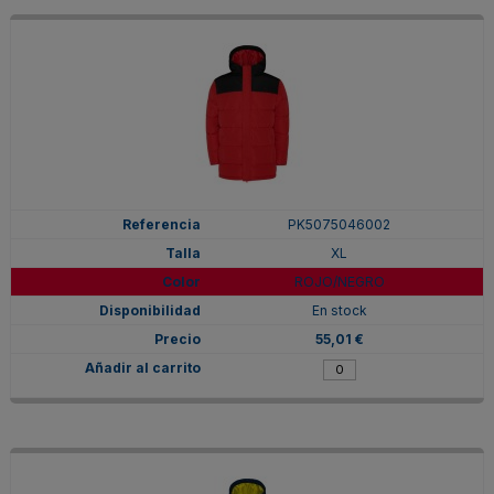
PK5075046002
XL
ROJO/NEGRO
En stock
55,01 €