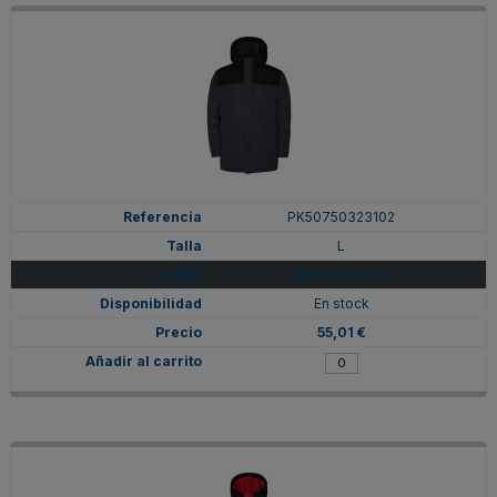
PK50750323102
L
EBANO/NEGRO
En stock
55,01 €