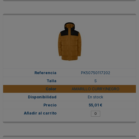
PK50750117202
S
AMARILLO CURRY/NEGRO
En stock
55,01 €