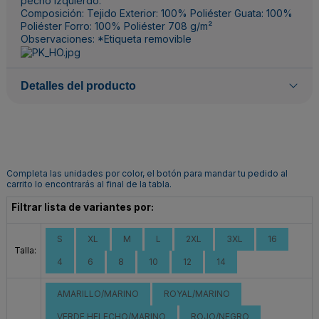
pecho izquierdo.
Composición: Tejido Exterior: 100% Poliéster Guata: 100%
Poliéster Forro: 100% Poliéster 708 g/m²
Observaciones: *Etiqueta removible
Detalles del producto
Completa las unidades por color, el botón para mandar tu pedido al
carrito lo encontrarás al final de la tabla.
Filtrar lista de variantes por:
S
XL
M
L
2XL
3XL
16
Talla:
4
6
8
10
12
14
AMARILLO/MARINO
ROYAL/MARINO
VERDE HELECHO/MARINO
ROJO/NEGRO