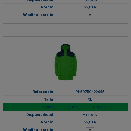
55,01 €
PK50750422655
XL
VERDE HELECHO/MARINO
En stock
55,01 €