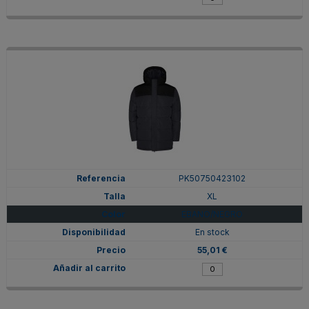
PK50750423102
XL
EBANO/NEGRO
En stock
55,01 €