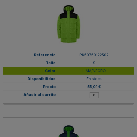
PK50750122502
S
LIMA/NEGRO
En stock
55,01 €