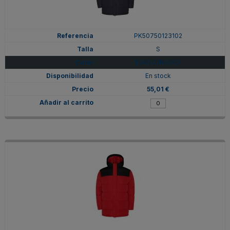
PK50750123102
S
EBANO/NEGRO
En stock
55,01 €