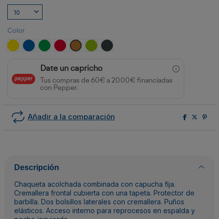
Color
AMARILLO/MARINO
ROYAL/MARINO
VERDE HELECHO/MARINO
ROJO/NEGRO
AMARILLO CURRY/NEGRO
LIMA/NEGRO
EBANO/NEGRO
Date un capricho
Tus compras de 60€ a 2000€ financiadas
con Pepper.
Añadir a la comparación
Descripción
Chaqueta acolchada combinada con capucha fija.
Cremallera frontal cubierta con una tapeta. Protector de
barbilla. Dos bolsillos laterales con cremallera. Puños
elásticos. Acceso interno para reprocesos en espalda y