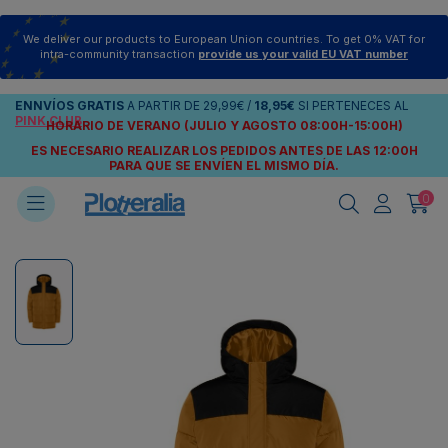
We deliver our products to European Union countries. To get 0% VAT for
intra-community transaction
provide us your valid EU VAT number
ENNVÍOS
GRATIS
A PARTIR DE
29,99€
/
18,95€
SI PERTENECES AL
PINK CLUB
HORARIO DE VERANO (JULIO Y AGOSTO 08:00H-15:00H)
ES NECESARIO REALIZAR LOS PEDIDOS ANTES DE LAS 12:00H
PARA QUE SE ENVÍEN
EL MISMO DÍA.
0