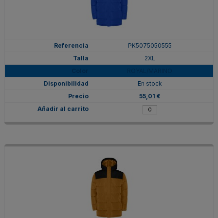
PK5075050555
2XL
ROYAL/MARINO
En stock
55,01 €