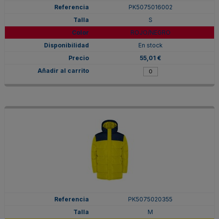
PK5075016002
S
ROJO/NEGRO
En stock
55,01 €
PK5075020355
M