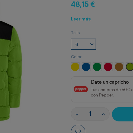
48,15 €
Leer más
Talla
Color
AMARILLO/MARINO
ROYAL/MARINO
VERDE HELECHO/
ROJO/NEGR
AMARI
L
Date un capricho
Tus compras de 60€ 
con Pepper.