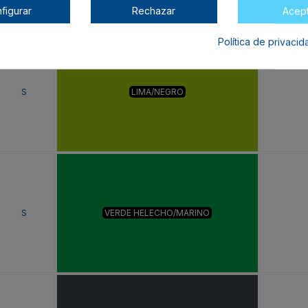
figurar
Rechazar
Acep
Política de privaci
S
LIMA/NEGRO
S
VERDE HELECHO/MARINO