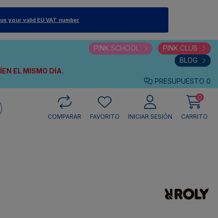
 us your valid EU VAT number
PINK SCHOOL
PINK CLUB
BLOG
VÍEN
EL MISMO DÍA.
PRESUPUESTO
0
0
COMPARAR
FAVORITO
INICIAR SESIÓN
CARRITO