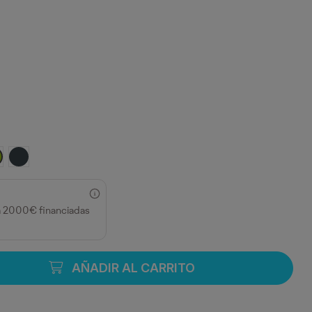
MARINO
O
LLO CURRY/NEGRO
IMA/NEGRO
EBANO/NEGRO
a 2000€ financiadas
AÑADIR AL CARRITO