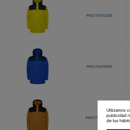
PK5075010355
PK5075010555
Utilizamos c
publicidad r
PK50750117202
de tus hábit