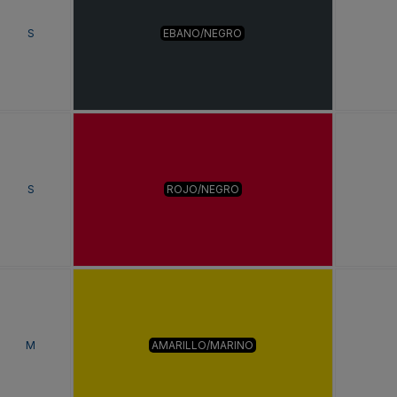
S
EBANO/NEGRO
S
ROJO/NEGRO
M
AMARILLO/MARINO