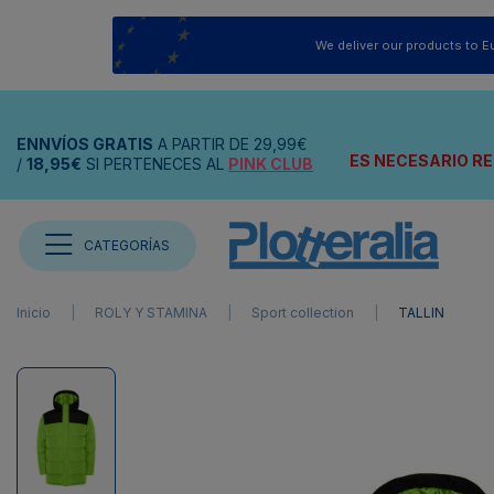
We deliver our products to E
ENNVÍOS
GRATIS
A PARTIR DE
29,99€
ES NECESARIO RE
/
18,95€
SI PERTENECES AL
PINK CLUB
CATEGORÍAS
Inicio
ROLY Y STAMINA
Sport collection
TALLIN