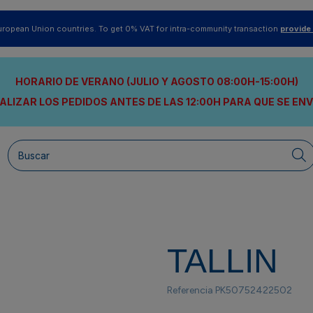
uropean Union countries. To get 0% VAT for intra-community transaction
provide
HORARIO DE VERANO (JULIO Y AGOSTO 08:00H-15:00H)
ALIZAR LOS PEDIDOS ANTES DE LAS 12:00H
PARA QUE SE EN
TALLIN
Referencia
PK50752422502