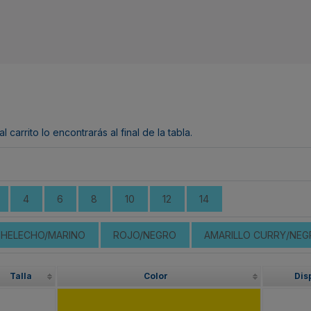
arrito lo encontrarás al final de la tabla.
4
6
8
10
12
14
 HELECHO/MARINO
ROJO/NEGRO
AMARILLO CURRY/NEG
Talla
Color
Dis