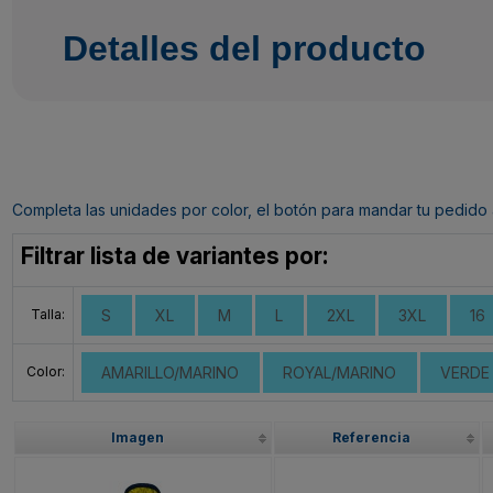
Detalles del producto
Completa las unidades por color, el botón para mandar tu pedido al c
Filtrar lista de variantes por:
Talla:
S
XL
M
L
2XL
3XL
16
Color:
AMARILLO/MARINO
ROYAL/MARINO
VERDE
Imagen
Referencia