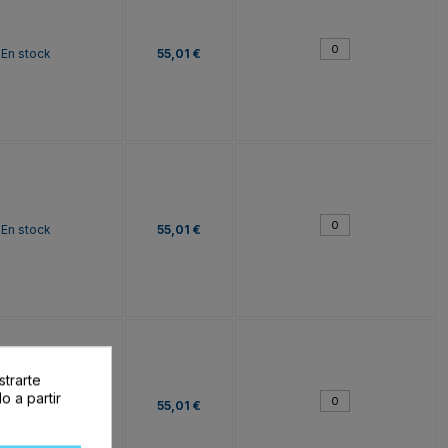
En stock
55,01 €
En stock
55,01 €
strarte
o a partir
En stock
55,01 €