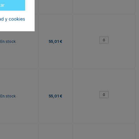
tar
dad y cookies
En stock
55,01 €
En stock
55,01 €