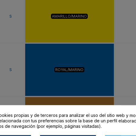
S
AMARILLO/MARINO
S
ROYAL/MARINO
ookies propias y de terceros para analizar el uso del sitio web y mo
elacionada con tus preferencias sobre la base de un perfil elaborad
S
AMARILLO CURRY/NEGRO
os de navegación (por ejemplo, páginas visitadas).