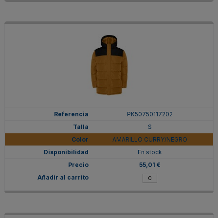
PK50750117202
S
AMARILLO CURRY/NEGRO
En stock
55,01 €