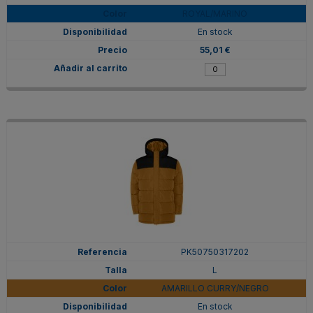
ROYAL/MARINO
En stock
55,01 €
PK50750317202
L
AMARILLO CURRY/NEGRO
En stock