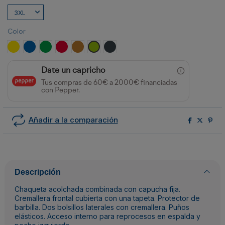
Color
AMARILLO/MARINO
ROYAL/MARINO
VERDE HELECHO/MARINO
ROJO/NEGRO
AMARILLO CURRY/NEGRO
LIMA/NEGRO
EBANO/NEGRO
Date un capricho
Tus compras de 60€ a 2000€ financiadas
con Pepper.
Añadir a la comparación
Descripción
Chaqueta acolchada combinada con capucha fija.
Cremallera frontal cubierta con una tapeta. Protector de
barbilla. Dos bolsillos laterales con cremallera. Puños
elásticos. Acceso interno para reprocesos en espalda y