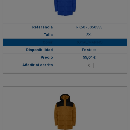
PK5075050555
2XL
ROYAL/MARINO
En stock
55,01 €