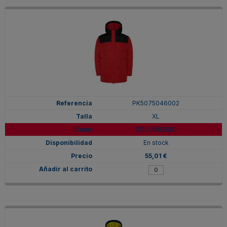
PK5075046002
XL
ROJO/NEGRO
En stock
55,01 €