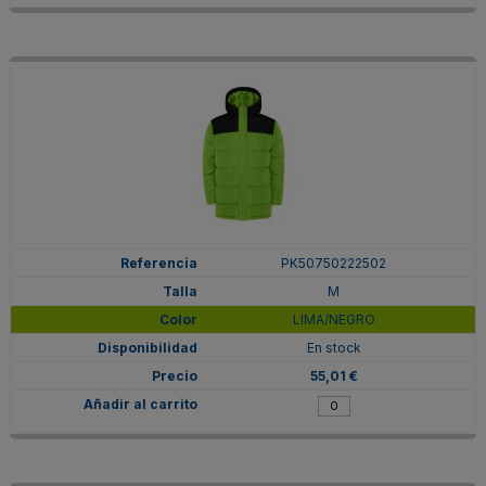
PK50750222502
M
LIMA/NEGRO
En stock
55,01 €