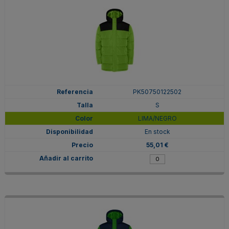
PK50750122502
S
LIMA/NEGRO
En stock
55,01 €