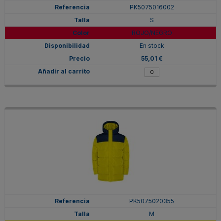
PK5075016002
S
ROJO/NEGRO
En stock
55,01 €
PK5075020355
M