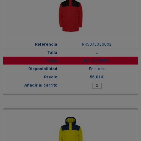
PK5075036002
L
ROJO/NEGRO
En stock
55,01 €