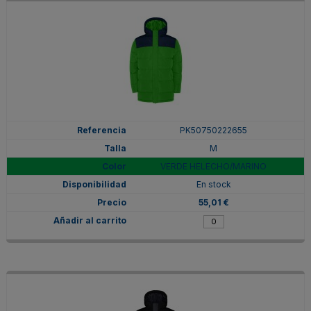
PK50750222655
M
VERDE HELECHO/MARINO
En stock
55,01 €