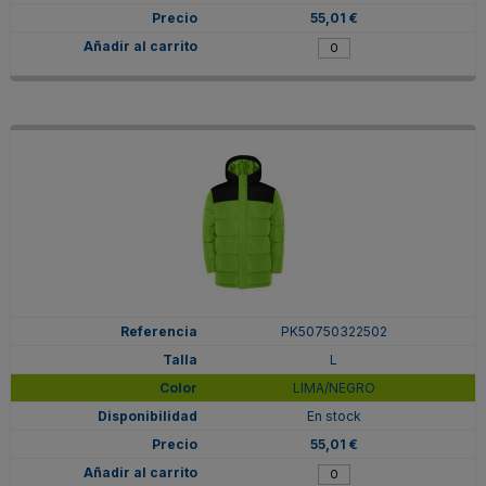
55,01 €
PK50750322502
L
LIMA/NEGRO
En stock
55,01 €