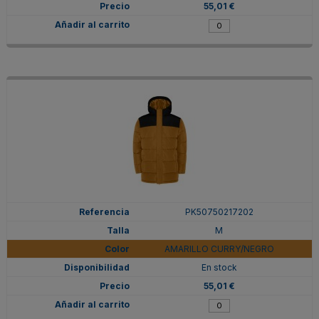
55,01 €
PK50750217202
M
AMARILLO CURRY/NEGRO
En stock
55,01 €