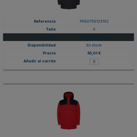
PK50750123102
S
EBANO/NEGRO
En stock
55,01 €