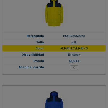
PK5075050355
2XL
AMARILLO/MARINO
En stock
55,01 €