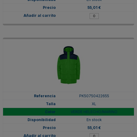
55,01 €
PK50750422655
XL
VERDE HELECHO/MARINO
En stock
55,01 €