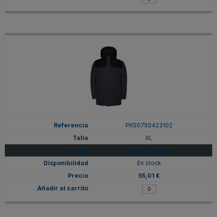
PK50750423102
XL
EBANO/NEGRO
En stock
55,01 €