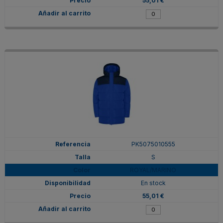
55,01 €
PK5075010555
S
ROYAL/MARINO
En stock
55,01 €