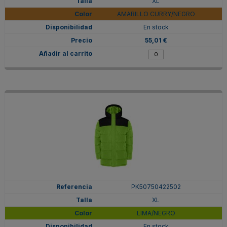
XL
AMARILLO CURRY/NEGRO
En stock
55,01 €
PK50750422502
XL
LIMA/NEGRO
En stock