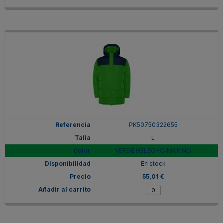
PK50750322655
L
VERDE HELECHO/MARINO
En stock
55,01 €