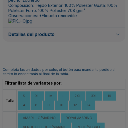
pecho izquierdo.
Composición: Tejido Exterior: 100% Poliéster Guata: 100%
Poliéster Forro: 100% Poliéster 708 g/m²
Observaciones: *Etiqueta removible
Detalles del producto
Completa las unidades por color, el botón para mandar tu pedido al
carrito lo encontrarás al final de la tabla.
Filtrar lista de variantes por:
S
XL
M
L
2XL
3XL
16
Talla:
4
6
8
10
12
14
AMARILLO/MARINO
ROYAL/MARINO
VERDE HELECHO/MARINO
ROJO/NEGRO