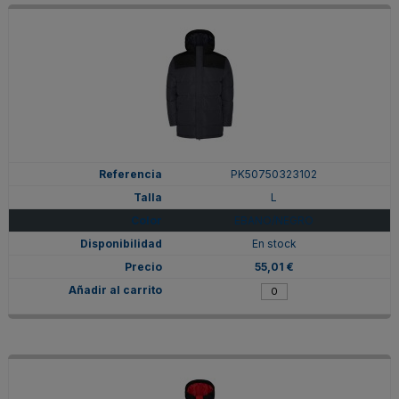
PK50750323102
L
EBANO/NEGRO
En stock
55,01 €