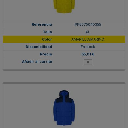
PK5075040355
XL
AMARILLO/MARINO
En stock
55,01 €