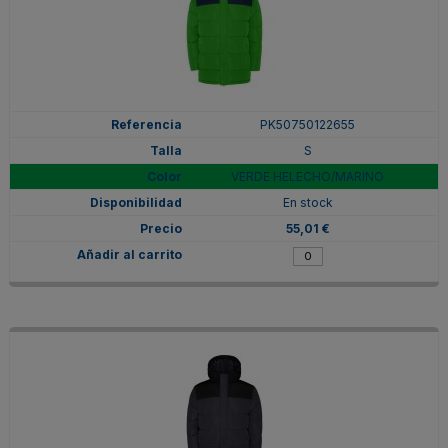
PK50750122655
S
VERDE HELECHO/MARINO
En stock
55,01 €