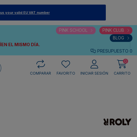
 us your valid EU VAT number
PINK SCHOOL
PINK CLUB
BLOG
VÍEN
EL MISMO DÍA.
PRESUPUESTO
0
0
COMPARAR
FAVORITO
INICIAR SESIÓN
CARRITO