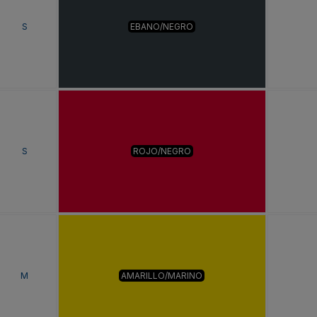
S
EBANO/NEGRO
S
ROJO/NEGRO
M
AMARILLO/MARINO