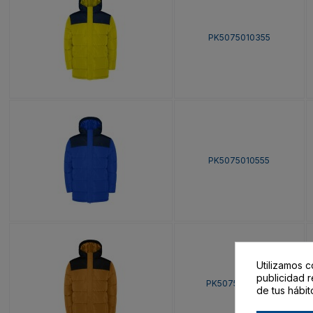
PK5075010355
PK5075010555
Utilizamos c
publicidad r
PK50750117202
de tus hábit