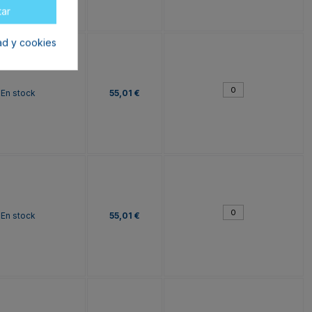
tar
dad y cookies
En stock
55,01 €
En stock
55,01 €