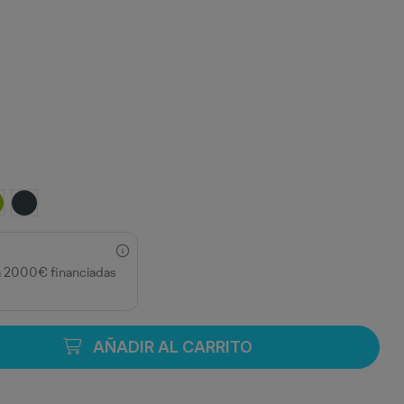
MARINO
O
LLO CURRY/NEGRO
IMA/NEGRO
EBANO/NEGRO
a 2000€ financiadas
AÑADIR AL CARRITO