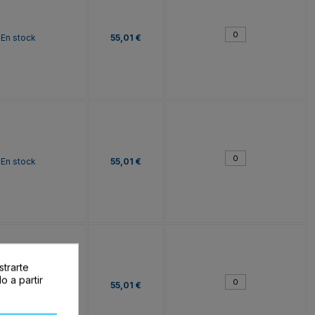
En stock
55,01 €
En stock
55,01 €
strarte
o a partir
En stock
55,01 €