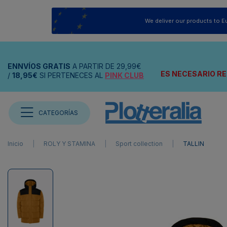
We deliver our products to E
ENNVÍOS
GRATIS
A PARTIR DE
29,99€
ES NECESARIO RE
/
18,95€
SI PERTENECES AL
PINK CLUB
CATEGORÍAS
Inicio
ROLY Y STAMINA
Sport collection
TALLIN