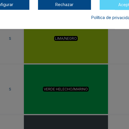
figurar
Rechazar
Acep
Política de privaci
S
LIMA/NEGRO
S
VERDE HELECHO/MARINO