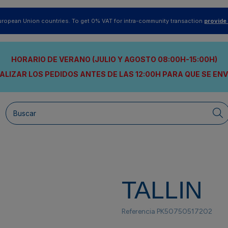
uropean Union countries. To get 0% VAT for intra-community transaction
provide
HORARIO DE VERANO (JULIO Y AGOSTO 08:00H-15:00H)
ALIZAR LOS PEDIDOS ANTES DE LAS 12:00H
PARA QUE SE EN
TALLIN
Referencia
PK50750517202