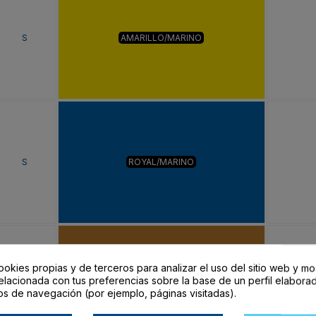
S
AMARILLO/MARINO
S
ROYAL/MARINO
ookies propias y de terceros para analizar el uso del sitio web y mo
elacionada con tus preferencias sobre la base de un perfil elaborad
S
AMARILLO CURRY/NEGRO
os de navegación (por ejemplo, páginas visitadas).