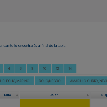
arrito lo encontrarás al final de la tabla.
4
6
8
10
12
14
 HELECHO/MARINO
ROJO/NEGRO
AMARILLO CURRY/NEG
Talla
Color
Dis