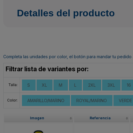
Detalles del producto
Completa las unidades por color, el botón para mandar tu pedido al c
Filtrar lista de variantes por:
Talla:
S
XL
M
L
2XL
3XL
16
Color:
AMARILLO/MARINO
ROYAL/MARINO
VERDE
Imagen
Referencia