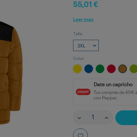
55,01 €
Leer más
Talla
Color
AMARILLO/MARINO
ROYAL/MARINO
VERDE HELECHO/
ROJO/NEGR
AMARI
L
Date un capricho
Tus compras de 60€ 
con Pepper.