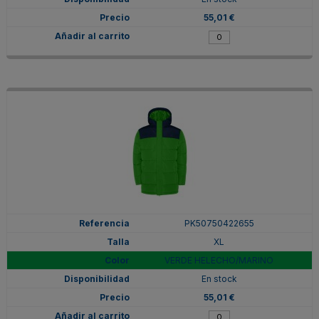
55,01 €
PK50750422655
XL
VERDE HELECHO/MARINO
En stock
55,01 €