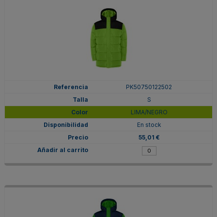
PK50750122502
S
LIMA/NEGRO
En stock
55,01 €