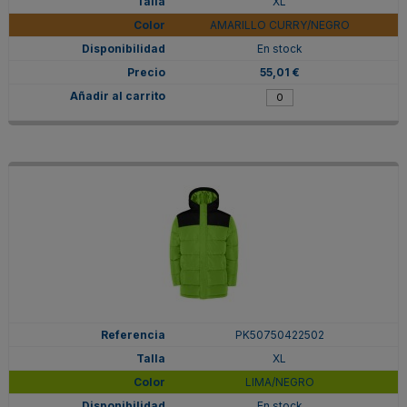
XL
AMARILLO CURRY/NEGRO
En stock
55,01 €
PK50750422502
XL
LIMA/NEGRO
En stock