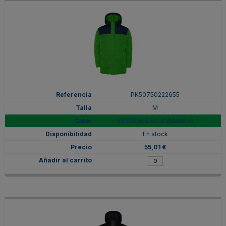
PK50750222655
M
VERDE HELECHO/MARINO
En stock
55,01 €