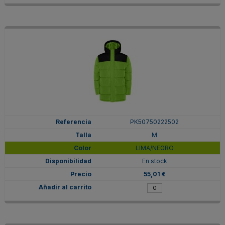
PK50750222502
M
LIMA/NEGRO
En stock
55,01 €