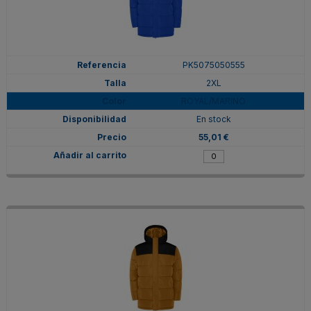
PK5075050555
2XL
ROYAL/MARINO
En stock
55,01 €