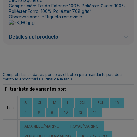
pecho izquierdo.
Composición: Tejido Exterior: 100% Poliéster Guata: 100%
Poliéster Forro: 100% Poliéster 708 g/m²
Observaciones: *Etiqueta removible
Detalles del producto
Completa las unidades por color, el botón para mandar tu pedido al
carrito lo encontrarás al final de la tabla.
Filtrar lista de variantes por:
S
XL
M
L
2XL
3XL
16
Talla:
4
6
8
10
12
14
AMARILLO/MARINO
ROYAL/MARINO
VERDE HELECHO/MARINO
ROJO/NEGRO