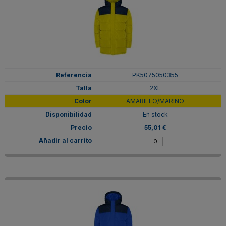
PK5075050355
2XL
AMARILLO/MARINO
En stock
55,01 €