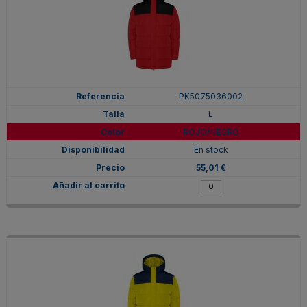
PK5075036002
L
ROJO/NEGRO
En stock
55,01 €