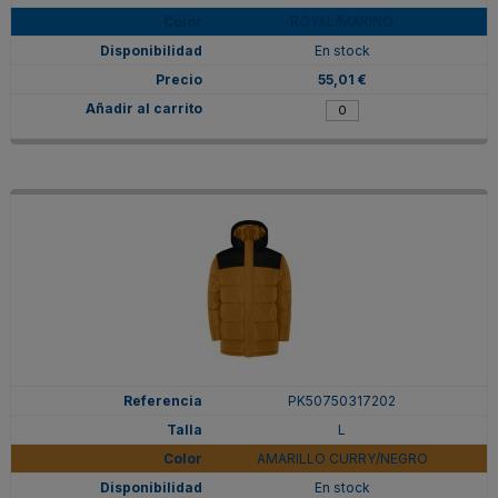
ROYAL/MARINO
En stock
55,01 €
PK50750317202
L
AMARILLO CURRY/NEGRO
En stock