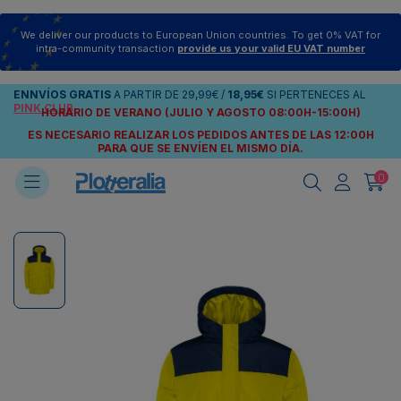
We deliver our products to European Union countries. To get 0% VAT for
intra-community transaction
provide us your valid EU VAT number
ENNVÍOS
GRATIS
A PARTIR DE
29,99€
/
18,95€
SI PERTENECES AL
PINK CLUB
HORARIO DE VERANO (JULIO Y AGOSTO 08:00H-15:00H)
ES NECESARIO REALIZAR LOS PEDIDOS ANTES DE LAS 12:00H
PARA QUE SE ENVÍEN
EL MISMO DÍA.
0