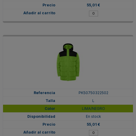
55,01 €
PK50750322502
L
LIMA/NEGRO
En stock
55,01 €