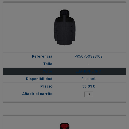
PK50750323102
L
EBANO/NEGRO
En stock
55,01 €