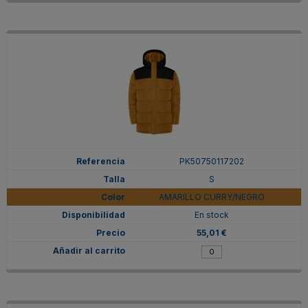
PK50750117202
S
AMARILLO CURRY/NEGRO
En stock
55,01 €