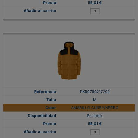
55,01 €
PK50750217202
M
AMARILLO CURRY/NEGRO
En stock
55,01 €