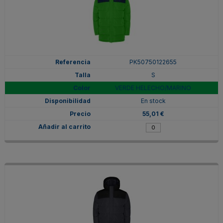
PK50750122655
S
VERDE HELECHO/MARINO
En stock
55,01 €