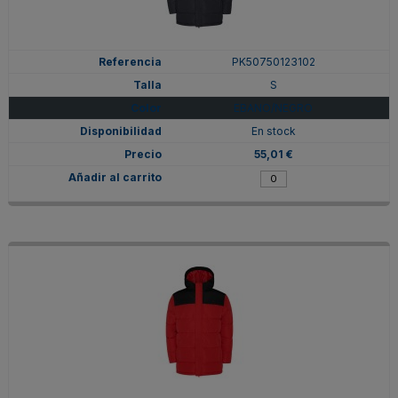
PK50750123102
S
EBANO/NEGRO
En stock
55,01 €