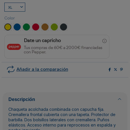
Color
AMARILLO/MARINO
ROYAL/MARINO
VERDE HELECHO/MARINO
ROJO/NEGRO
AMARILLO CURRY/NEGRO
LIMA/NEGRO
EBANO/NEGRO
Date un capricho
Tus compras de 60€ a 2000€ financiadas
con Pepper.
Añadir a la comparación
Descripción
Chaqueta acolchada combinada con capucha fija.
Cremallera frontal cubierta con una tapeta. Protector de
barbilla. Dos bolsillos laterales con cremallera. Puños
elásticos. Acceso interno para reprocesos en espalda y