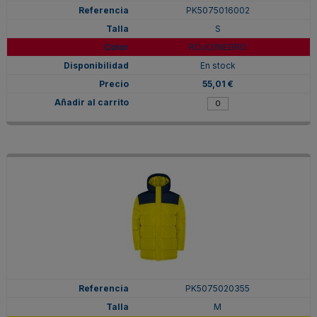
PK5075016002
S
ROJO/NEGRO
En stock
55,01 €
PK5075020355
M