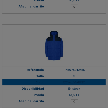
55,01 €
PK5075010555
S
ROYAL/MARINO
En stock
55,01 €