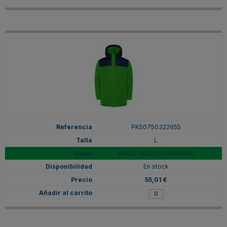
PK50750322655
L
VERDE HELECHO/MARINO
En stock
55,01 €