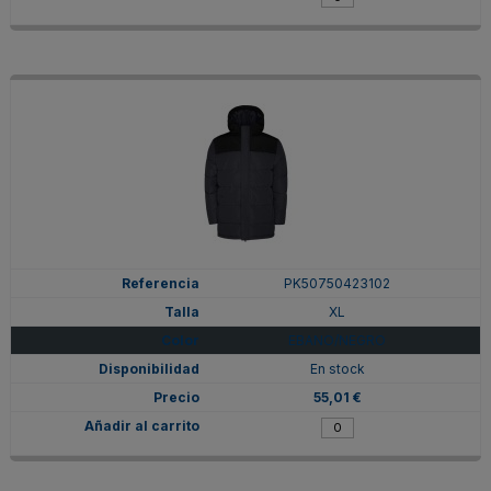
PK50750423102
XL
EBANO/NEGRO
En stock
55,01 €