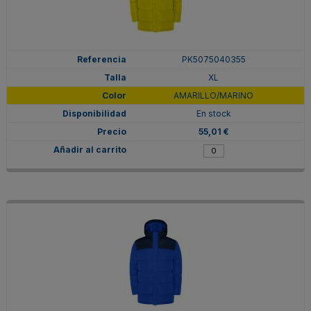
PK5075040355
XL
AMARILLO/MARINO
En stock
55,01 €