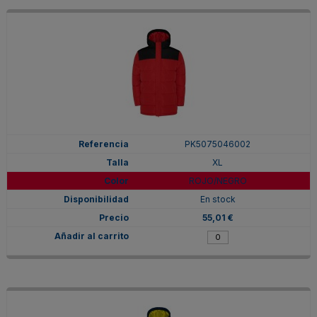
PK5075046002
XL
ROJO/NEGRO
En stock
55,01 €