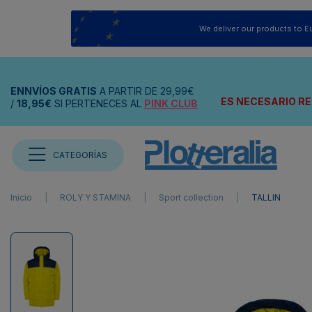
We deliver our products to E
ENNVÍOS
GRATIS
A PARTIR DE
29,99€
ES NECESARIO RE
/
18,95€
SI PERTENECES AL
PINK CLUB
CATEGORÍAS
Inicio
ROLY Y STAMINA
Sport collection
TALLIN