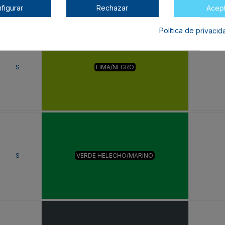
figurar
Rechazar
Acep
Política de privaci
S
LIMA/NEGRO
S
VERDE HELECHO/MARINO