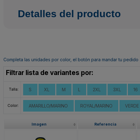
Detalles del producto
Completa las unidades por color, el botón para mandar tu pedido al c
Filtrar lista de variantes por:
Talla:
S
XL
M
L
2XL
3XL
16
Color:
AMARILLO/MARINO
ROYAL/MARINO
VERDE
Imagen
Referencia