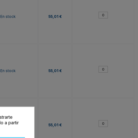
En stock
55,01 €
En stock
55,01 €
strarte
o a partir
En stock
55,01 €