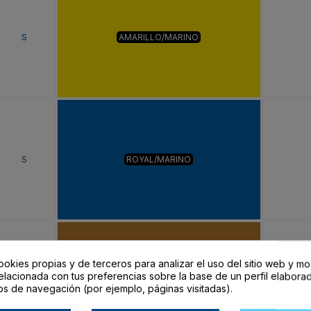
S
AMARILLO/MARINO
S
ROYAL/MARINO
ookies propias y de terceros para analizar el uso del sitio web y mo
elacionada con tus preferencias sobre la base de un perfil elaborad
S
AMARILLO CURRY/NEGRO
os de navegación (por ejemplo, páginas visitadas).