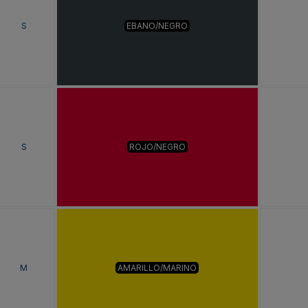
S
EBANO/NEGRO
S
ROJO/NEGRO
M
AMARILLO/MARINO