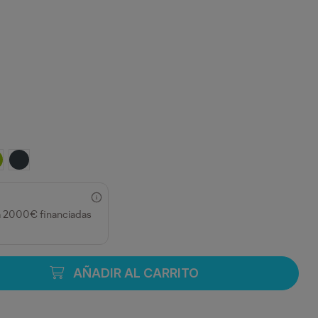
MARINO
O
LLO CURRY/NEGRO
IMA/NEGRO
EBANO/NEGRO
a 2000€ financiadas
AÑADIR AL CARRITO