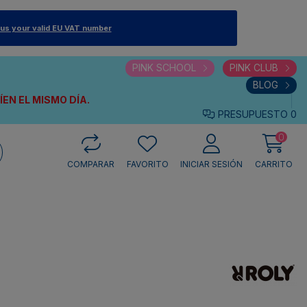
 us your valid EU VAT number
PINK SCHOOL
PINK CLUB
BLOG
VÍEN
EL MISMO DÍA.
PRESUPUESTO
0
0
COMPARAR
FAVORITO
INICIAR SESIÓN
CARRITO