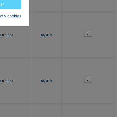
tar
dad y cookies
En stock
55,01 €
En stock
55,01 €