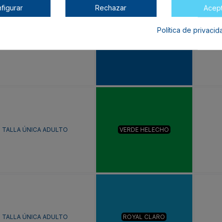
figurar
Rechazar
Acep
Política de privaci
TALLA ÚNICA ADULTO
ROYAL
TALLA ÚNICA ADULTO
VERDE HELECHO
TALLA ÚNICA ADULTO
ROYAL CLARO