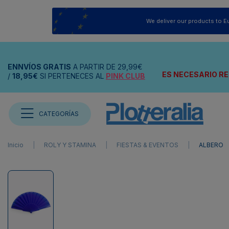
We deliver our products to E
ENNVÍOS
GRATIS
A PARTIR DE
29,99€
ES NECESARIO RE
/
18,95€
SI PERTENECES AL
PINK CLUB
CATEGORÍAS
Inicio
ROLY Y STAMINA
FIESTAS & EVENTOS
ALBERO