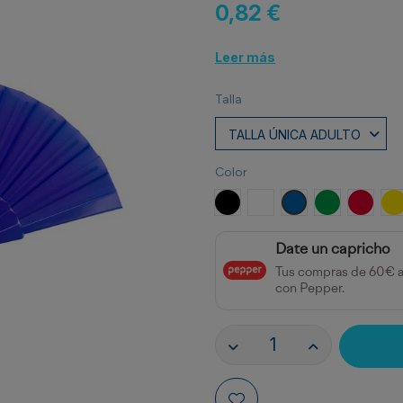
0,82 €
Leer más
Talla
Color
NEGRO
BLANCO
ROYAL
VERDE HEL
ROJO
A
Date un capricho
Tus compras de 60€ 
con Pepper.