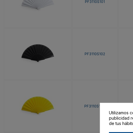
PF3110S101
PF3110S102
PF3110S103
Utilizamos c
publicidad r
de tus hábit