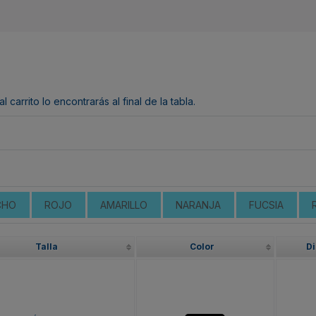
arrito lo encontrarás al final de la tabla.
CHO
ROJO
AMARILLO
NARANJA
FUCSIA
Talla
Color
Di