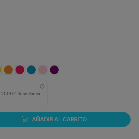
ECHO
MARILLO
NARANJA
FUCSIA
ROYAL CLARO
ROSA CLARO
PURPURA
a 2000€ financiadas
AÑADIR AL CARRITO