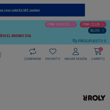
 us your valid EU VAT number
PINK SCHOOL
PINK CLUB
BLOG
VÍEN
EL MISMO DÍA.
PRESUPUESTO
0
0
COMPARAR
FAVORITO
INICIAR SESIÓN
CARRITO