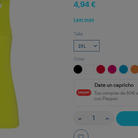
4,94 €
Leer más
Talla
Color
NEGRO
BLANCO
ROJO
ROSETON
TURQU
N
Date un capricho
Tus compras de 60€ 
con Pepper.