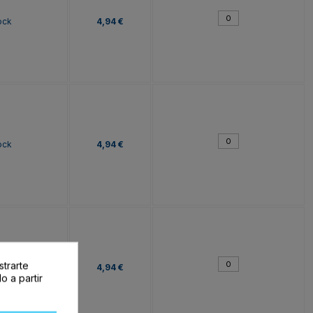
ock
4,94 €
ock
4,94 €
strarte
ock
4,94 €
o a partir