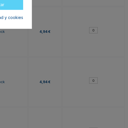
tar
dad y cookies
ock
4,94 €
ock
4,94 €