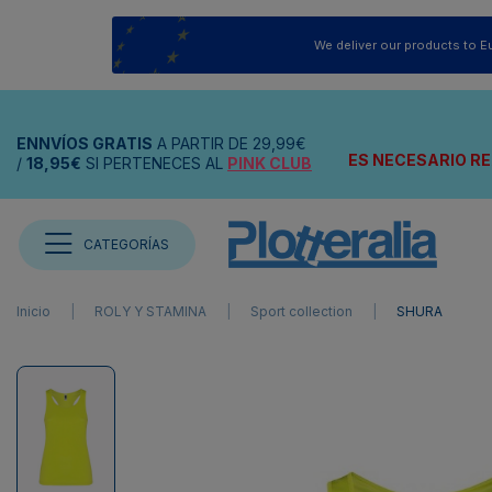
We deliver our products to E
ENNVÍOS
GRATIS
A PARTIR DE
29,99€
ES NECESARIO RE
/
18,95€
SI PERTENECES AL
PINK CLUB
CATEGORÍAS
Inicio
ROLY Y STAMINA
Sport collection
SHURA