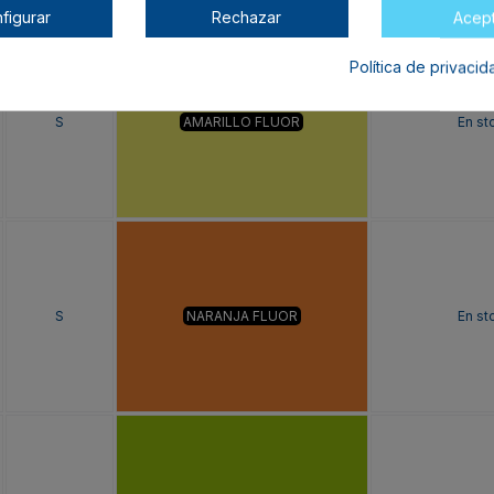
figurar
Rechazar
Acep
Política de privaci
S
AMARILLO FLUOR
En st
S
NARANJA FLUOR
En st