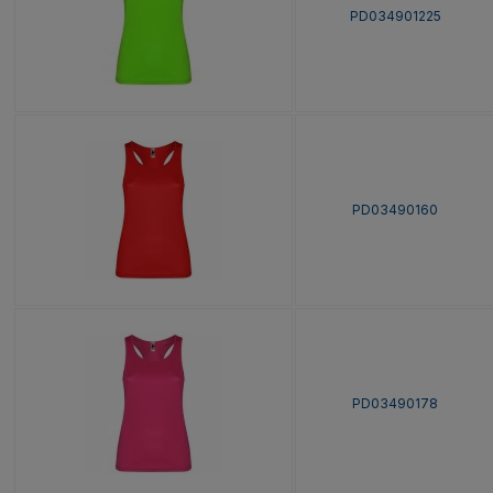
PD034901225
PD03490160
PD03490178