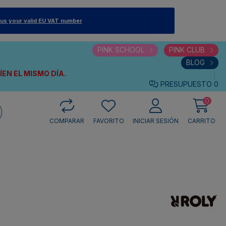
 us your valid EU VAT number
PINK SCHOOL
PINK CLUB
BLOG
VÍEN
EL MISMO DÍA.
PRESUPUESTO
0
0
COMPARAR
FAVORITO
INICIAR SESIÓN
CARRITO