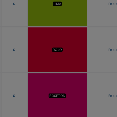
S
LIMA
En st
S
ROJO
En st
S
ROSETON
En st