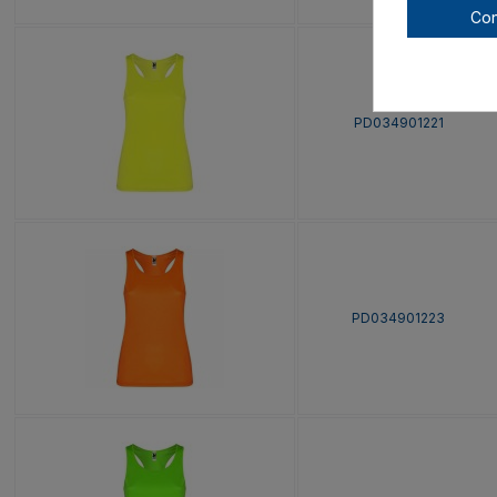
Con
PD034901221
PD034901223