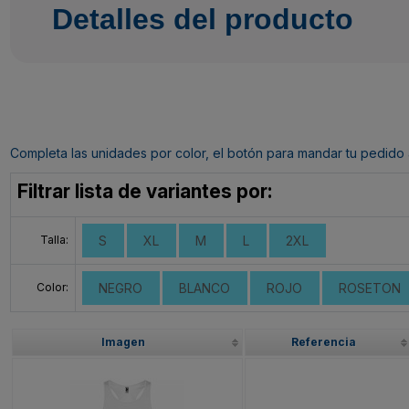
Detalles del producto
Completa las unidades por color, el botón para mandar tu pedido al c
Filtrar lista de variantes por:
Talla:
S
XL
M
L
2XL
Color:
NEGRO
BLANCO
ROJO
ROSETON
Imagen
Referencia