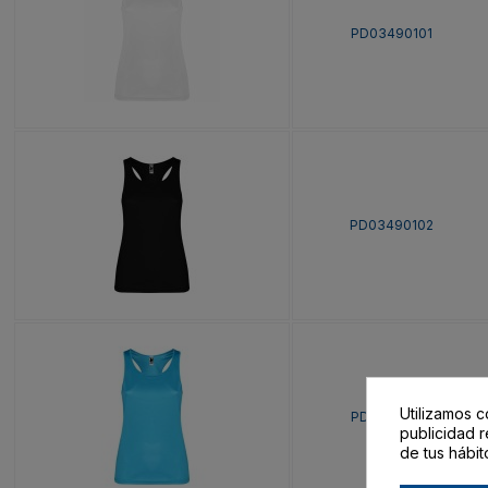
PD03490101
PD03490102
Utilizamos c
PD03490112
publicidad r
de tus hábit