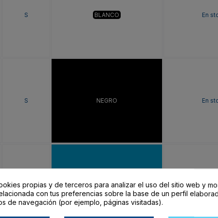
S
BLANCO
En st
S
NEGRO
En st
ookies propias y de terceros para analizar el uso del sitio web y mo
S
TURQUESA
En st
elacionada con tus preferencias sobre la base de un perfil elaborad
os de navegación (por ejemplo, páginas visitadas).