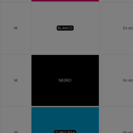
M
BLANCO
En st
M
NEGRO
En st
M
TURQUESA
En st