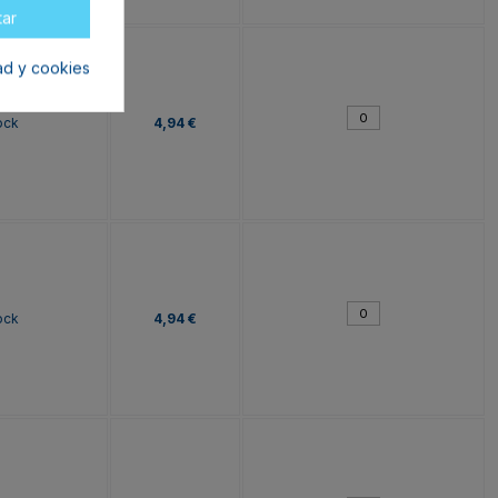
tar
dad y cookies
ock
4,94 €
ock
4,94 €