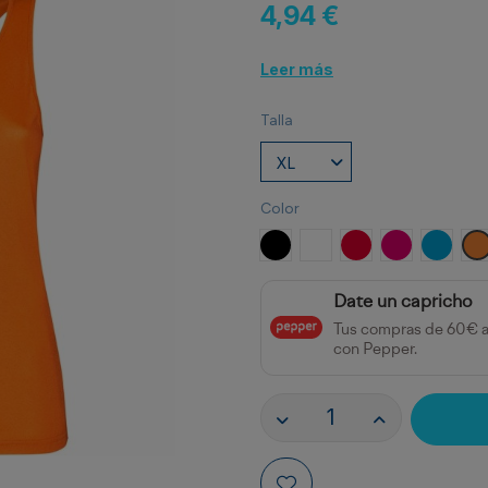
4,94 €
Leer más
Talla
Color
NEGRO
BLANCO
ROJO
ROSETON
TURQU
N
Date un capricho
Tus compras de 60€ 
con Pepper.