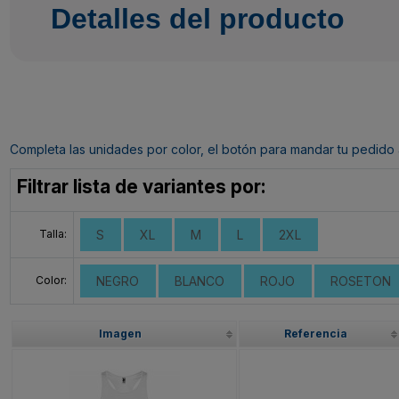
Detalles del producto
Completa las unidades por color, el botón para mandar tu pedido al c
Filtrar lista de variantes por:
Talla:
S
XL
M
L
2XL
Color:
NEGRO
BLANCO
ROJO
ROSETON
Imagen
Referencia