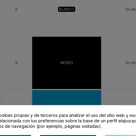
S
BLANCO
En st
S
NEGRO
En st
ookies propias y de terceros para analizar el uso del sitio web y mo
S
TURQUESA
En st
elacionada con tus preferencias sobre la base de un perfil elaborad
os de navegación (por ejemplo, páginas visitadas).