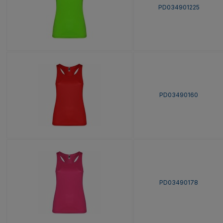
PD034901225
PD03490160
PD03490178