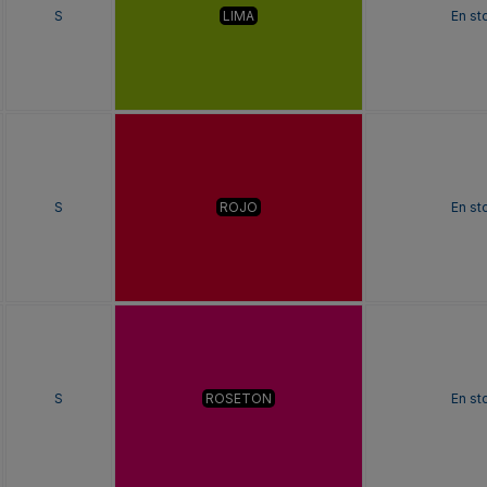
S
LIMA
En st
S
ROJO
En st
S
ROSETON
En st