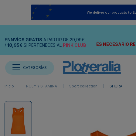
We deliver our products to E
ENNVÍOS
GRATIS
A PARTIR DE
29,99€
ES NECESARIO RE
/
18,95€
SI PERTENECES AL
PINK CLUB
CATEGORÍAS
Inicio
ROLY Y STAMINA
Sport collection
SHURA