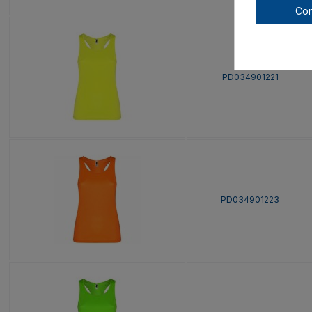
Con
PD034901221
PD034901223