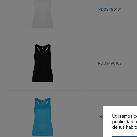
PD03490101
PD03490102
Utilizamos c
PD03490112
publicidad r
de tus hábit