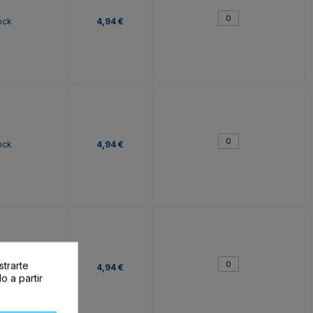
ock
4,94 €
ock
4,94 €
strarte
ock
4,94 €
o a partir