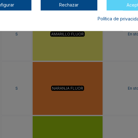
figurar
Rechazar
Acep
Política de privaci
S
AMARILLO FLUOR
En st
S
NARANJA FLUOR
En st