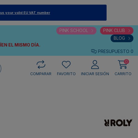
 us your valid EU VAT number
PINK SCHOOL
PINK CLUB
BLOG
VÍEN
EL MISMO DÍA.
PRESUPUESTO
0
0
COMPARAR
FAVORITO
INICIAR SESIÓN
CARRITO