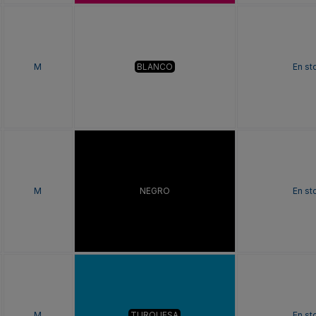
M
BLANCO
En st
M
NEGRO
En st
M
TURQUESA
En st