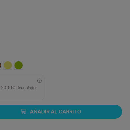
ESA
ARANJA FLUOR
AMARILLO FLUOR
LIMA
a 2000€ financiadas
AÑADIR AL CARRITO