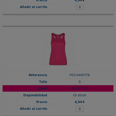
4,94 €
PD03490178
S
ROSETON
En stock
4,94 €