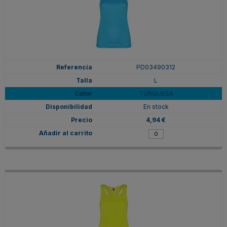
PD03490312
L
TURQUESA
En stock
4,94 €