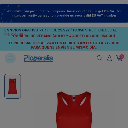
We deliver our products to European Union countries. To get 0% VAT for
intra-community transaction
provide us your valid EU VAT number
ENNVÍOS
GRATIS
A PARTIR DE
29,99€
/
18,95€
SI PERTENECES AL
PINK CLUB
HORARIO DE VERANO (JULIO Y AGOSTO 08:00H-15:00H)
ES NECESARIO REALIZAR LOS PEDIDOS ANTES DE LAS 12:00H
PARA QUE SE ENVÍEN
EL MISMO DÍA.
0