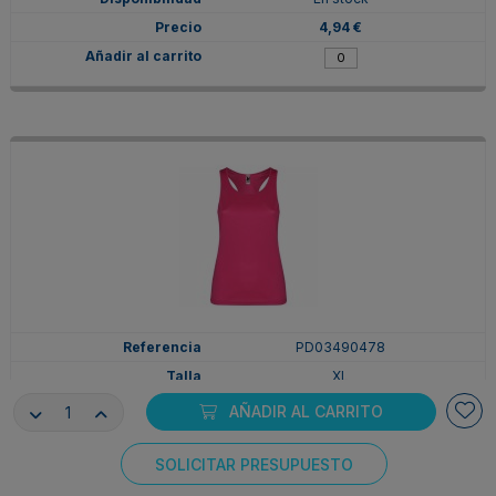
4,94 €
PD03490478
XL
ROSETON
AÑADIR AL CARRITO
En stock
4,94 €
SOLICITAR PRESUPUESTO
Consentimiento de cookies