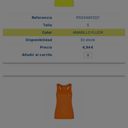
PD034901221
S
AMARILLO FLUOR
En stock
4,94 €