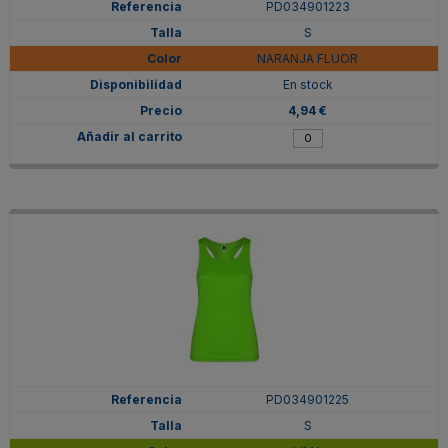
PD034901223
S
NARANJA FLUOR
En stock
4,94 €
PD034901225
S