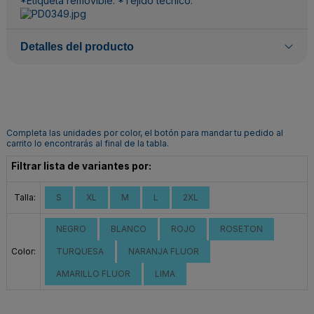
*Etiqueta removible. *Tejido técnico.
Detalles del producto
Completa las unidades por color, el botón para mandar tu pedido al
carrito lo encontrarás al final de la tabla.
Filtrar lista de variantes por:
Talla:
S
XL
M
L
2XL
NEGRO
BLANCO
ROJO
ROSETON
Color:
TURQUESA
NARANJA FLUOR
AMARILLO FLUOR
LIMA