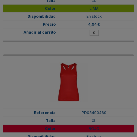
XL
LIMA
En stock
4,94 €
PD03490460
XL
ROJO
En stock