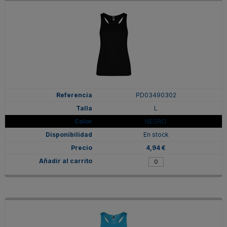
PD03490302
L
NEGRO
En stock
4,94 €