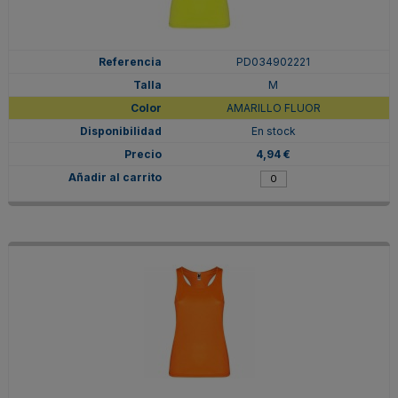
PD034902221
M
AMARILLO FLUOR
En stock
4,94 €