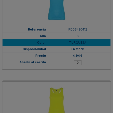
PD03490112
S
TURQUESA
En stock
4,94 €