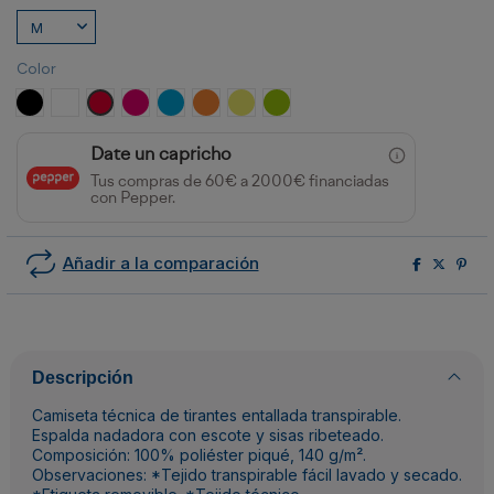
Color
NEGRO
BLANCO
ROJO
ROSETON
TURQUESA
NARANJA FLUOR
AMARILLO FLUOR
LIMA
Date un capricho
Tus compras de 60€ a 2000€ financiadas
con Pepper.
Añadir a la comparación
Descripción
Camiseta técnica de tirantes entallada transpirable.
Espalda nadadora con escote y sisas ribeteado.
Composición: 100% poliéster piqué, 140 g/m².
Observaciones: *Tejido transpirable fácil lavado y secado.