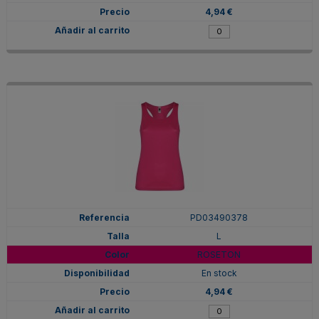
4,94 €
PD03490378
L
ROSETON
En stock
4,94 €