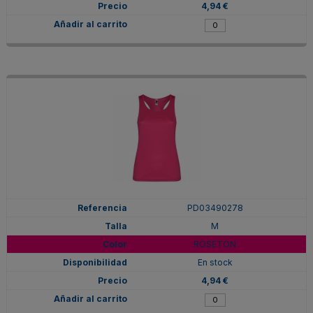
4,94 €
PD03490278
M
ROSETON
En stock
4,94 €