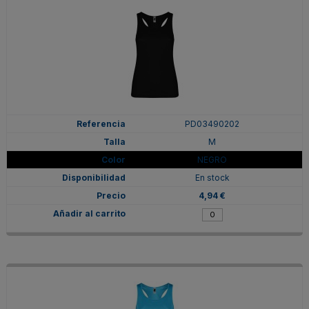
PD03490202
M
NEGRO
En stock
4,94 €