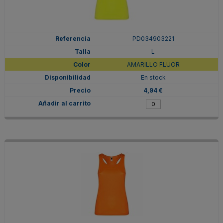
PD034903221
L
AMARILLO FLUOR
En stock
4,94 €