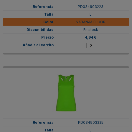
PD034903223
L
NARANJA FLUOR
En stock
4,94 €
PD034903225
L