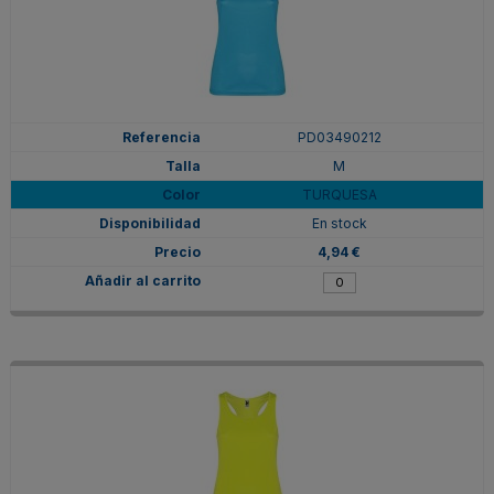
PD03490212
M
TURQUESA
En stock
4,94 €