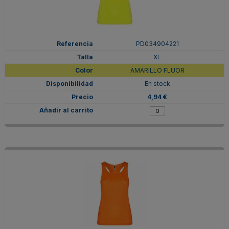
PD034904221
XL
AMARILLO FLUOR
En stock
4,94 €