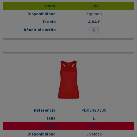
LIMA
Agotado
4,94 €
PD03490360
L
ROJO
En stock