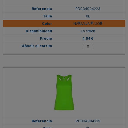
PD034904223
XL
NARANJA FLUOR
En stock
4,94 €
PD034904225