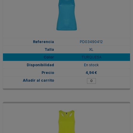
PD03490412
XL
TURQUESA
En stock
4,94 €