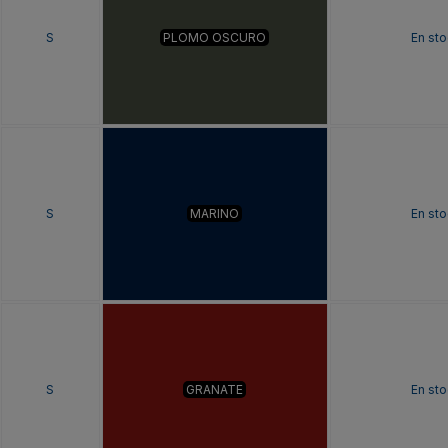
S
PLOMO OSCURO
En sto
S
MARINO
En sto
S
GRANATE
En sto