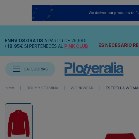
We deliver our products to E
ENNVÍOS
GRATIS
A PARTIR DE
29,99€
ES NECESARIO RE
/
18,95€
SI PERTENECES AL
PINK CLUB
CATEGORÍAS
Inicio
ROLY Y STAMINA
WORKWEAR
ESTRELLA WOMAN