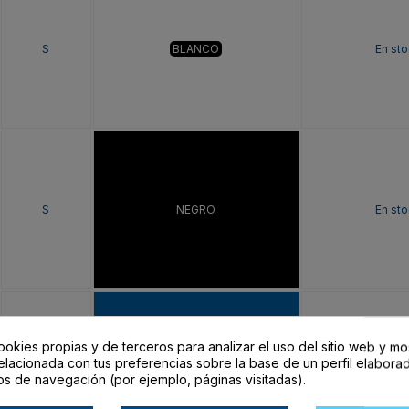
S
BLANCO
En sto
S
NEGRO
En sto
ookies propias y de terceros para analizar el uso del sitio web y mo
elacionada con tus preferencias sobre la base de un perfil elaborad
S
ROYAL
En sto
os de navegación (por ejemplo, páginas visitadas).