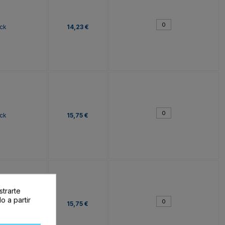
ck
14,23 €
ck
15,75 €
strarte
o a partir
ck
15,75 €