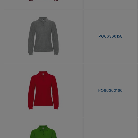
PO66360158
PO66360160