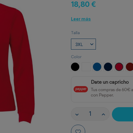
18,80 €
Leer más
Talla
Color
NEGRO
BLANCO
ROYAL
MARINO
ROJO
G
Date un capricho
Tus compras de 60€ 
con Pepper.