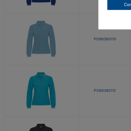
Con
PO66360110
PO66360112