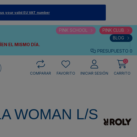
 us your valid EU VAT number
PINK SCHOOL
PINK CLUB
BLOG
VÍEN
EL MISMO DÍA.
PRESUPUESTO
0
0
COMPARAR
FAVORITO
INICIAR SESIÓN
CARRITO
A WOMAN L/S