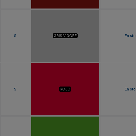
S
GRIS VIGORE
En sto
S
ROJO
En sto