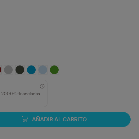
RANATE
GRIS VIGORE
PLOMO OSCURO
TURQUESA
CELESTE
VERDE GRASS
a 2000€ financiadas
AÑADIR AL CARRITO