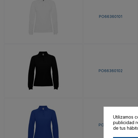
PO66360101
PO66360102
Utilizamos c
publicidad r
PO66360105
de tus hábit