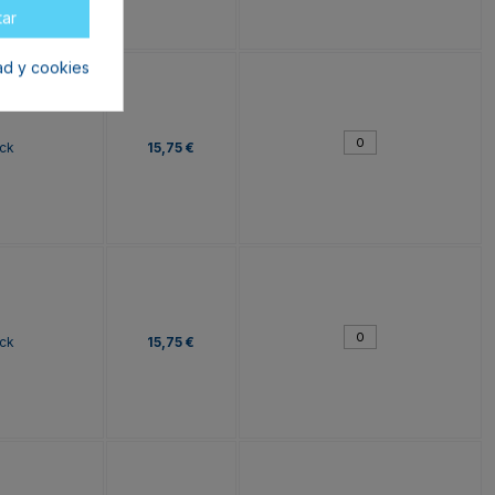
tar
dad y cookies
ck
15,75 €
ck
15,75 €