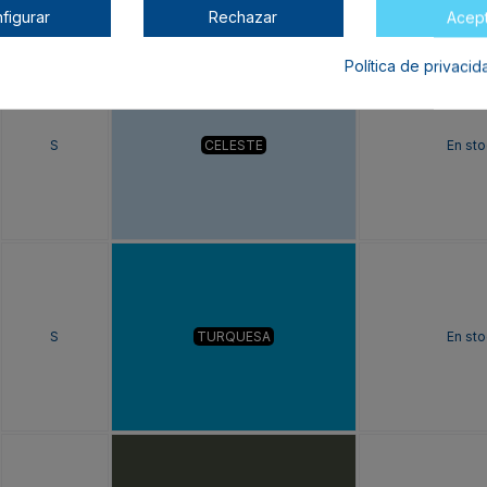
figurar
Rechazar
Acep
Política de privaci
S
CELESTE
En sto
S
TURQUESA
En sto