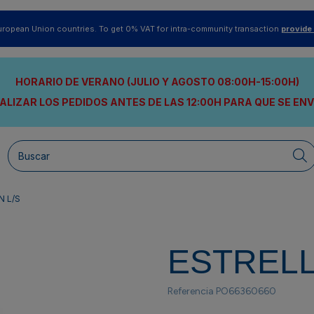
uropean Union countries. To get 0% VAT for intra-community transaction
provide
HORARIO DE VERANO (JULIO Y AGOSTO 08:00H-15:00H)
ALIZAR LOS PEDIDOS ANTES DE LAS 12:00H
PARA QUE SE EN
 L/S
ESTRELL
Referencia
PO66360660