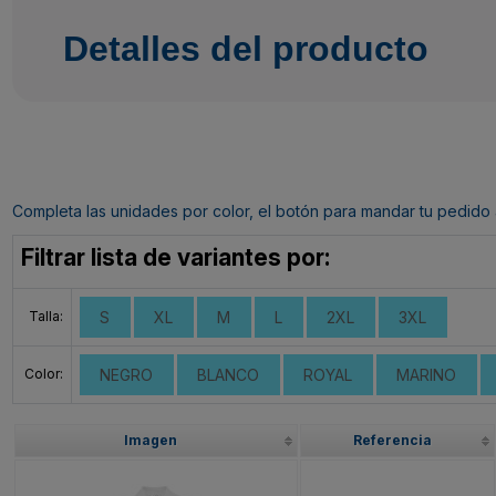
Detalles del producto
Completa las unidades por color, el botón para mandar tu pedido al c
Filtrar lista de variantes por:
Talla:
S
XL
M
L
2XL
3XL
Color:
NEGRO
BLANCO
ROYAL
MARINO
Imagen
Referencia