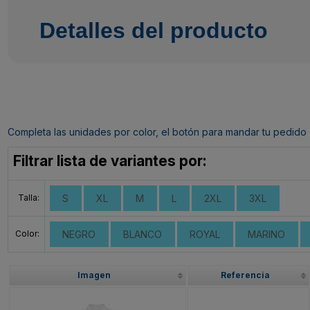
Detalles del producto
Completa las unidades por color, el botón para mandar tu pedido al c
Filtrar lista de variantes por:
Talla:
S
XL
M
L
2XL
3XL
Color:
NEGRO
BLANCO
ROYAL
MARINO
Imagen
Referencia