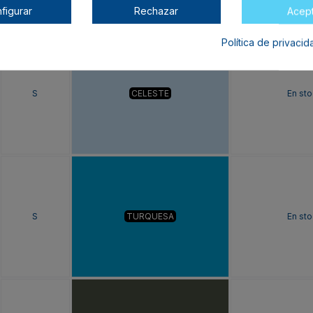
figurar
Rechazar
Acep
Política de privaci
S
CELESTE
En sto
S
TURQUESA
En sto