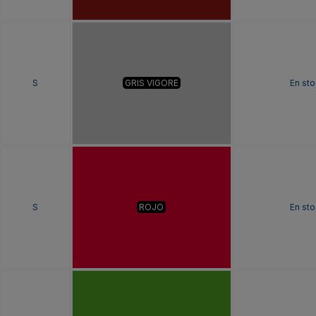
S
GRIS VIGORE
En sto
S
ROJO
En sto