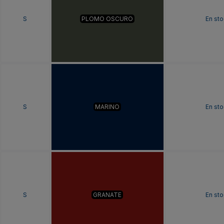
S
PLOMO OSCURO
En sto
S
MARINO
En sto
S
GRANATE
En sto