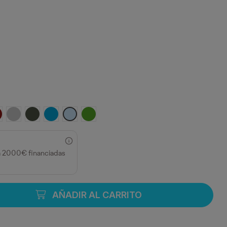
RANATE
GRIS VIGORE
PLOMO OSCURO
TURQUESA
CELESTE
VERDE GRASS
a 2000€ financiadas
AÑADIR AL CARRITO