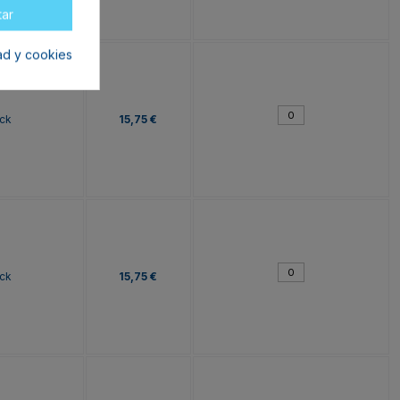
tar
dad y cookies
ck
15,75 €
ck
15,75 €