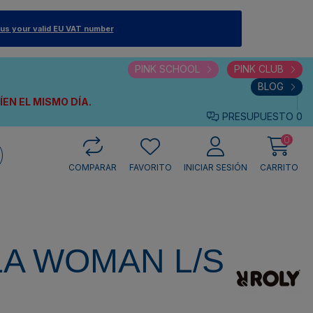
 us your valid EU VAT number
PINK SCHOOL
PINK CLUB
BLOG
VÍEN
EL MISMO DÍA.
PRESUPUESTO
0
0
COMPARAR
FAVORITO
INICIAR SESIÓN
CARRITO
A WOMAN L/S