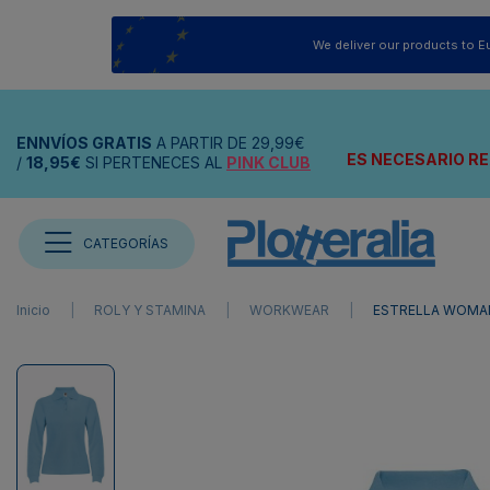
We deliver our products to E
ENNVÍOS
GRATIS
A PARTIR DE
29,99€
ES NECESARIO RE
/
18,95€
SI PERTENECES AL
PINK CLUB
CATEGORÍAS
Inicio
ROLY Y STAMINA
WORKWEAR
ESTRELLA WOMAN