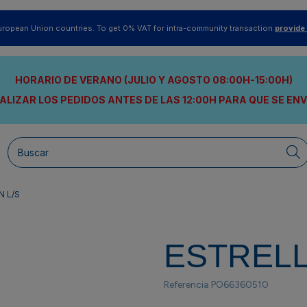
uropean Union countries. To get 0% VAT for intra-community transaction
provide
HORARIO DE VERANO (JULIO Y AGOSTO 08:00H-15:00H)
ALIZAR LOS PEDIDOS ANTES DE LAS 12:00H
PARA QUE SE EN
 L/S
ESTRELL
Referencia
PO66360510