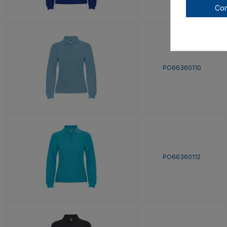
Con
PO66360110
PO66360112