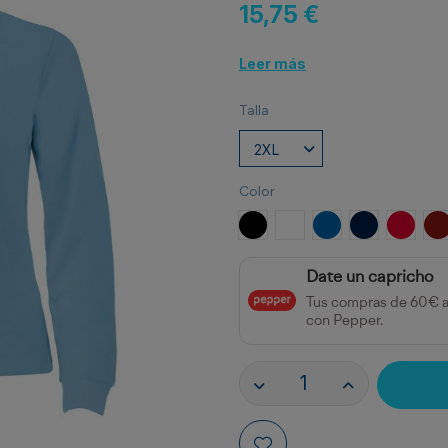
15,75 €
Leer más
Talla
Color
NEGRO
BLANCO
ROYAL
MARINO
ROJO
G
Date un capricho
Tus compras de 60€ 
con Pepper.