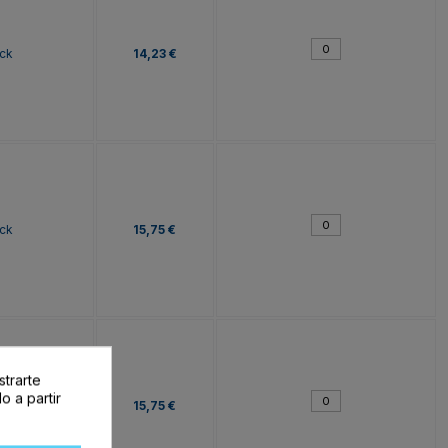
ck
14,23 €
ck
15,75 €
strarte
o a partir
ck
15,75 €