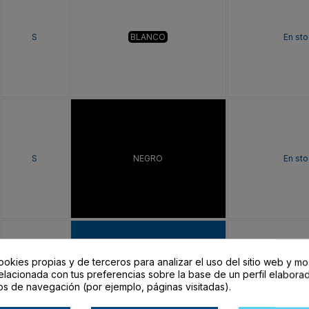
S
BLANCO
En sto
S
NEGRO
En sto
ookies propias y de terceros para analizar el uso del sitio web y mo
elacionada con tus preferencias sobre la base de un perfil elaborad
S
ROYAL
En sto
os de navegación (por ejemplo, páginas visitadas).