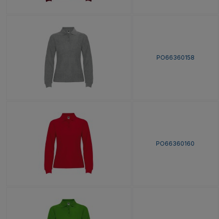
PO66360158
PO66360160