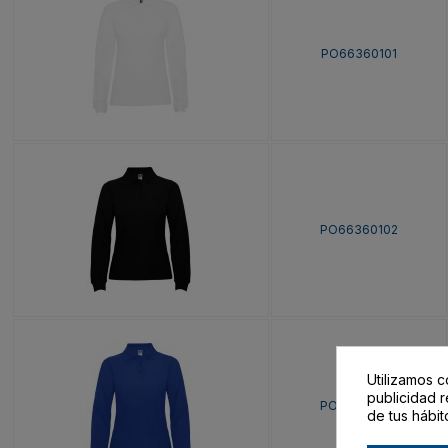
PO66360101
PO66360102
Utilizamos c
publicidad r
PO66360105
de tus hábit