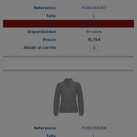
PO66360357
L
GRANATE
En stock
15,75 €
PO66360358
L