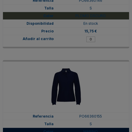
PO66360146
S
PLOMO OSCURO
En stock
15,75 €
PO66360155
S
MARINO