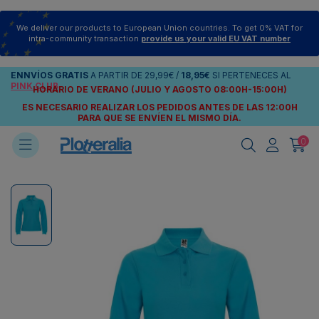
We deliver our products to European Union countries. To get 0% VAT for
intra-community transaction
provide us your valid EU VAT number
ENNVÍOS
GRATIS
A PARTIR DE
29,99€
/
18,95€
SI PERTENECES AL
PINK CLUB
HORARIO DE VERANO (JULIO Y AGOSTO 08:00H-15:00H)
ES NECESARIO REALIZAR LOS PEDIDOS ANTES DE LAS 12:00H
PARA QUE SE ENVÍEN
EL MISMO DÍA.
0