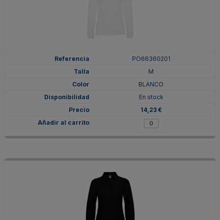
PO66360201
M
BLANCO
En stock
14,23 €