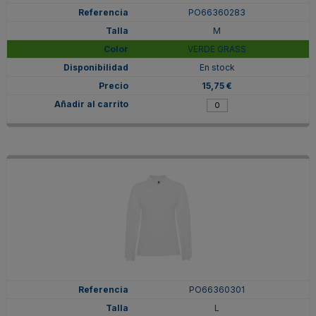
PO66360283
M
VERDE GRASS
En stock
15,75 €
PO66360301
L