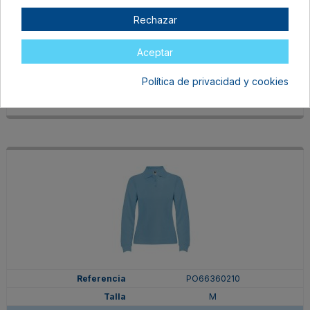
PO66360205
Rechazar
M
ROYAL
Aceptar
En stock
15,75 €
Política de privacidad y cookies
PO66360210
M