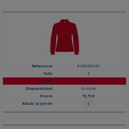
PO66360160
S
ROJO
En stock
15,75 €