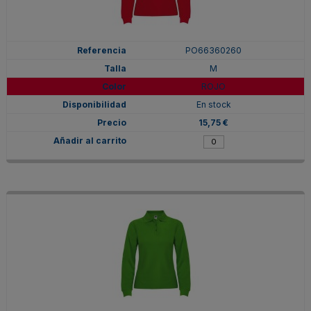
PO66360260
M
ROJO
En stock
15,75 €