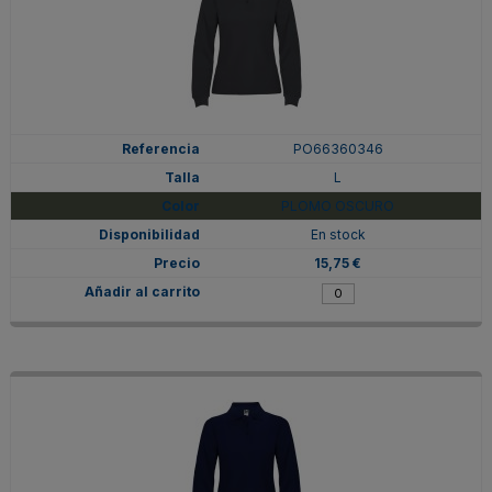
PO66360346
L
PLOMO OSCURO
En stock
15,75 €