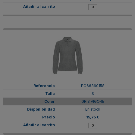
PO66360158
S
GRIS VIGORE
En stock
15,75 €