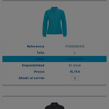
PO66360312
L
TURQUESA
En stock
15,75 €