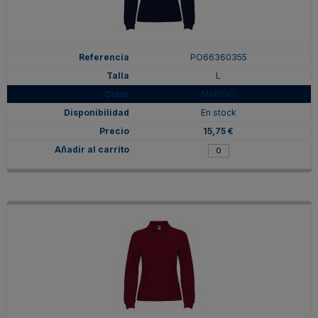
PO66360355
L
MARINO
En stock
15,75 €