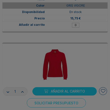
GRIS VIGORE
En stock
15,75 €
PO66360360
AÑADIR AL CARRITO
L
ROJO
SOLICITAR PRESUPUESTO
Consentimiento de cookies
En stock