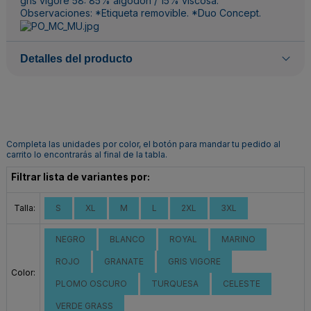
gris vigoré 58: 85% algodón / 15% viscosa.
Observaciones: *Etiqueta removible. *Duo Concept.
Detalles del producto
Completa las unidades por color, el botón para mandar tu pedido al
carrito lo encontrarás al final de la tabla.
Filtrar lista de variantes por:
Talla:
S
XL
M
L
2XL
3XL
NEGRO
BLANCO
ROYAL
MARINO
ROJO
GRANATE
GRIS VIGORE
Color:
PLOMO OSCURO
TURQUESA
CELESTE
VERDE GRASS