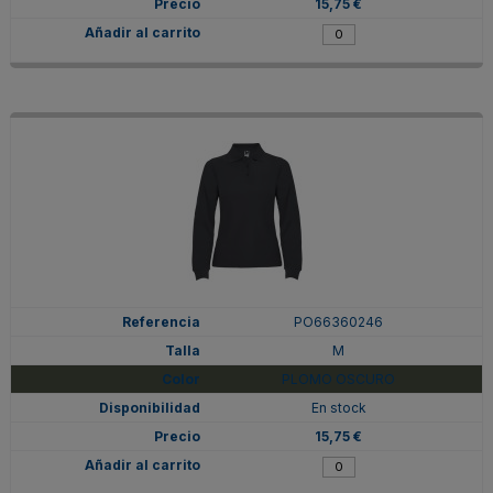
15,75 €
PO66360246
M
PLOMO OSCURO
En stock
15,75 €