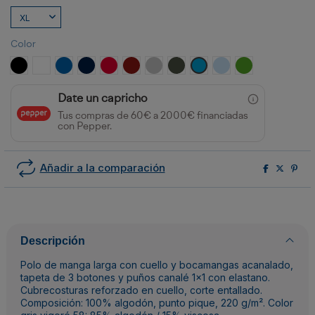
Color
NEGRO
BLANCO
ROYAL
MARINO
ROJO
GRANATE
GRIS VIGORE
PLOMO OSCURO
TURQUESA
CELESTE
VERDE GRASS
Date un capricho
Tus compras de 60€ a 2000€ financiadas
con Pepper.
Añadir a la comparación
Descripción
Polo de manga larga con cuello y bocamangas acanalado,
tapeta de 3 botones y puños canalé 1x1 con elastano.
Cubrecosturas reforzado en cuello, corte entallado.
Composición: 100% algodón, punto pique, 220 g/m². Color