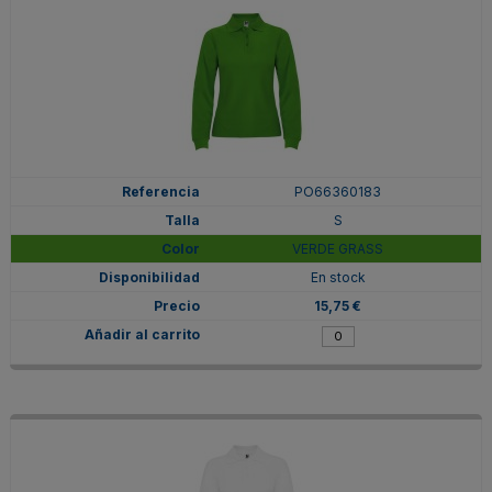
PO66360183
S
VERDE GRASS
En stock
15,75 €