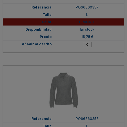
PO66360357
L
GRANATE
En stock
15,75 €
PO66360358
L