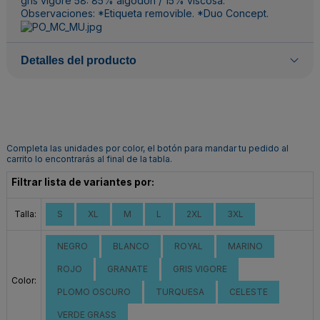
gris vigoré 58: 85% algodón / 15% viscosa.
Observaciones: *Etiqueta removible. *Duo Concept.
Detalles del producto
Completa las unidades por color, el botón para mandar tu pedido al
carrito lo encontrarás al final de la tabla.
Filtrar lista de variantes por:
Talla:
S
XL
M
L
2XL
3XL
NEGRO
BLANCO
ROYAL
MARINO
ROJO
GRANATE
GRIS VIGORE
Color:
PLOMO OSCURO
TURQUESA
CELESTE
VERDE GRASS