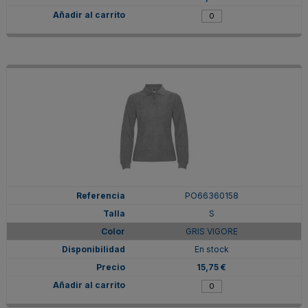
PO66360158
S
GRIS VIGORE
En stock
15,75 €