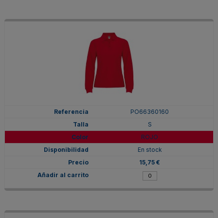
PO66360160
S
ROJO
En stock
15,75 €