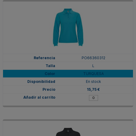
PO66360312
L
TURQUESA
En stock
15,75 €