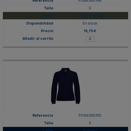
PO66360146
S
PLOMO OSCURO
En stock
15,75 €
PO66360155
S
MARINO