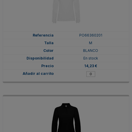
PO66360201
M
BLANCO
En stock
14,23 €