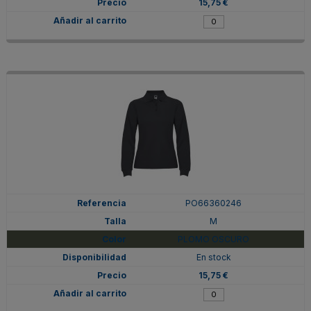
15,75 €
PO66360246
M
PLOMO OSCURO
En stock
15,75 €