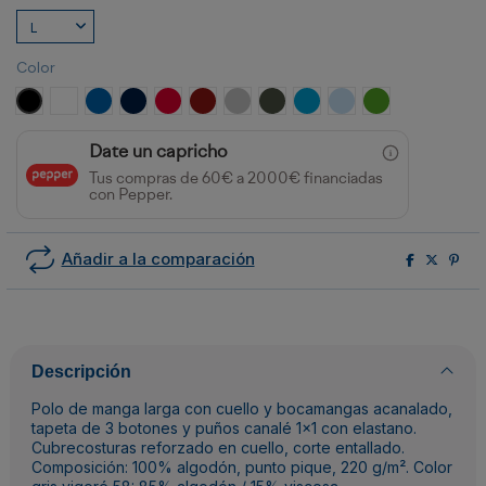
Color
NEGRO
BLANCO
ROYAL
MARINO
ROJO
GRANATE
GRIS VIGORE
PLOMO OSCURO
TURQUESA
CELESTE
VERDE GRASS
Date un capricho
Tus compras de 60€ a 2000€ financiadas
con Pepper.
Añadir a la comparación
Descripción
Polo de manga larga con cuello y bocamangas acanalado,
tapeta de 3 botones y puños canalé 1x1 con elastano.
Cubrecosturas reforzado en cuello, corte entallado.
Composición: 100% algodón, punto pique, 220 g/m². Color