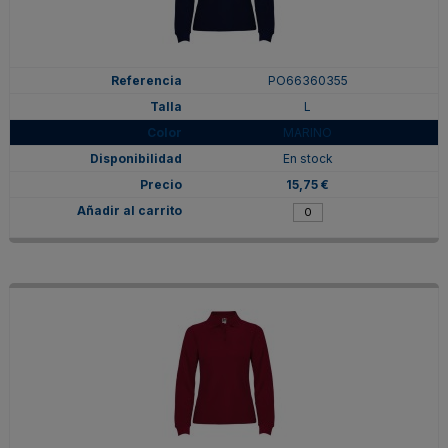
PO66360355
L
MARINO
En stock
15,75 €