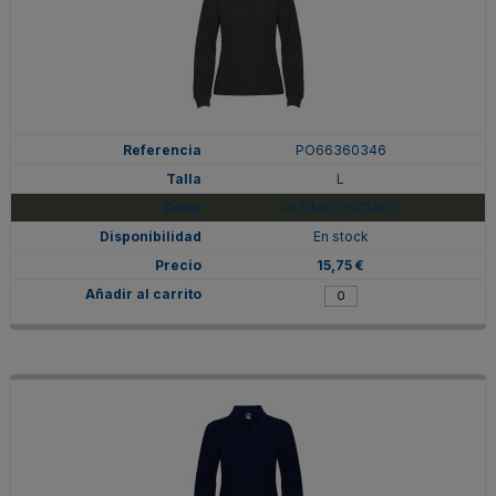
PO66360346
L
PLOMO OSCURO
En stock
15,75 €