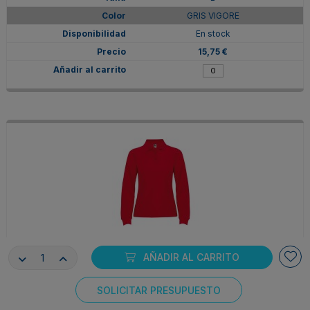
GRIS VIGORE
En stock
15,75 €
PO66360360
AÑADIR AL CARRITO
L
ROJO
SOLICITAR PRESUPUESTO
Consentimiento de cookies
En stock