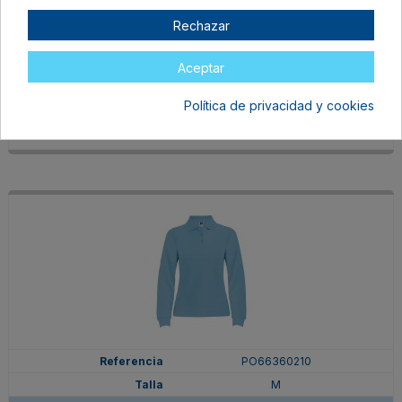
PO66360205
Rechazar
M
ROYAL
Aceptar
En stock
15,75 €
Política de privacidad y cookies
PO66360210
M