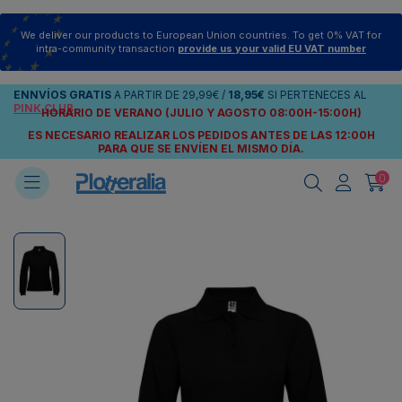
We deliver our products to European Union countries. To get 0% VAT for
intra-community transaction
provide us your valid EU VAT number
ENNVÍOS
GRATIS
A PARTIR DE
29,99€
/
18,95€
SI PERTENECES AL
PINK CLUB
HORARIO DE VERANO (JULIO Y AGOSTO 08:00H-15:00H)
ES NECESARIO REALIZAR LOS PEDIDOS ANTES DE LAS 12:00H
PARA QUE SE ENVÍEN
EL MISMO DÍA.
0