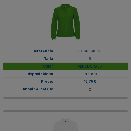
PO66360183
S
VERDE GRASS
En stock
15,75 €