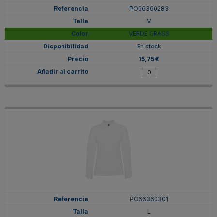
PO66360283
M
VERDE GRASS
En stock
15,75 €
PO66360301
L