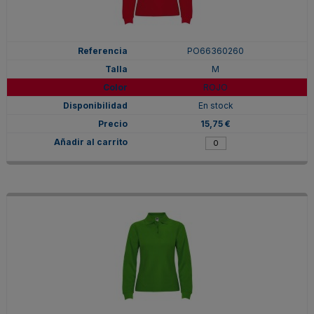
PO66360260
M
ROJO
En stock
15,75 €