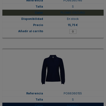
PO66360146
S
PLOMO OSCURO
En stock
15,75 €
PO66360155
S
MARINO