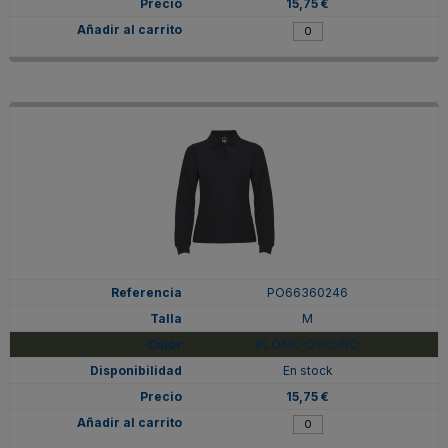
15,75 €
PO66360246
M
PLOMO OSCURO
En stock
15,75 €