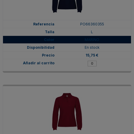
PO66360355
L
MARINO
En stock
15,75 €