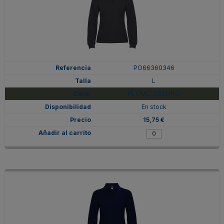
PO66360346
L
PLOMO OSCURO
En stock
15,75 €