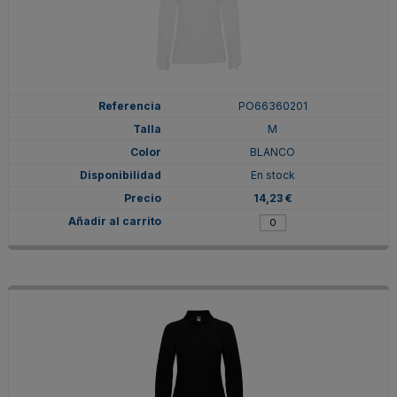
PO66360201
M
BLANCO
En stock
14,23 €