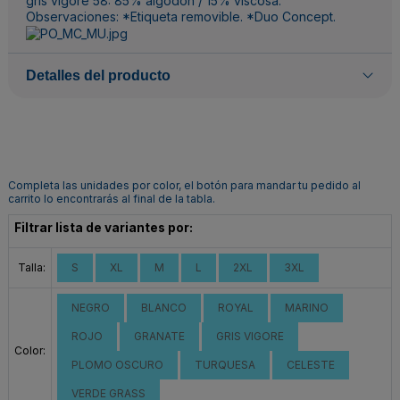
gris vigoré 58: 85% algodón / 15% viscosa.
Observaciones: *Etiqueta removible. *Duo Concept.
Detalles del producto
Completa las unidades por color, el botón para mandar tu pedido al
carrito lo encontrarás al final de la tabla.
Filtrar lista de variantes por:
Talla:
S
XL
M
L
2XL
3XL
NEGRO
BLANCO
ROYAL
MARINO
ROJO
GRANATE
GRIS VIGORE
Color:
PLOMO OSCURO
TURQUESA
CELESTE
VERDE GRASS