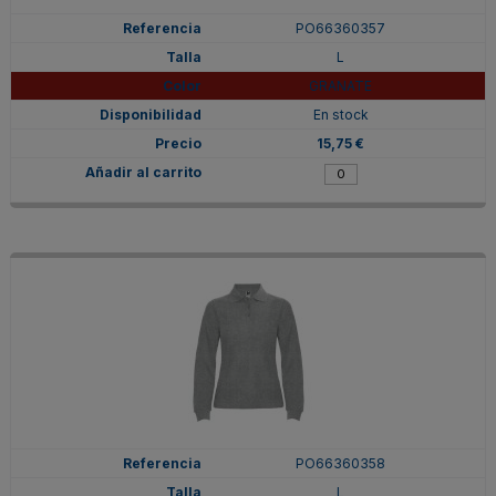
PO66360357
L
GRANATE
En stock
15,75 €
PO66360358
L