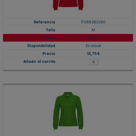
PO66360260
M
ROJO
En stock
15,75 €