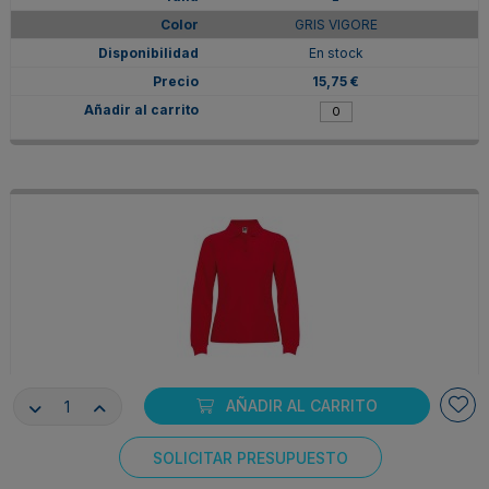
GRIS VIGORE
En stock
15,75 €
PO66360360
AÑADIR AL CARRITO
L
ROJO
SOLICITAR PRESUPUESTO
Consentimiento de cookies
En stock