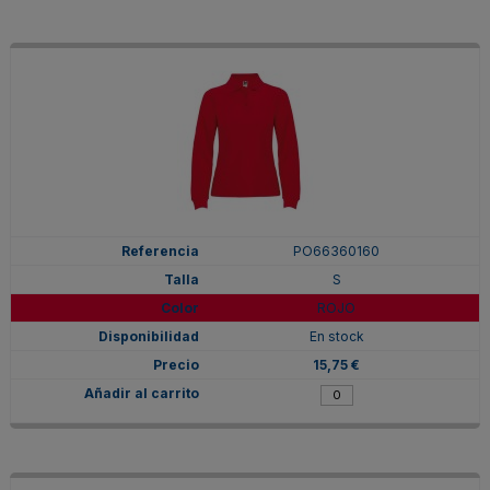
PO66360160
S
ROJO
En stock
15,75 €