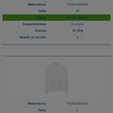
PO66360283
M
VERDE GRASS
En stock
15,75 €
PO66360301
L