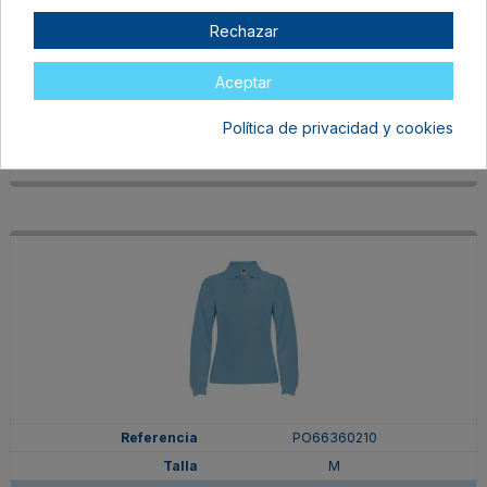
PO66360205
Rechazar
M
ROYAL
Aceptar
En stock
15,75 €
Política de privacidad y cookies
PO66360210
M