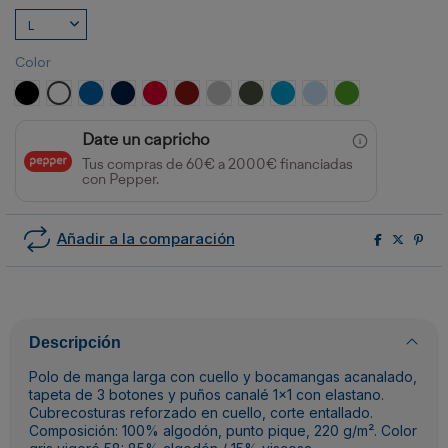
Color
NEGRO
BLANCO
ROYAL
MARINO
ROJO
GRANATE
GRIS VIGORE
PLOMO OSCURO
TURQUESA
CELESTE
VERDE GRASS
Date un capricho
Tus compras de 60€ a 2000€ financiadas
con Pepper.
Añadir a la comparación
Descripción
Polo de manga larga con cuello y bocamangas acanalado,
tapeta de 3 botones y puños canalé 1x1 con elastano.
Cubrecosturas reforzado en cuello, corte entallado.
Composición: 100% algodón, punto pique, 220 g/m². Color