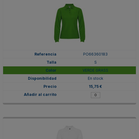
PO66360183
S
VERDE GRASS
En stock
15,75 €