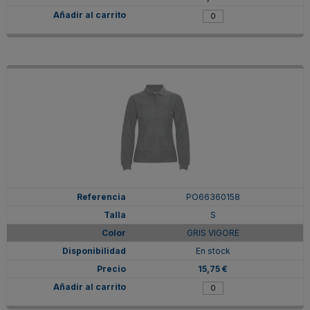
PO66360158
S
GRIS VIGORE
En stock
15,75 €