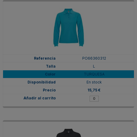
PO66360312
L
TURQUESA
En stock
15,75 €