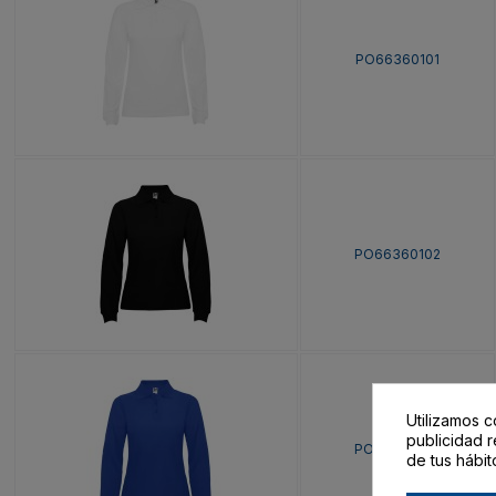
PO66360101
PO66360102
Utilizamos c
publicidad r
PO66360105
de tus hábit