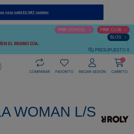
 us your valid EU VAT number
PINK SCHOOL
PINK CLUB
BLOG
VÍEN
EL MISMO DÍA.
PRESUPUESTO
0
0
COMPARAR
FAVORITO
INICIAR SESIÓN
CARRITO
A WOMAN L/S