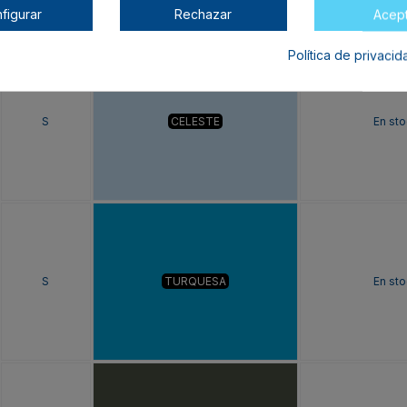
figurar
Rechazar
Acep
Política de privaci
S
CELESTE
En sto
S
TURQUESA
En sto