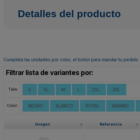
Detalles del producto
Completa las unidades por color, el botón para mandar tu pedido al c
Filtrar lista de variantes por:
Talla:
S
XL
M
L
2XL
3XL
Color:
NEGRO
BLANCO
ROYAL
MARINO
Imagen
Referencia