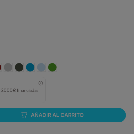
RANATE
GRIS VIGORE
PLOMO OSCURO
TURQUESA
CELESTE
VERDE GRASS
a 2000€ financiadas
AÑADIR AL CARRITO