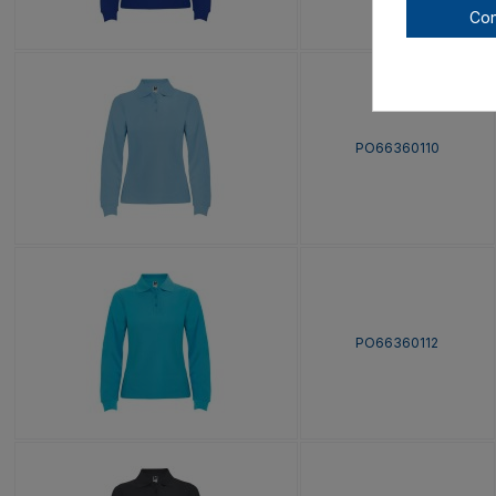
Con
PO66360110
PO66360112