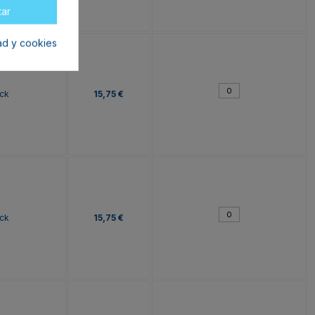
tar
dad y cookies
ck
15,75 €
ck
15,75 €