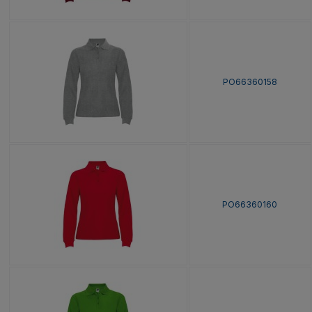
PO66360158
PO66360160