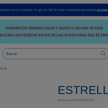
uropean Union countries. To get 0% VAT for intra-community transaction
provide
HORARIO DE VERANO (JULIO Y AGOSTO 08:00H-15:00H)
ALIZAR LOS PEDIDOS ANTES DE LAS 12:00H
PARA QUE SE EN
 L/S
ESTRELL
Referencia
PO66360255