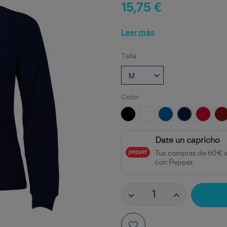
15,75 €
Leer más
Talla
Color
NEGRO
BLANCO
ROYAL
MARINO
ROJO
G
Date un capricho
Tus compras de 60€ 
con Pepper.