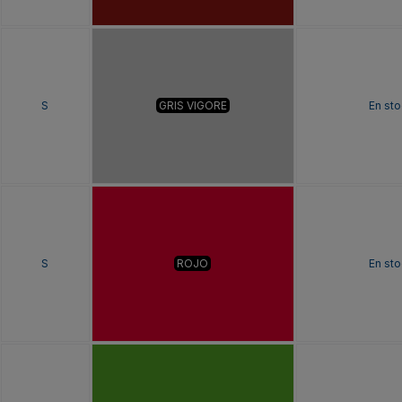
S
GRIS VIGORE
En sto
S
ROJO
En sto