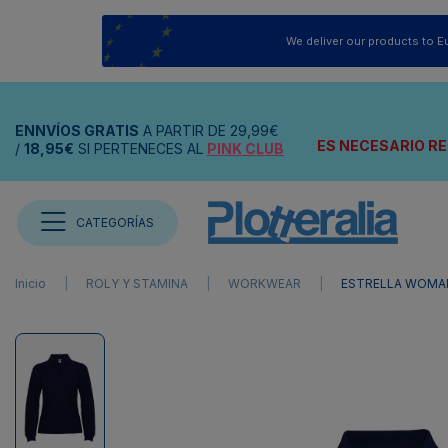
We deliver our products to E
ENNVÍOS
GRATIS
A PARTIR DE
29,99€
ES NECESARIO RE
/
18,95€
SI PERTENECES AL
PINK CLUB
CATEGORÍAS
Inicio
ROLY Y STAMINA
WORKWEAR
ESTRELLA WOMAN