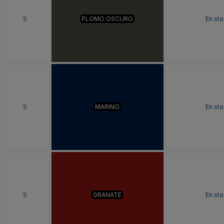
S
PLOMO OSCURO
En sto
S
MARINO
En sto
S
GRANATE
En sto