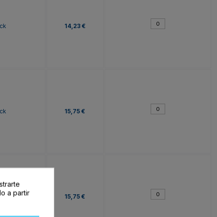
ck
14,23 €
ck
15,75 €
strarte
o a partir
ck
15,75 €