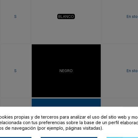
S
BLANCO
En sto
S
NEGRO
En sto
ookies propias y de terceros para analizar el uso del sitio web y mo
elacionada con tus preferencias sobre la base de un perfil elaborad
S
ROYAL
En sto
os de navegación (por ejemplo, páginas visitadas).