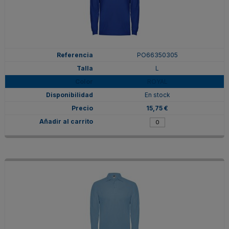
PO66350305
L
ROYAL
En stock
15,75 €