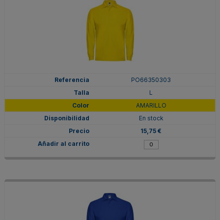
PO66350303
L
AMARILLO
En stock
15,75 €