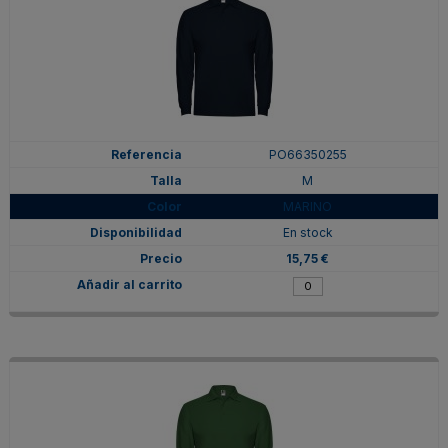
PO66350255
M
MARINO
En stock
15,75 €