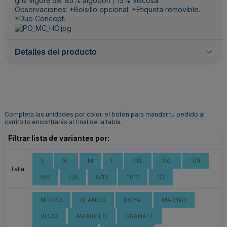
gris vigoré 58: 85% algodón / 15% viscosa.
Observaciones: *Bolsillo opcional. *Etiqueta removible.
*Duo Concept.
Detalles del producto
Completa las unidades por color, el botón para mandar tu pedido al
carrito lo encontrarás al final de la tabla.
Filtrar lista de variantes por:
S
XL
M
L
2XL
3XL
3/4
Talla:
5/6
7/8
9/10
11/12
1/2
NEGRO
BLANCO
ROYAL
MARINO
ROJO
AMARILLO
GRANATE