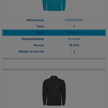
PO66350112
S
TURQUESA
En stock
15,75 €