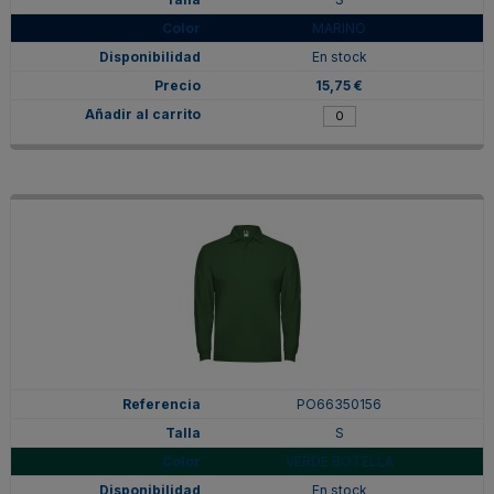
MARINO
En stock
15,75 €
PO66350156
S
VERDE BOTELLA
En stock