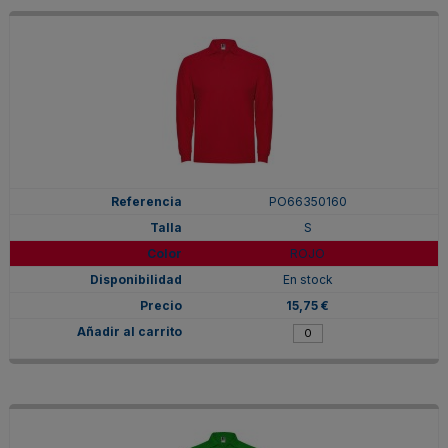
PO66350160
S
ROJO
En stock
15,75 €