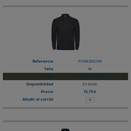
PO66350246
M
PLOMO OSCURO
En stock
15,75 €