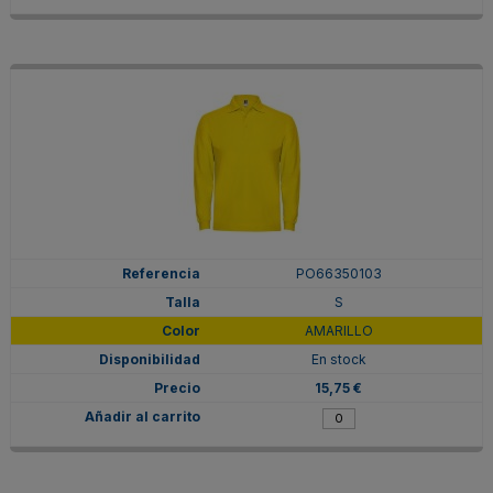
PO66350103
S
AMARILLO
En stock
15,75 €