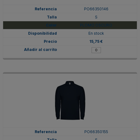
PO66350146
S
PLOMO OSCURO
En stock
15,75 €
PO66350155
S