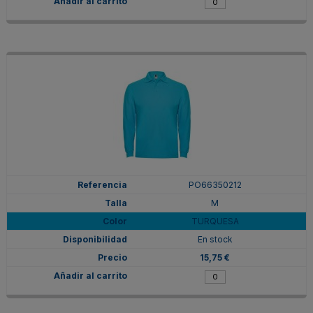
PO66350212
M
TURQUESA
En stock
15,75 €