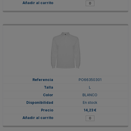
PO66350301
L
BLANCO
En stock
14,23 €