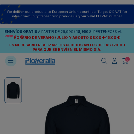
We deliver our products to European Union countries. To get 0% VAT for
intra-community transaction
provide us your valid EU VAT number
ENNVÍOS
GRATIS
A PARTIR DE
29,99€
/
18,95€
SI PERTENECES AL
PINK CLUB
HORARIO DE VERANO (JULIO Y AGOSTO 08:00H-15:00H)
ES NECESARIO REALIZAR LOS PEDIDOS ANTES DE LAS 12:00H
PARA QUE SE ENVÍEN
EL MISMO DÍA.
0