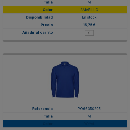
M
AMARILLO
En stock
15,75 €
PO66350205
M
ROYAL