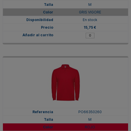
M
GRIS VIGORE
En stock
15,75 €
PO66350260
M
ROJO