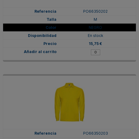
PO66350202
M
NEGRO
En stock
15,75 €
PO66350203