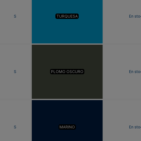
S
TURQUESA
En sto
S
PLOMO OSCURO
En sto
S
MARINO
En sto