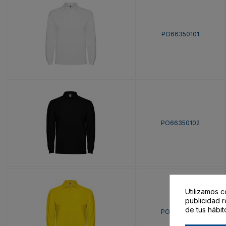
PO66350101
PO66350102
Utilizamos c
publicidad r
de tus hábit
PO66350103