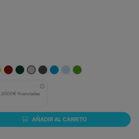
MARILLO
GRANATE
VERDE BOTELLA
GRIS VIGORE
PLOMO OSCURO
TURQUESA
CELESTE
VERDE GRASS
a 2000€ financiadas
AÑADIR AL CARRITO