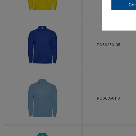
Con
PO66350105
PO66350110