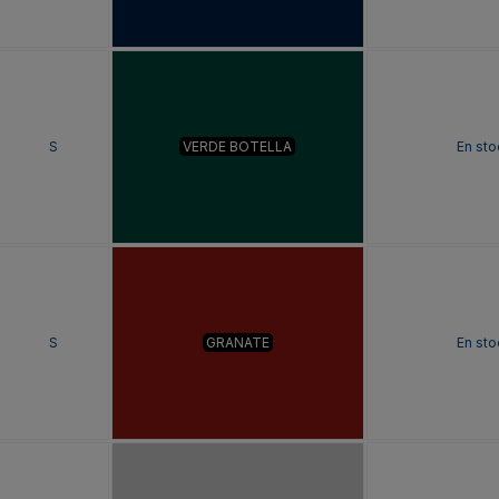
S
VERDE BOTELLA
En sto
S
GRANATE
En sto