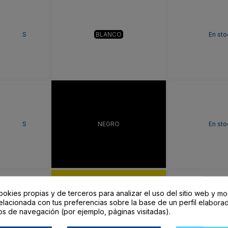
S
BLANCO
En sto
S
NEGRO
En sto
ookies propias y de terceros para analizar el uso del sitio web y mo
elacionada con tus preferencias sobre la base de un perfil elaborad
os de navegación (por ejemplo, páginas visitadas).
S
AMARILLO
En sto