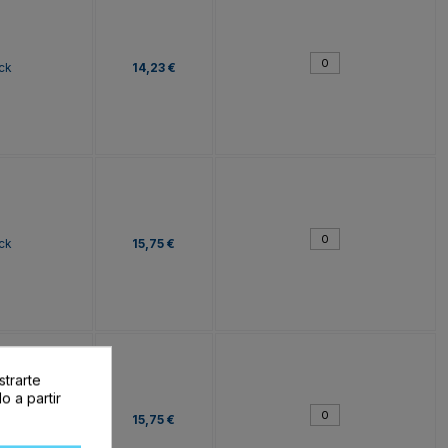
ck
14,23 €
ck
15,75 €
strarte
o a partir
ck
15,75 €