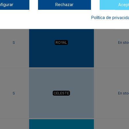
figurar
Rechazar
Acep
Política de privaci
S
ROYAL
En sto
S
CELESTE
En sto