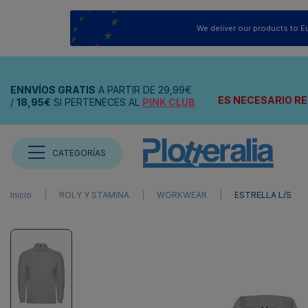
We deliver our products to E
ENNVÍOS
GRATIS
A PARTIR DE
29,99€
ES NECESARIO RE
/
18,95€
SI PERTENECES AL
PINK CLUB
CATEGORÍAS
Inicio
ROLY Y STAMINA
WORKWEAR
ESTRELLA L/S