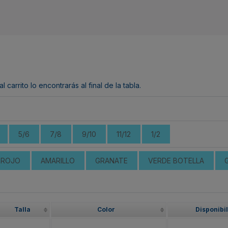
arrito lo encontrarás al final de la tabla.
5/6
7/8
9/10
11/12
1/2
ROJO
AMARILLO
GRANATE
VERDE BOTELLA
Talla
Color
Disponibi