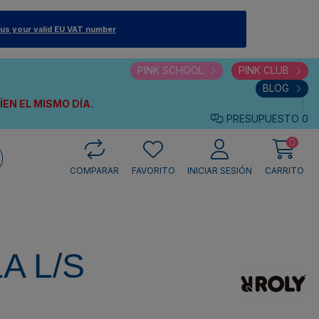
 us your valid EU VAT number
PINK SCHOOL
PINK CLUB
BLOG
VÍEN
EL MISMO DÍA.
PRESUPUESTO
0
0
COMPARAR
FAVORITO
INICIAR SESIÓN
CARRITO
A L/S