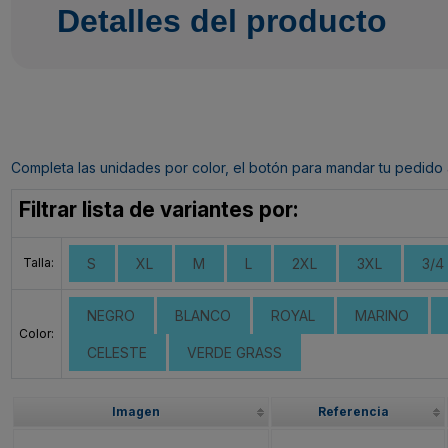
Detalles del producto
Completa las unidades por color, el botón para mandar tu pedido al c
Filtrar lista de variantes por:
Talla:
S
XL
M
L
2XL
3XL
3/4
NEGRO
BLANCO
ROYAL
MARINO
Color:
CELESTE
VERDE GRASS
Imagen
Referencia