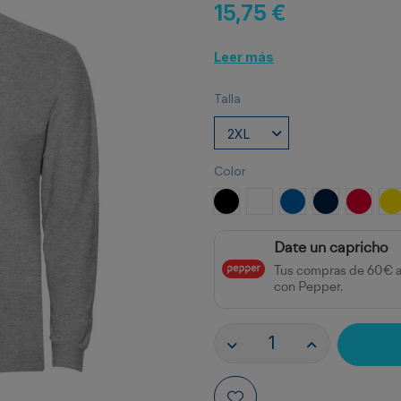
15,75 €
Leer más
Talla
Color
NEGRO
BLANCO
ROYAL
MARINO
ROJO
A
Date un capricho
Tus compras de 60€ 
con Pepper.