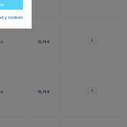
tar
dad y cookies
ck
15,75 €
ck
15,75 €