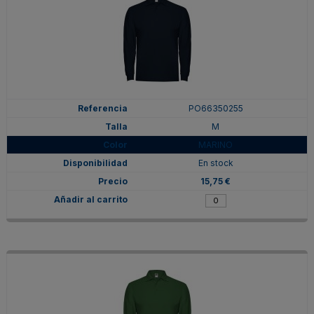
PO66350255
M
MARINO
En stock
15,75 €