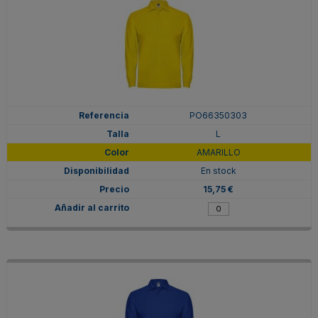
PO66350303
L
AMARILLO
En stock
15,75 €