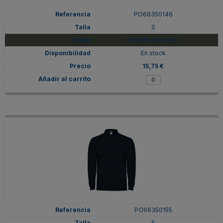
PO66350146
S
PLOMO OSCURO
En stock
15,75 €
PO66350155
S