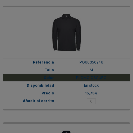
PO66350246
M
PLOMO OSCURO
En stock
15,75 €