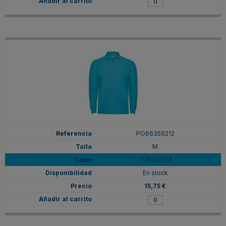
PO66350212
M
TURQUESA
En stock
15,75 €