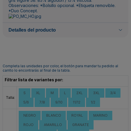
gris vigoré 58: 85% algodón / 15% viscosa.
Observaciones: *Bolsillo opcional. *Etiqueta removible.
*Duo Concept.
Detalles del producto
Completa las unidades por color, el botón para mandar tu pedido al
carrito lo encontrarás al final de la tabla.
Filtrar lista de variantes por:
S
XL
M
L
2XL
3XL
3/4
Talla:
5/6
7/8
9/10
11/12
1/2
NEGRO
BLANCO
ROYAL
MARINO
ROJO
AMARILLO
GRANATE