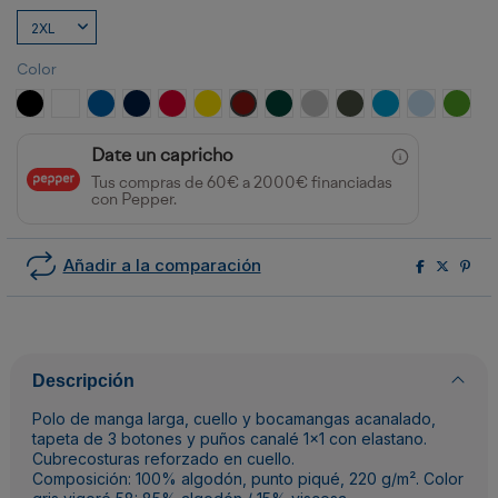
Color
NEGRO
BLANCO
ROYAL
MARINO
ROJO
AMARILLO
GRANATE
VERDE BOTELLA
GRIS VIGORE
PLOMO OSCURO
TURQUESA
CELESTE
VERDE
Date un capricho
Tus compras de 60€ a 2000€ financiadas
con Pepper.
Añadir a la comparación
Descripción
Polo de manga larga, cuello y bocamangas acanalado,
tapeta de 3 botones y puños canalé 1x1 con elastano.
Cubrecosturas reforzado en cuello.
Composición: 100% algodón, punto piqué, 220 g/m². Color