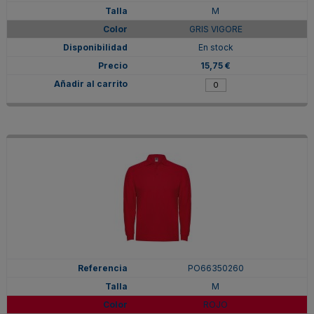
M
GRIS VIGORE
En stock
15,75 €
PO66350260
M
ROJO