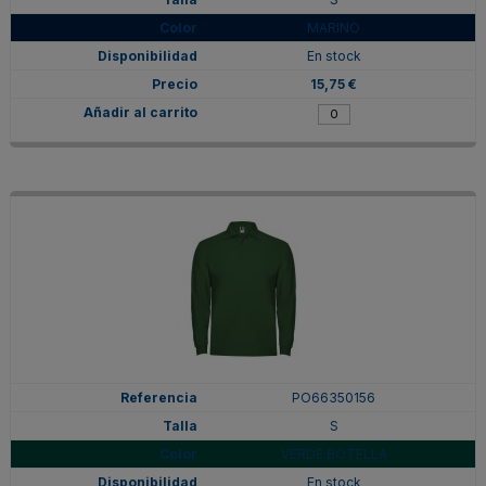
MARINO
En stock
15,75 €
PO66350156
S
VERDE BOTELLA
En stock