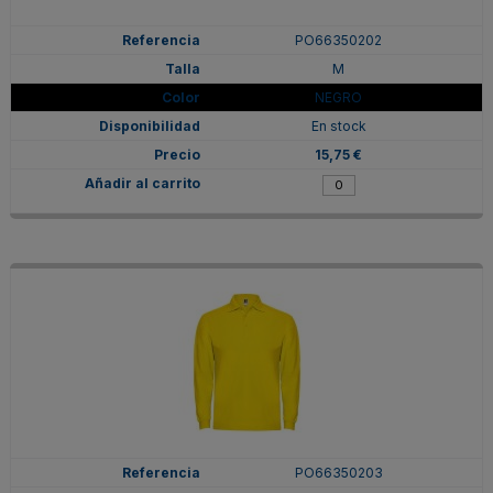
PO66350202
M
NEGRO
En stock
15,75 €
PO66350203