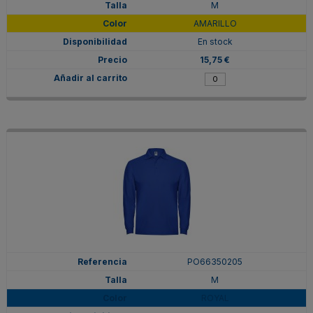
M
AMARILLO
En stock
15,75 €
PO66350205
M
ROYAL