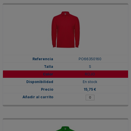
PO66350160
S
ROJO
En stock
15,75 €