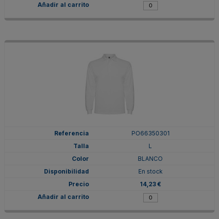
PO66350301
L
BLANCO
En stock
14,23 €