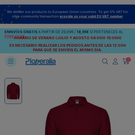
We deliver our products to European Union countries. To get 0% VAT for
intra-community transaction
provide us your valid EU VAT number
ENNVÍOS
GRATIS
A PARTIR DE
29,99€
/
18,95€
SI PERTENECES AL
PINK CLUB
HORARIO DE VERANO (JULIO Y AGOSTO 08:00H-15:00H)
ES NECESARIO REALIZAR LOS PEDIDOS ANTES DE LAS 12:00H
PARA QUE SE ENVÍEN
EL MISMO DÍA.
0