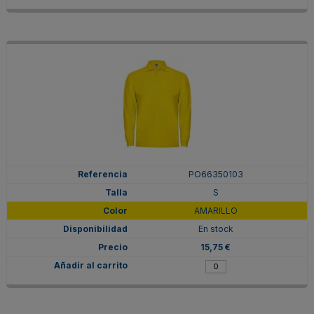
PO66350103
S
AMARILLO
En stock
15,75 €