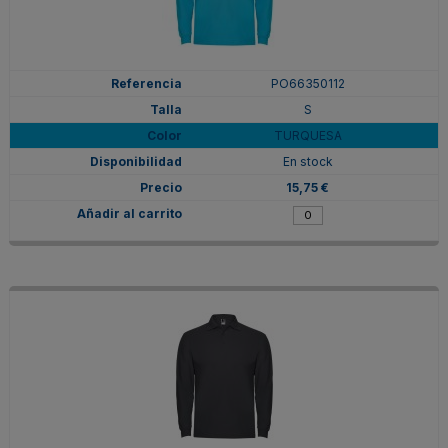
PO66350112
S
TURQUESA
En stock
15,75 €