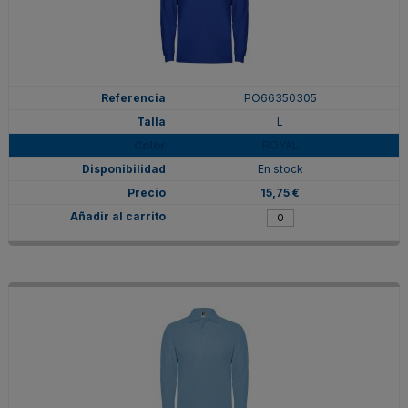
PO66350305
L
ROYAL
En stock
15,75 €