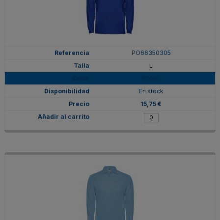
PO66350305
L
ROYAL
En stock
15,75 €