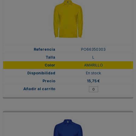
PO66350303
L
AMARILLO
En stock
15,75 €