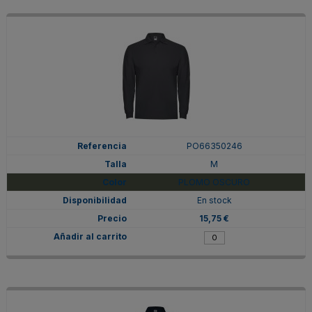
PO66350246
M
PLOMO OSCURO
En stock
15,75 €