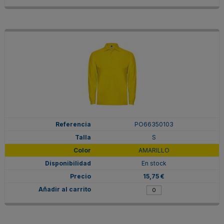
PO66350103
S
AMARILLO
En stock
15,75 €