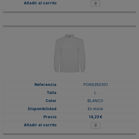
PO66350301
L
BLANCO
En stock
14,23 €