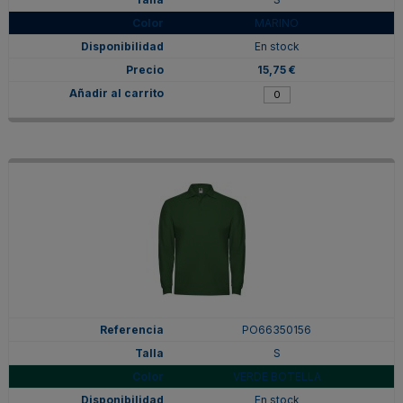
MARINO
En stock
15,75 €
PO66350156
S
VERDE BOTELLA
En stock