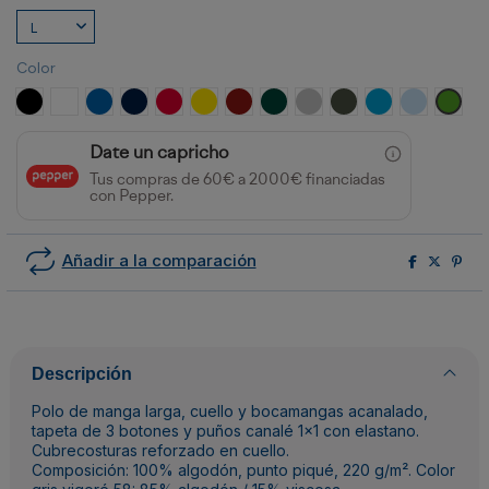
Color
NEGRO
BLANCO
ROYAL
MARINO
ROJO
AMARILLO
GRANATE
VERDE BOTELLA
GRIS VIGORE
PLOMO OSCURO
TURQUESA
CELESTE
VERDE
Date un capricho
Tus compras de 60€ a 2000€ financiadas
con Pepper.
Añadir a la comparación
Descripción
Polo de manga larga, cuello y bocamangas acanalado,
tapeta de 3 botones y puños canalé 1x1 con elastano.
Cubrecosturas reforzado en cuello.
Composición: 100% algodón, punto piqué, 220 g/m². Color