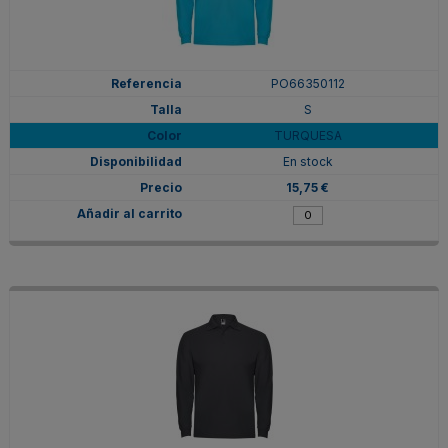
PO66350112
S
TURQUESA
En stock
15,75 €