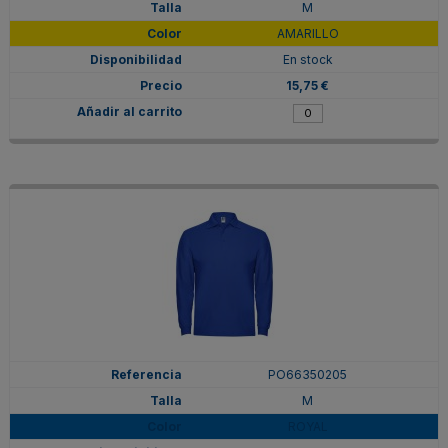
M
AMARILLO
En stock
15,75 €
PO66350205
M
ROYAL