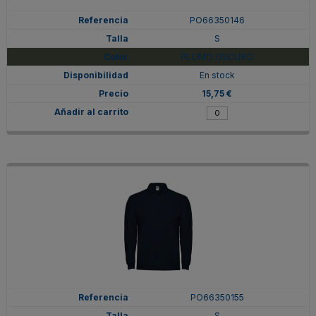
PO66350146
S
PLOMO OSCURO
En stock
15,75 €
PO66350155
S