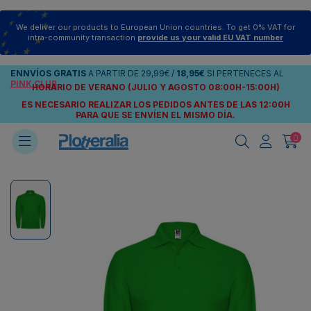
We deliver our products to European Union countries. To get 0% VAT for
intra-community transaction
provide us your valid EU VAT number
ENNVÍOS
GRATIS
A PARTIR DE
29,99€
/
18,95€
SI PERTENECES AL
PINK CLUB
HORARIO DE VERANO (JULIO Y AGOSTO 08:00H-15:00H)
ES NECESARIO REALIZAR LOS PEDIDOS ANTES DE LAS 12:00H
PARA QUE SE ENVÍEN
EL MISMO DÍA.
0