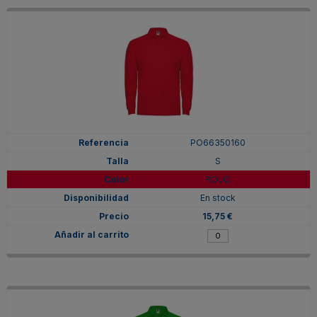
PO66350160
S
ROJO
En stock
15,75 €