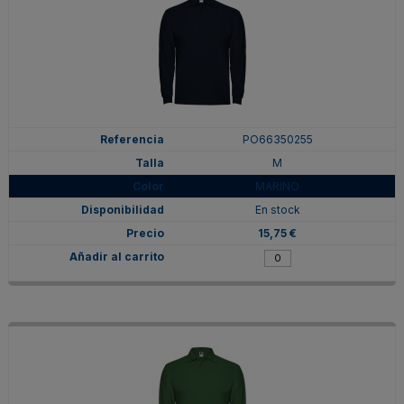
PO66350255
M
MARINO
En stock
15,75 €