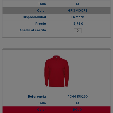
M
GRIS VIGORE
En stock
15,75 €
PO66350260
M
ROJO