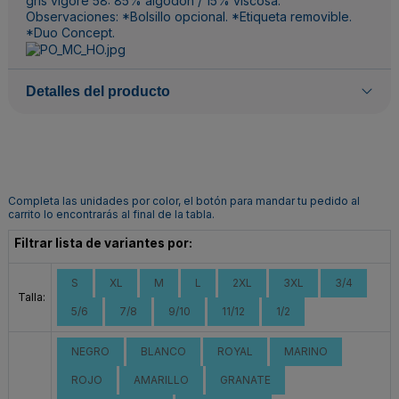
gris vigoré 58: 85% algodón / 15% viscosa.
Observaciones: *Bolsillo opcional. *Etiqueta removible.
*Duo Concept.
Detalles del producto
Completa las unidades por color, el botón para mandar tu pedido al
carrito lo encontrarás al final de la tabla.
Filtrar lista de variantes por:
S
XL
M
L
2XL
3XL
3/4
Talla:
5/6
7/8
9/10
11/12
1/2
NEGRO
BLANCO
ROYAL
MARINO
ROJO
AMARILLO
GRANATE