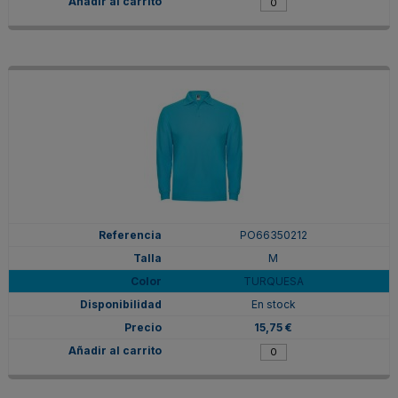
PO66350212
M
TURQUESA
En stock
15,75 €