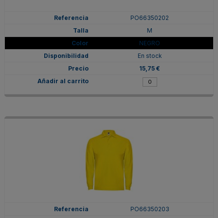
PO66350202
M
NEGRO
En stock
15,75 €
PO66350203