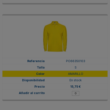
PO66350103
S
AMARILLO
En stock
15,75 €