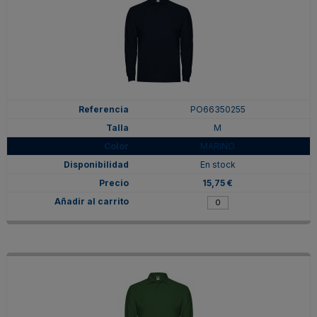
PO66350255
M
MARINO
En stock
15,75 €