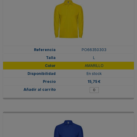
PO66350303
L
AMARILLO
En stock
15,75 €