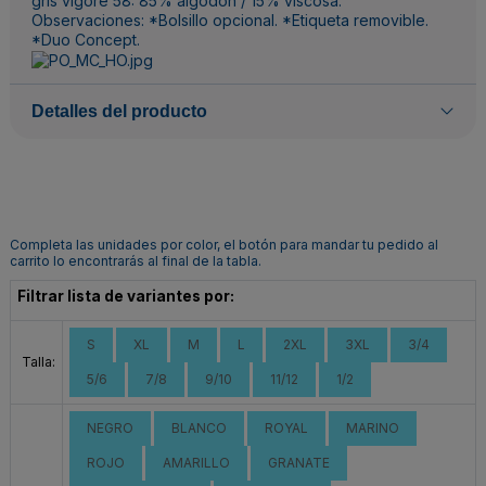
gris vigoré 58: 85% algodón / 15% viscosa.
Observaciones: *Bolsillo opcional. *Etiqueta removible.
*Duo Concept.
Detalles del producto
Completa las unidades por color, el botón para mandar tu pedido al
carrito lo encontrarás al final de la tabla.
Filtrar lista de variantes por:
S
XL
M
L
2XL
3XL
3/4
Talla:
5/6
7/8
9/10
11/12
1/2
NEGRO
BLANCO
ROYAL
MARINO
ROJO
AMARILLO
GRANATE