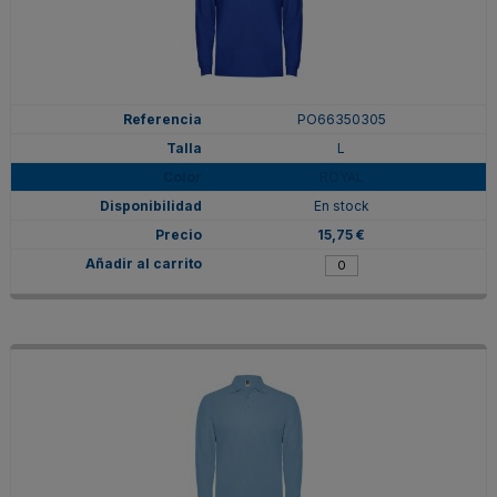
PO66350305
L
ROYAL
En stock
15,75 €