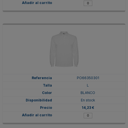
PO66350301
L
BLANCO
En stock
14,23 €