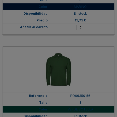
MARINO
En stock
15,75 €
PO66350156
S
VERDE BOTELLA
En stock