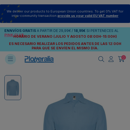
We deliver our products to European Union countries. To get 0% VAT for
intra-community transaction
provide us your valid EU VAT number
ENNVÍOS
GRATIS
A PARTIR DE
29,99€
/
18,95€
SI PERTENECES AL
PINK CLUB
HORARIO DE VERANO (JULIO Y AGOSTO 08:00H-15:00H)
ES NECESARIO REALIZAR LOS PEDIDOS ANTES DE LAS 12:00H
PARA QUE SE ENVÍEN
EL MISMO DÍA.
0