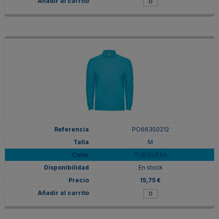
PO66350212
M
TURQUESA
En stock
15,75 €