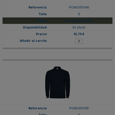
PO66350146
S
PLOMO OSCURO
En stock
15,75 €
PO66350155
S