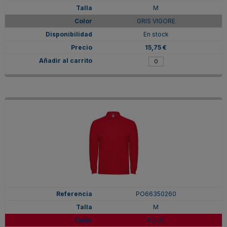
M
GRIS VIGORE
En stock
15,75 €
PO66350260
M
ROJO