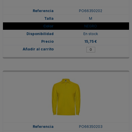
PO66350202
M
NEGRO
En stock
15,75 €
PO66350203