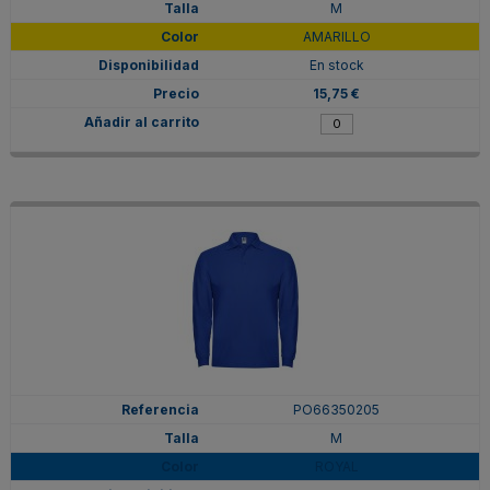
M
AMARILLO
En stock
15,75 €
PO66350205
M
ROYAL