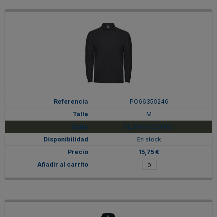
PO66350246
M
PLOMO OSCURO
En stock
15,75 €