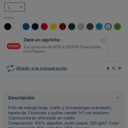
Color
NEGRO
BLANCO
ROYAL
MARINO
ROJO
AMARILLO
GRANATE
VERDE BOTELLA
GRIS VIGORE
PLOMO OSCURO
TURQUESA
CELESTE
VERDE
Date un capricho
Tus compras de 60€ a 2000€ financiadas
con Pepper.
Añadir a la comparación
Descripción
Polo de manga larga, cuello y bocamangas acanalado,
tapeta de 3 botones y puños canalé 1x1 con elastano.
Cubrecosturas reforzado en cuello.
Composición: 100% algodón, punto piqué, 220 g/m². Color