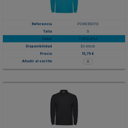
PO66350112
S
TURQUESA
En stock
15,75 €