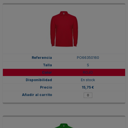
PO66350160
S
ROJO
En stock
15,75 €