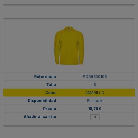
PO66350103
S
AMARILLO
En stock
15,75 €