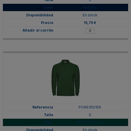
MARINO
En stock
15,75 €
PO66350156
S
VERDE BOTELLA
En stock