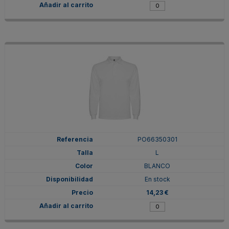
PO66350301
L
BLANCO
En stock
14,23 €