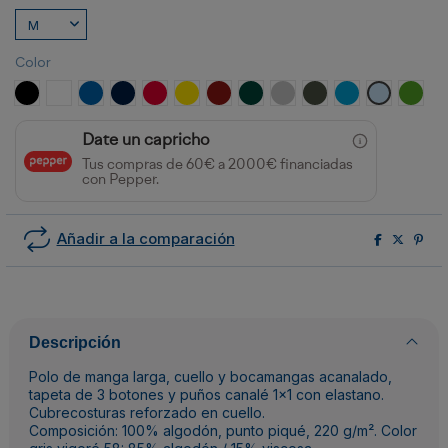
Color
NEGRO
BLANCO
ROYAL
MARINO
ROJO
AMARILLO
GRANATE
VERDE BOTELLA
GRIS VIGORE
PLOMO OSCURO
TURQUESA
CELESTE
VERDE
Date un capricho
Tus compras de 60€ a 2000€ financiadas
con Pepper.
Añadir a la comparación
Descripción
Polo de manga larga, cuello y bocamangas acanalado,
tapeta de 3 botones y puños canalé 1x1 con elastano.
Cubrecosturas reforzado en cuello.
Composición: 100% algodón, punto piqué, 220 g/m². Color