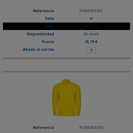
PO66350202
M
NEGRO
En stock
15,75 €
PO66350203