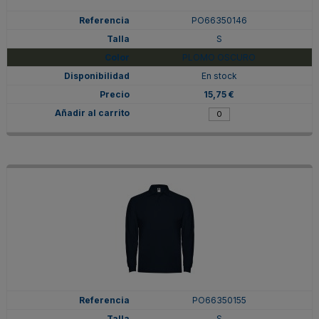
PO66350146
S
PLOMO OSCURO
En stock
15,75 €
PO66350155
S