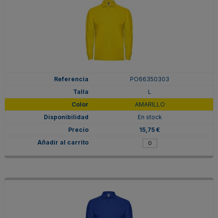
PO66350303
L
AMARILLO
En stock
15,75 €