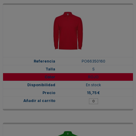
PO66350160
S
ROJO
En stock
15,75 €