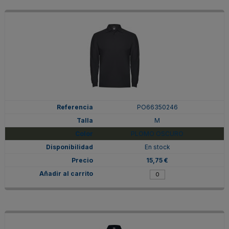
PO66350246
M
PLOMO OSCURO
En stock
15,75 €