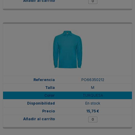
PO66350212
M
TURQUESA
En stock
15,75 €