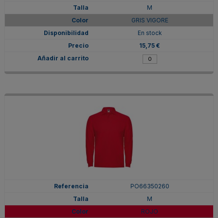
M
GRIS VIGORE
En stock
15,75 €
PO66350260
M
ROJO