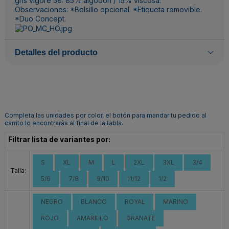
gris vigoré 58: 85% algodón / 15% viscosa.
Observaciones: *Bolsillo opcional. *Etiqueta removible.
*Duo Concept.
Detalles del producto
Completa las unidades por color, el botón para mandar tu pedido al
carrito lo encontrarás al final de la tabla.
Filtrar lista de variantes por:
S
XL
M
L
2XL
3XL
3/4
Talla:
5/6
7/8
9/10
11/12
1/2
NEGRO
BLANCO
ROYAL
MARINO
ROJO
AMARILLO
GRANATE