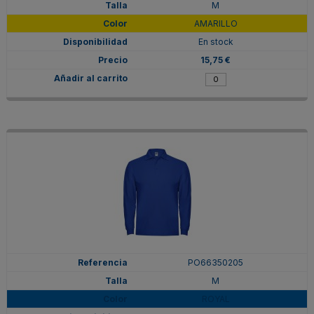
M
AMARILLO
En stock
15,75 €
PO66350205
M
ROYAL