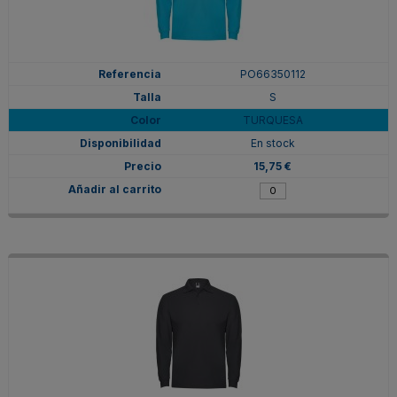
PO66350112
S
TURQUESA
En stock
15,75 €