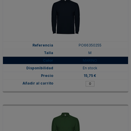
PO66350255
M
MARINO
En stock
15,75 €