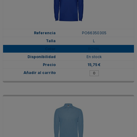
PO66350305
L
ROYAL
En stock
15,75 €