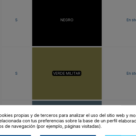
S
NEGRO
En s
S
VERDE MILITAR
En s
ookies propias y de terceros para analizar el uso del sitio web y mo
elacionada con tus preferencias sobre la base de un perfil elaborad
os de navegación (por ejemplo, páginas visitadas).
S
AZUL TORMENTA
En s