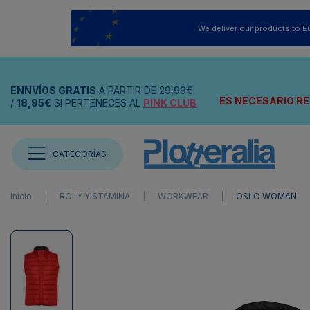
We deliver our products to E
ENNVÍOS
GRATIS
A PARTIR DE
29,99€
ES NECESARIO RE
/
18,95€
SI PERTENECES AL
PINK CLUB
CATEGORÍAS
Inicio
ROLY Y STAMINA
WORKWEAR
OSLO WOMAN