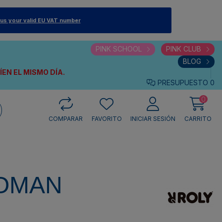
 us your valid EU VAT number
PINK SCHOOL
PINK CLUB
BLOG
VÍEN
EL MISMO DÍA.
PRESUPUESTO
0
0
COMPARAR
FAVORITO
INICIAR SESIÓN
CARRITO
OMAN