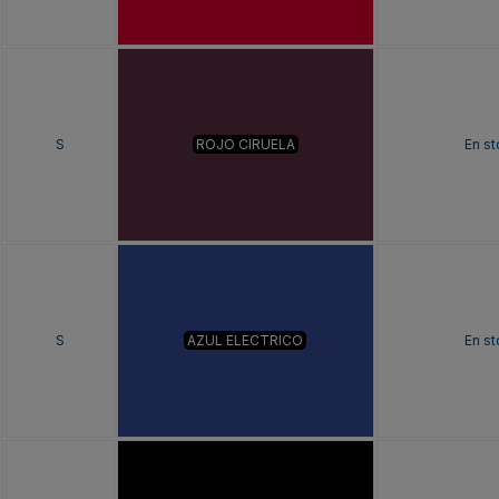
S
ROJO CIRUELA
En s
S
AZUL ELECTRICO
En s