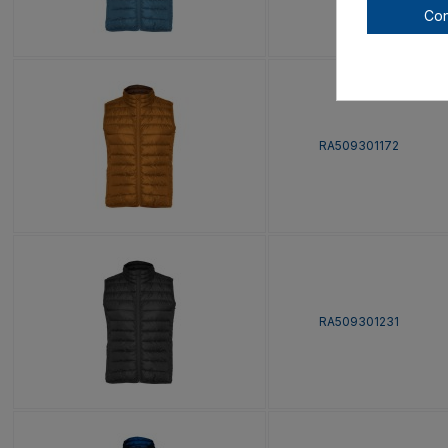
Con
RA509301172
RA509301231