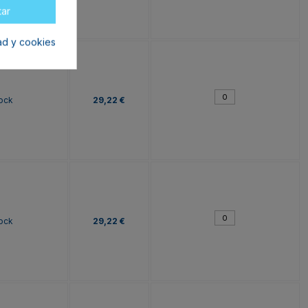
tar
dad y cookies
tock
29,22 €
tock
29,22 €