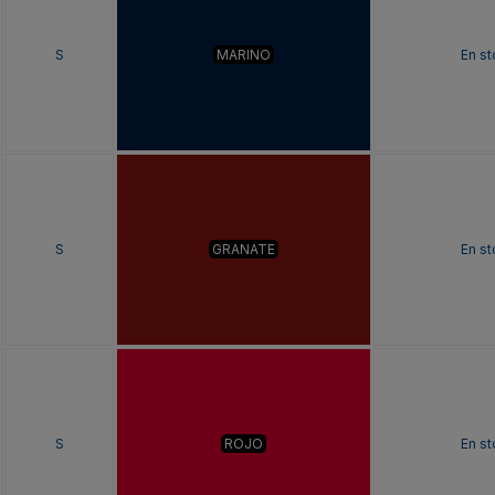
S
MARINO
En s
S
GRANATE
En s
S
ROJO
En s