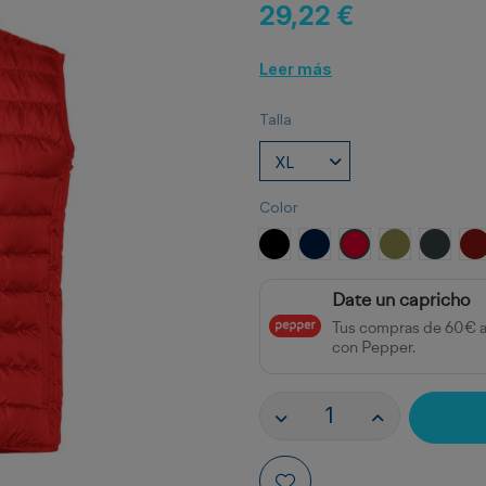
29,22 €
Leer más
Talla
Color
NEGRO
MARINO
ROJO
VERDE MILI
EBANO
G
Date un capricho
Tus compras de 60€ 
con Pepper.