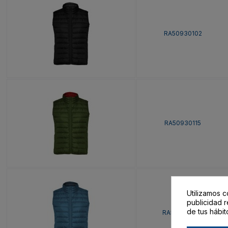
RA50930102
RA50930115
Utilizamos c
publicidad r
de tus hábit
RA509301170