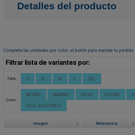
Detalles del producto
Completa las unidades por color, el botón para mandar tu pedido al c
Filtrar lista de variantes por:
Talla:
S
XL
M
L
2XL
NEGRO
MARINO
ROJO
FUCSIA
V
Color:
AZUL ELECTRICO
Imagen
Referencia