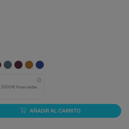
TAR
RANATE
AZUL TORMENTA
ROJO CIRUELA
AMARILLO CURRY
AZUL ELECTRICO
a 2000€ financiadas
AÑADIR AL CARRITO