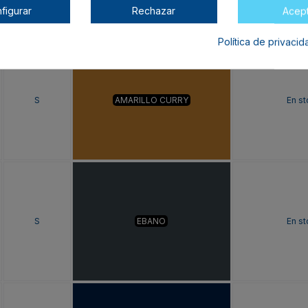
figurar
Rechazar
Acep
Política de privaci
S
AMARILLO CURRY
En s
S
EBANO
En s