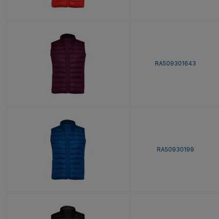
RA509301643
RA50930199