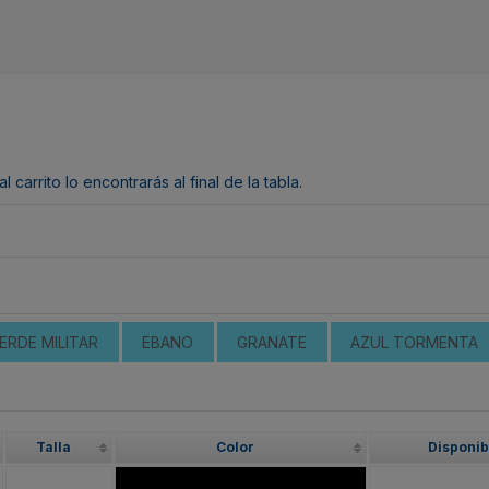
arrito lo encontrarás al final de la tabla.
ERDE MILITAR
EBANO
GRANATE
AZUL TORMENTA
Talla
Color
Disponib