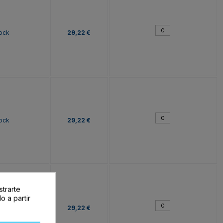
tock
29,22 €
tock
29,22 €
strarte
o a partir
tock
29,22 €