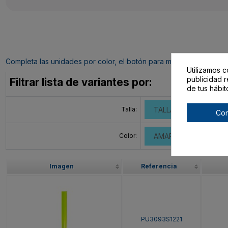
Completa las unidades por color, el botón para mandar tu pedido al c
Utilizamos c
publicidad r
Filtrar lista de variantes por:
de tus hábit
Talla:
TALLA ÚNICA ADULT
Con
Color:
AMARILLO FLUOR
Imagen
Referencia
PU3093S1221