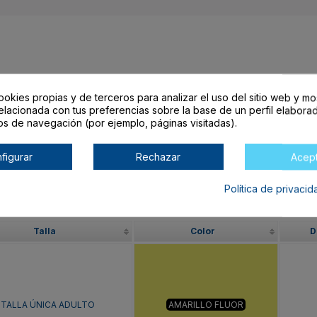
arrito lo encontrarás al final de la tabla.
ookies propias y de terceros para analizar el uso del sitio web y mo
elacionada con tus preferencias sobre la base de un perfil elaborad
os de navegación (por ejemplo, páginas visitadas).
O
figurar
Rechazar
Acep
Política de privaci
Talla
Color
D
TALLA ÚNICA ADULTO
AMARILLO FLUOR