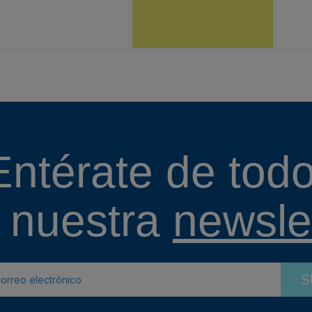
Entérate de todo
 nuestra
newslet
S