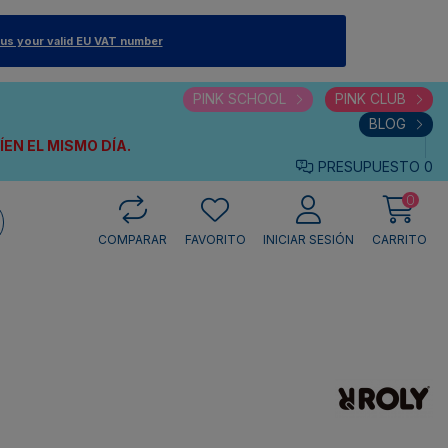
 us your valid EU VAT number
PINK SCHOOL
PINK CLUB
BLOG
VÍEN
EL MISMO DÍA.
PRESUPUESTO
0
0
COMPARAR
FAVORITO
INICIAR SESIÓN
CARRITO