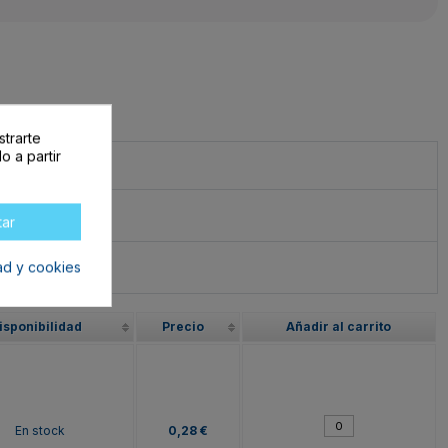
strarte
o a partir
tar
dad y cookies
isponibilidad
Precio
Añadir al carrito
En stock
0,28 €