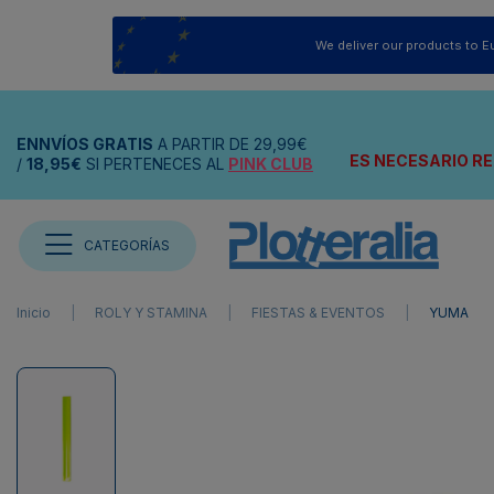
We deliver our products to E
ENNVÍOS
GRATIS
A PARTIR DE
29,99€
ES NECESARIO RE
/
18,95€
SI PERTENECES AL
PINK CLUB
CATEGORÍAS
Inicio
ROLY Y STAMINA
FIESTAS & EVENTOS
YUMA