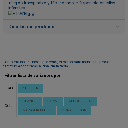
*Tejido transpirable y fácil secado. *Disponible en tallas
infantiles.
Detalles del producto
Completa las unidades por color, el botón para mandar tu pedido al
carrito lo encontrarás al final de la tabla.
Filtrar lista de variantes por:
Talla:
M
8
BLANCO
ROYAL
VERDE FLUOR
Color:
NARANJA FLUOR
CORAL FLUOR