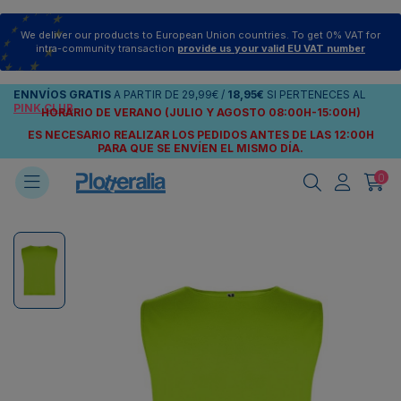
We deliver our products to European Union countries. To get 0% VAT for
intra-community transaction
provide us your valid EU VAT number
ENNVÍOS
GRATIS
A PARTIR DE
29,99€
/
18,95€
SI PERTENECES AL
PINK CLUB
HORARIO DE VERANO (JULIO Y AGOSTO 08:00H-15:00H)
ES NECESARIO REALIZAR LOS PEDIDOS ANTES DE LAS 12:00H
PARA QUE SE ENVÍEN
EL MISMO DÍA.
0