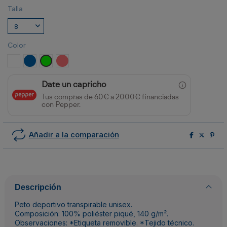
Talla
Color
BLANCO
ROYAL
VERDE FLUOR
CORAL FLUOR
Date un capricho
Tus compras de 60€ a 2000€ financiadas
con Pepper.
Añadir a la comparación
Descripción
Peto deportivo transpirable unisex.
Composición: 100% poliéster piqué, 140 g/m².
Observaciones: *Etiqueta removible. *Tejido técnico.