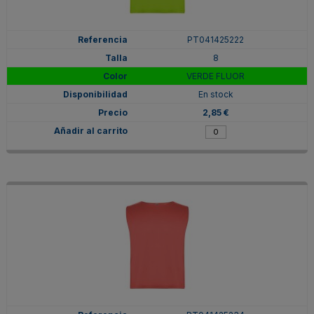
PT041425222
8
VERDE FLUOR
En stock
2,85 €