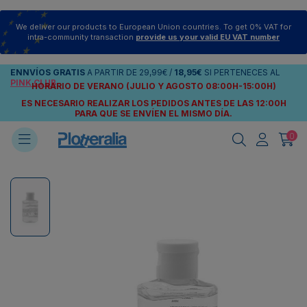
We deliver our products to European Union countries. To get 0% VAT for
intra-community transaction
provide us your valid EU VAT number
ENNVÍOS
GRATIS
A PARTIR DE
29,99€
/
18,95€
SI PERTENECES AL
PINK CLUB
HORARIO DE VERANO (JULIO Y AGOSTO 08:00H-15:00H)
ES NECESARIO REALIZAR LOS PEDIDOS ANTES DE LAS 12:00H
PARA QUE SE ENVÍEN
EL MISMO DÍA.
0