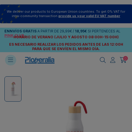
We deliver our products to European Union countries. To get 0% VAT for
intra-community transaction
provide us your valid EU VAT number
ENNVÍOS
GRATIS
A PARTIR DE
29,99€
/
18,95€
SI PERTENECES AL
PINK CLUB
HORARIO DE VERANO (JULIO Y AGOSTO 08:00H-15:00H)
ES NECESARIO REALIZAR LOS PEDIDOS ANTES DE LAS 12:00H
PARA QUE SE ENVÍEN
EL MISMO DÍA.
0