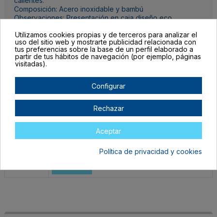
calientes.
Composición: Acero inoxidable y bambú
Observaciones: Presentación en caja diseño eco.
Utilizamos cookies propias y de terceros para analizar el
Detalles del producto
uso del sitio web y mostrarte publicidad relacionada con
tus preferencias sobre la base de un perfil elaborado a
partir de tus hábitos de navegación (por ejemplo, páginas
visitadas).
Configurar
Completa las unidades por color, el botón para mandar tu pedido al
carrito lo encontrarás al final de la tabla.
Rechazar
Filtrar lista de variantes por:
Aceptar
Talla:
TALLA ÚNICA ADULTO
Política de privacidad y cookies
Color:
BLANCO