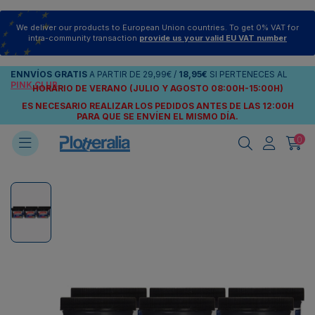
We deliver our products to European Union countries. To get 0% VAT for
intra-community transaction
provide us your valid EU VAT number
ENNVÍOS
GRATIS
A PARTIR DE
29,99€
/
18,95€
SI PERTENECES AL
PINK CLUB
HORARIO DE VERANO (JULIO Y AGOSTO 08:00H-15:00H)
ES NECESARIO REALIZAR LOS PEDIDOS ANTES DE LAS 12:00H
PARA QUE SE ENVÍEN
EL MISMO DÍA.
0