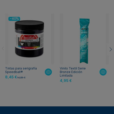
-40%
Tintas para serigrafía
Vinilo Textil Serie
Speedball®
Bronze Edición
Limitada
8,45 €
14,08 €
4,95 €