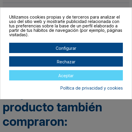
Detalles del producto
Utilizamos cookies propias y de terceros para analizar el
uso del sitio web y mostrarte publicidad relacionada con
tus preferencias sobre la base de un perfil elaborado a
partir de tus hábitos de navegación (por ejemplo, páginas
visitadas).
Configurar
Rechazar
Los clientes que
Aceptar
adquirieron este
Política de privacidad y cookies
producto también
compraron: