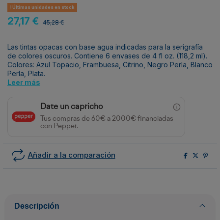
Últimas unidades en stock
27,17 €
45,28 €
Las tintas opacas con base agua indicadas para la serigrafía
de colores oscuros. Contiene 6 envases de 4 fl oz. (118,2 ml).
Colores: Azul Topacio, Frambuesa, Citrino, Negro Perla, Blanco
Perla, Plata.
Leer más
Date un capricho
Tus compras de 60€ a 2000€ financiadas
con Pepper.
Añadir a la comparación
Descripción