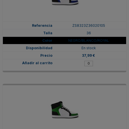
ZS8323Z36020105
36
NEGRO/BLANCO/ROYAL
En stock
37,99 €