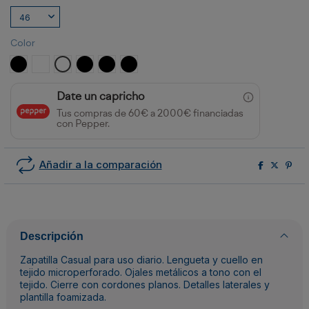
Color
NEGRO
BLANCO
BLANCO/MARINO
NEGRO/BLANCO/ROYAL
NEGRO/BLANCO/VERDE BOTELLA
NEGRO/BLANCO/ROJO
Date un capricho
Tus compras de 60€ a 2000€ financiadas
con Pepper.
Añadir a la comparación
Descripción
Zapatilla Casual para uso diario. Lengueta y cuello en
tejido microperforado. Ojales metálicos a tono con el
tejido. Cierre con cordones planos. Detalles laterales y
plantilla foamizada.