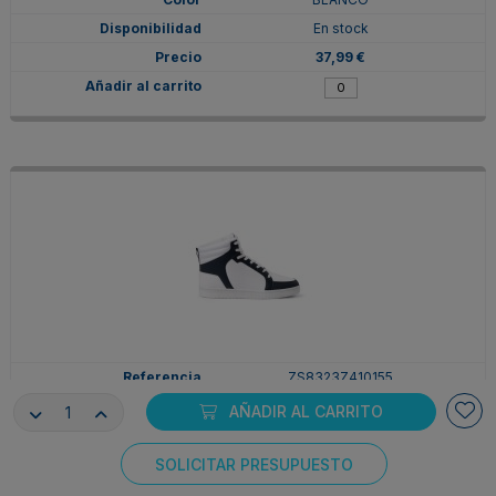
En stock
37,99 €
ZS8323Z410155
41
AÑADIR AL CARRITO
BLANCO/MARINO
En stock
SOLICITAR PRESUPUESTO
Consentimiento de cookies
37,99 €