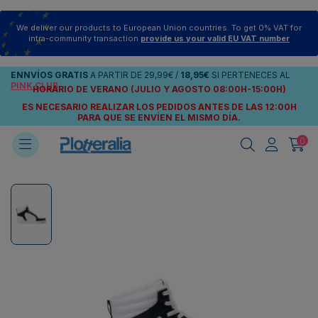
We deliver our products to European Union countries. To get 0% VAT for
intra-community transaction
provide us your valid EU VAT number
ENNVÍOS
GRATIS
A PARTIR DE
29,99€
/
18,95€
SI PERTENECES AL
PINK CLUB
HORARIO DE VERANO (JULIO Y AGOSTO 08:00H-15:00H)
ES NECESARIO REALIZAR LOS PEDIDOS ANTES DE LAS 12:00H
PARA QUE SE ENVÍEN
EL MISMO DÍA.
0