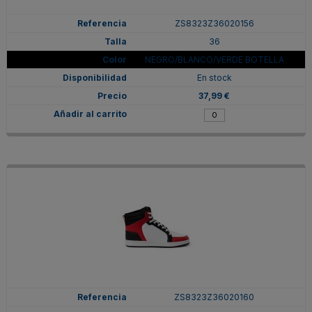
ZS8323Z36020156
36
NEGRO/BLANCO/VERDE BOTELLA
En stock
37,99 €
ZS8323Z36020160