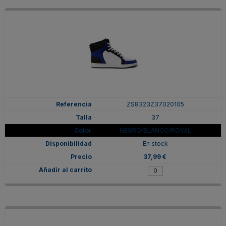
ZS8323Z37020105
37
NEGRO/BLANCO/ROYAL
En stock
37,99 €