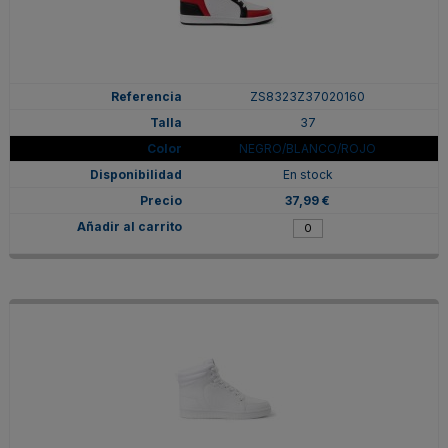
ZS8323Z37020160
37
NEGRO/BLANCO/ROJO
En stock
37,99 €