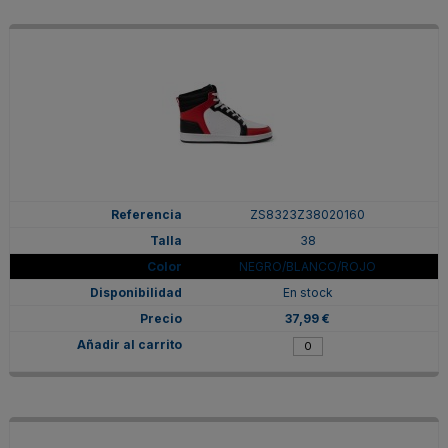
ZS8323Z38020160
38
NEGRO/BLANCO/ROJO
En stock
37,99 €