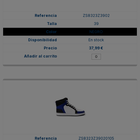
ZS8323Z3902
39
NEGRO
En stock
37,99 €
ZS8323Z39020105