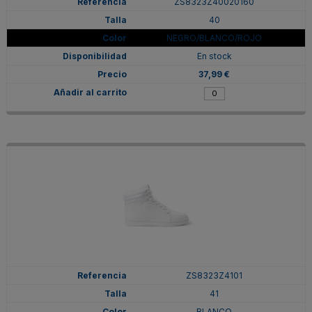
ZS8323Z40020160
40
NEGRO/BLANCO/ROJO
En stock
37,99 €
ZS8323Z4101
41
BLANCO