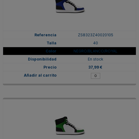
ZS8323Z40020105
40
NEGRO/BLANCO/ROYAL
En stock
37,99 €