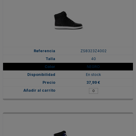
ZS8323Z4002
40
NEGRO
En stock
37,99 €