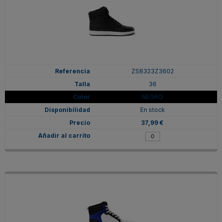
ZS8323Z3602
36
NEGRO
En stock
37,99 €