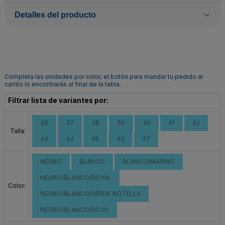
Detalles del producto
Completa las unidades por color, el botón para mandar tu pedido al
carrito lo encontrarás al final de la tabla.
Filtrar lista de variantes por:
36
37
38
39
40
41
42
Talla:
43
44
45
46
47
NEGRO
BLANCO
BLANCO/MARINO
NEGRO/BLANCO/ROYAL
Color:
NEGRO/BLANCO/VERDE BOTELLA
NEGRO/BLANCO/ROJO