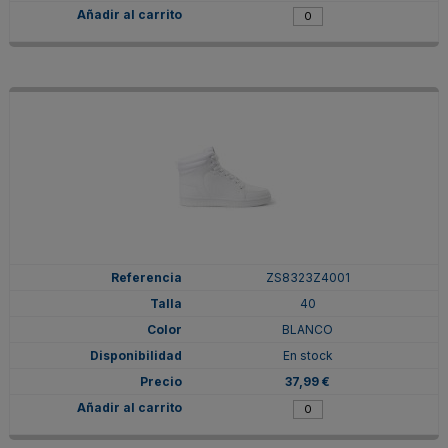
ZS8323Z4001
40
BLANCO
En stock
37,99 €