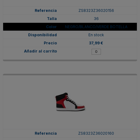
ZS8323Z36020156
36
NEGRO/BLANCO/VERDE BOTELLA
En stock
37,99 €
ZS8323Z36020160