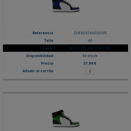
ZS8323Z40020105
40
NEGRO/BLANCO/ROYAL
En stock
37,99 €