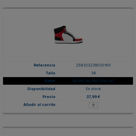
ZS8323Z38020160
38
NEGRO/BLANCO/ROJO
En stock
37,99 €