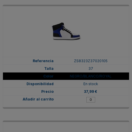
ZS8323Z37020105
37
NEGRO/BLANCO/ROYAL
En stock
37,99 €