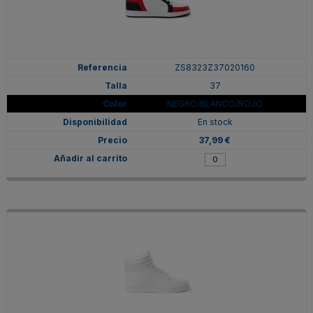
ZS8323Z37020160
37
NEGRO/BLANCO/ROJO
En stock
37,99 €