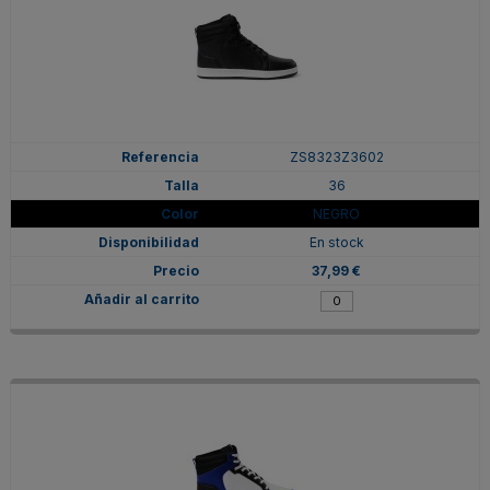
ZS8323Z3602
36
NEGRO
En stock
37,99 €