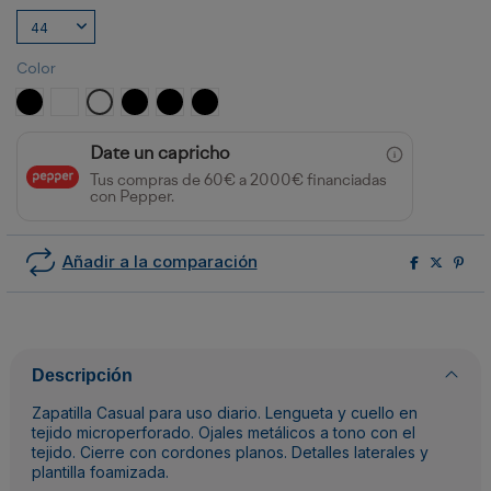
Color
NEGRO
BLANCO
BLANCO/MARINO
NEGRO/BLANCO/ROYAL
NEGRO/BLANCO/VERDE BOTELLA
NEGRO/BLANCO/ROJO
Date un capricho
Tus compras de 60€ a 2000€ financiadas
con Pepper.
Añadir a la comparación
Descripción
Zapatilla Casual para uso diario. Lengueta y cuello en
tejido microperforado. Ojales metálicos a tono con el
tejido. Cierre con cordones planos. Detalles laterales y
plantilla foamizada.