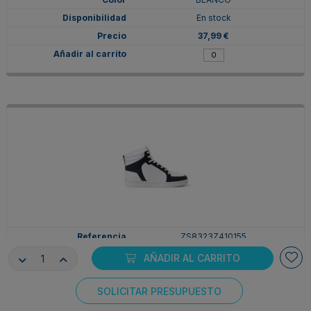
En stock
37,99 €
ZS8323Z410155
41
AÑADIR AL CARRITO
BLANCO/MARINO
En stock
SOLICITAR PRESUPUESTO
Consentimiento de cookies
37,99 €