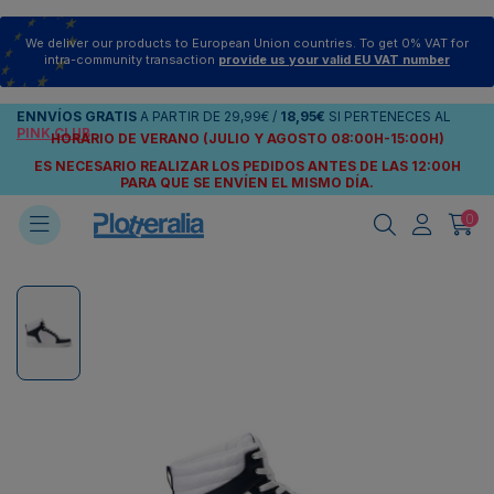
We deliver our products to European Union countries. To get 0% VAT for
intra-community transaction
provide us your valid EU VAT number
ENNVÍOS
GRATIS
A PARTIR DE
29,99€
/
18,95€
SI PERTENECES AL
PINK CLUB
HORARIO DE VERANO (JULIO Y AGOSTO 08:00H-15:00H)
ES NECESARIO REALIZAR LOS PEDIDOS ANTES DE LAS 12:00H
PARA QUE SE ENVÍEN
EL MISMO DÍA.
0