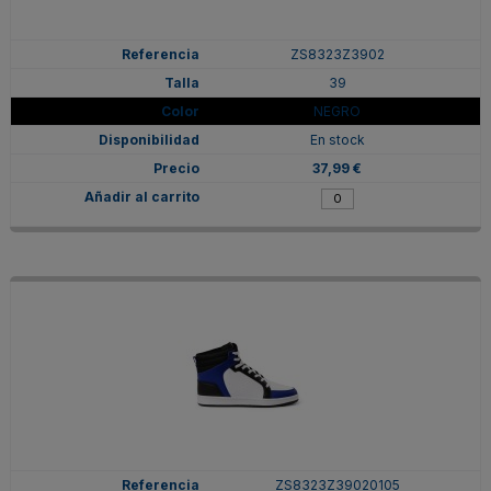
ZS8323Z3902
39
NEGRO
En stock
37,99 €
ZS8323Z39020105