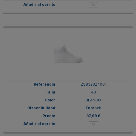
ZS8323Z4001
40
BLANCO
En stock
37,99 €