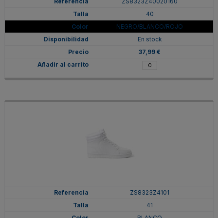
ZS8323Z40020160
40
NEGRO/BLANCO/ROJO
En stock
37,99 €
ZS8323Z4101
41
BLANCO