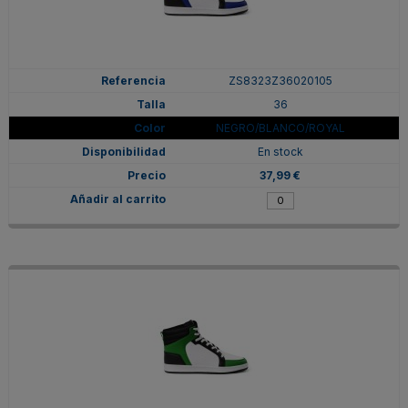
ZS8323Z36020105
36
NEGRO/BLANCO/ROYAL
En stock
37,99 €