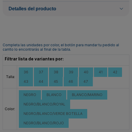
Detalles del producto
Completa las unidades por color, el botón para mandar tu pedido al
carrito lo encontrarás al final de la tabla.
Filtrar lista de variantes por:
36
37
38
39
40
41
42
Talla:
43
44
45
46
47
NEGRO
BLANCO
BLANCO/MARINO
NEGRO/BLANCO/ROYAL
Color:
NEGRO/BLANCO/VERDE BOTELLA
NEGRO/BLANCO/ROJO