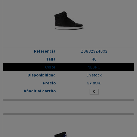
ZS8323Z4002
40
NEGRO
En stock
37,99 €