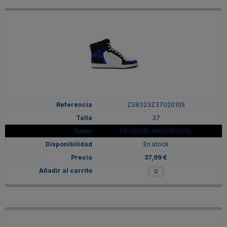
ZS8323Z37020105
37
NEGRO/BLANCO/ROYAL
En stock
37,99 €