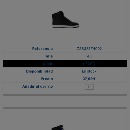
ZS8323Z4002
40
NEGRO
En stock
37,99 €