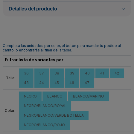
Detalles del producto
Completa las unidades por color, el botón para mandar tu pedido al
carrito lo encontrarás al final de la tabla.
Filtrar lista de variantes por:
36
37
38
39
40
41
42
Talla:
43
44
45
46
47
NEGRO
BLANCO
BLANCO/MARINO
NEGRO/BLANCO/ROYAL
Color:
NEGRO/BLANCO/VERDE BOTELLA
NEGRO/BLANCO/ROJO