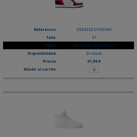
ZS8323Z37020160
37
NEGRO/BLANCO/ROJO
En stock
37,99 €