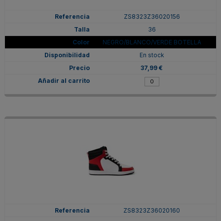
ZS8323Z36020156
36
NEGRO/BLANCO/VERDE BOTELLA
En stock
37,99 €
ZS8323Z36020160