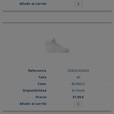
ZS8323Z4001
40
BLANCO
En stock
37,99 €