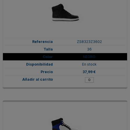
ZS8323Z3602
36
NEGRO
En stock
37,99 €