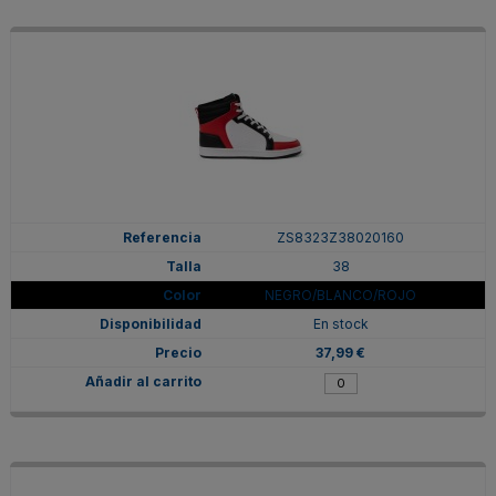
ZS8323Z38020160
38
NEGRO/BLANCO/ROJO
En stock
37,99 €