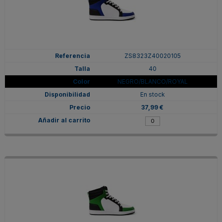
ZS8323Z40020105
40
NEGRO/BLANCO/ROYAL
En stock
37,99 €