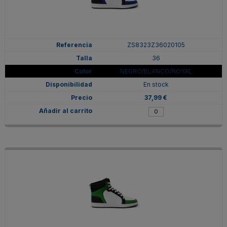
ZS8323Z36020105
36
NEGRO/BLANCO/ROYAL
En stock
37,99 €