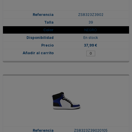
ZS8323Z3902
39
NEGRO
En stock
37,99 €
ZS8323Z39020105