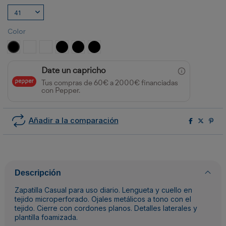
Color
NEGRO
BLANCO
BLANCO/MARINO
NEGRO/BLANCO/ROYAL
NEGRO/BLANCO/VERDE BOTELLA
NEGRO/BLANCO/ROJO
Date un capricho
Tus compras de 60€ a 2000€ financiadas
con Pepper.
Añadir a la comparación
Descripción
Zapatilla Casual para uso diario. Lengueta y cuello en
tejido microperforado. Ojales metálicos a tono con el
tejido. Cierre con cordones planos. Detalles laterales y
plantilla foamizada.