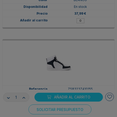
En stock
37,99 €
ZS8323Z410155
41
AÑADIR AL CARRITO
BLANCO/MARINO
En stock
SOLICITAR PRESUPUESTO
Consentimiento de cookies
37,99 €