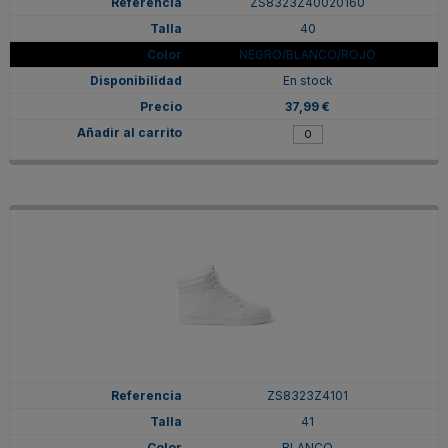
ZS8323Z40020160
40
NEGRO/BLANCO/ROJO
En stock
37,99 €
ZS8323Z4101
41
BLANCO