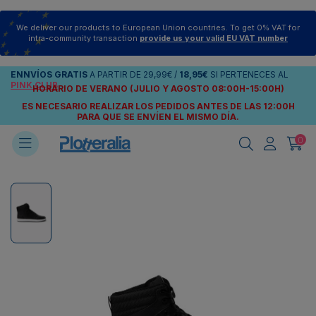
We deliver our products to European Union countries. To get 0% VAT for
intra-community transaction
provide us your valid EU VAT number
ENNVÍOS
GRATIS
A PARTIR DE
29,99€
/
18,95€
SI PERTENECES AL
PINK CLUB
HORARIO DE VERANO (JULIO Y AGOSTO 08:00H-15:00H)
ES NECESARIO REALIZAR LOS PEDIDOS ANTES DE LAS 12:00H
PARA QUE SE ENVÍEN
EL MISMO DÍA.
0