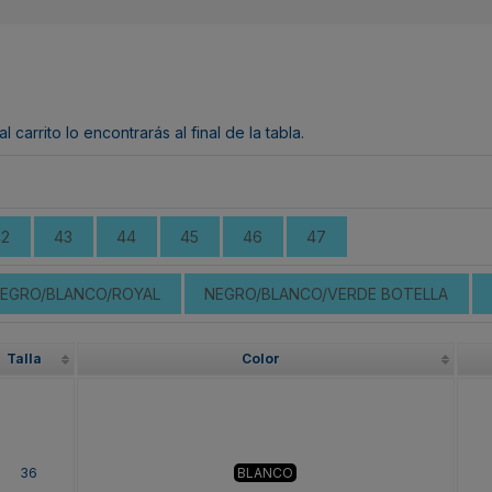
arrito lo encontrarás al final de la tabla.
42
43
44
45
46
47
EGRO/BLANCO/ROYAL
NEGRO/BLANCO/VERDE BOTELLA
Talla
Color
36
BLANCO