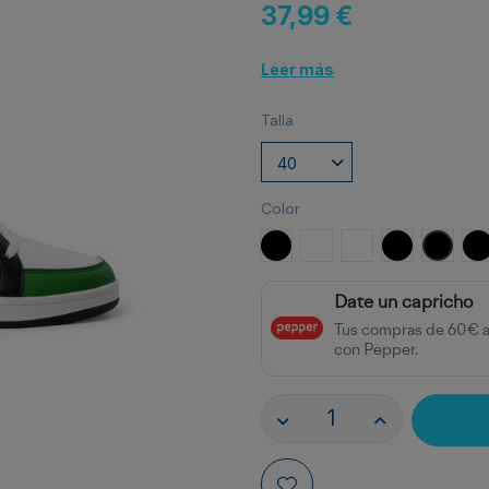
37,99 €
Leer más
Talla
Color
NEGRO
BLANCO
BLANCO/MARINO
NEGRO/BLA
NEGRO
N
Date un capricho
Tus compras de 60€ 
con Pepper.