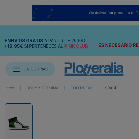
We deliver our products to E
ENNVÍOS
GRATIS
A PARTIR DE
29,99€
ES NECESARIO RE
/
18,95€
SI PERTENECES AL
PINK CLUB
CATEGORÍAS
Inicio
ROLY Y STAMINA
FOOTWEAR
SPACE