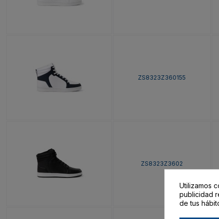
ZS8323Z360155
ZS8323Z3602
Utilizamos c
publicidad r
de tus hábit