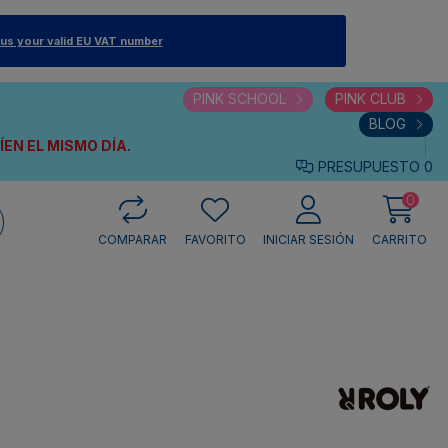
 us your valid EU VAT number
PINK SCHOOL
PINK CLUB
BLOG
VÍEN
EL MISMO DÍA.
PRESUPUESTO
0
0
COMPARAR
FAVORITO
INICIAR SESIÓN
CARRITO