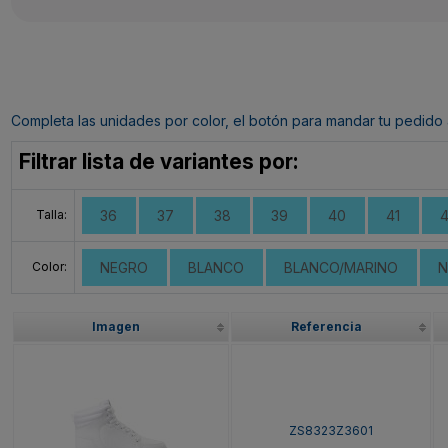
Completa las unidades por color, el botón para mandar tu pedido al c
Filtrar lista de variantes por:
Talla:
36
37
38
39
40
41
Color:
NEGRO
BLANCO
BLANCO/MARINO
N
Imagen
Referencia
ZS8323Z3601