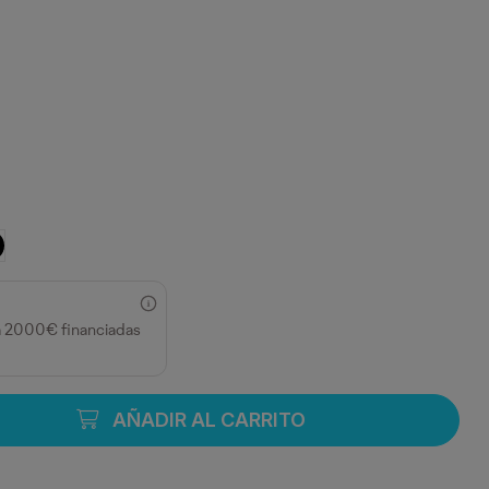
NCO/ROYAL
/BLANCO/VERDE BOTELLA
EGRO/BLANCO/ROJO
a 2000€ financiadas
AÑADIR AL CARRITO